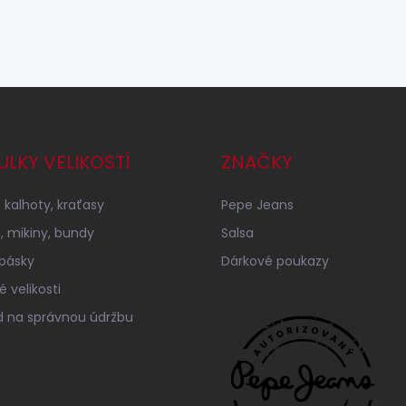
ULKY VELIKOSTÍ
ZNAČKY
 kalhoty, kraťasy
Pepe Jeans
a, mikiny, bundy
Salsa
 pásky
Dárkové poukazy
 velikosti
 na správnou údržbu