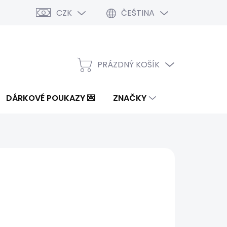
CZK
ČEŠTINA
PRÁZDNÝ KOŠÍK
NÁKUPNÍ
KOŠÍK
DÁRKOVÉ POUKAZY 💌
ZNAČKY
od
1 885 Kč