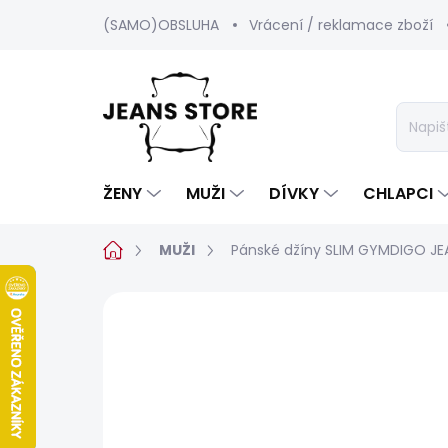
Přejít
(SAMO)OBSLUHA
Vrácení / reklamace zboží
na
obsah
ŽENY
MUŽI
DÍVKY
CHLAPCI
Domů
MUŽI
Pánské džíny SLIM GYMDIGO J
Neohodnoceno
Podrobnosti hod
BESTSELLER
SALECODE:SRPEN:15:%