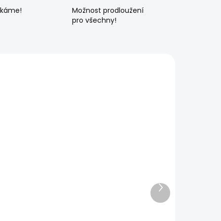
ékáme!
Možnost prodloužení
pro všechny!
Další
produkt