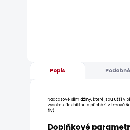
BESTSELLER
BESTS
SKLADEM
Pánské džíny TAPERED
Pán
JEANS STANLEY
1 9
1 683 Kč
Popis
Podobné 
Nadčasové slim džíny, které jsou užší v 
vysokou flexibilitou a přichází v tmavě 
fly).
Doplňkové paramet