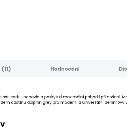
ELLER
BESTSELLER
SKLADEM
S
ské džíny FINSBURY
Pánské tričko JACK
STRIPES
50 Kč
610 Kč
(11)
Hodnocení
Di
oblasti sedu i nohavic a poskytují maximální pohodlí při nošení.
šedém odstínu dolphin grey pro moderní a univerzální denimový vz
ry