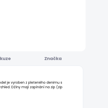
KLADEM
SKLADEM
O
Pánské tričko SEASONAL
LOGO FANTASY 3
506 Kč
skuze
Značka
 Model je vyroben z pleteného denimu s
hled. Džíny mají zapínání na zip (zip