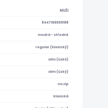
MUŽI
8447166559188
modrá - středně
regular (klasický)
slim (úzké)
slim (úzký)
na zip
klasická