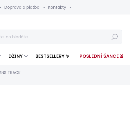
Doprava a platba
Kontakty
Hledat
DŽÍNY
BESTSELLERY ✨
POSLEDNÍ ŠANCE ⏳
EANS TRACK
nocení
ZNAČKA:
PEPE JEANS
od 3 299 Kč
Měrná
ZVOLTE VARIANTU
cena: