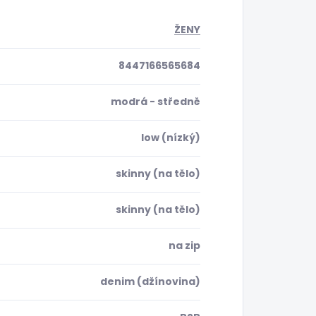
ŽENY
8447166565684
modrá - středně
low (nízký)
skinny (na tělo)
skinny (na tělo)
na zip
denim (džínovina)