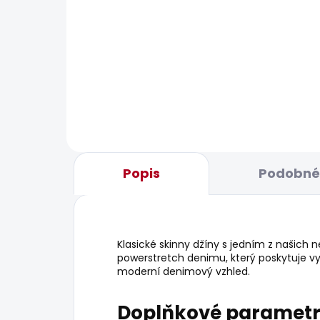
BESTSELLER
BESTS
SKLADEM
Dámské tričko BRENDA
Dám
STRIPED
610
440 Kč
Popis
Podobné 
Klasické skinny džíny s jedním z našich ne
powerstretch denimu, který poskytuje vy
moderní denimový vzhled.
Doplňkové paramet