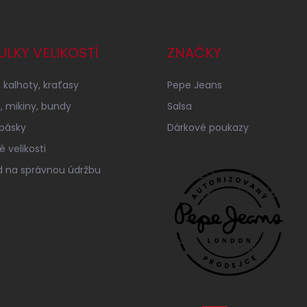
ULKY VELIKOSTÍ
ZNAČKY
 kalhoty, kraťasy
Pepe Jeans
a, mikiny, bundy
Salsa
 pásky
Dárkové poukazy
 velikosti
 na správnou údržbu