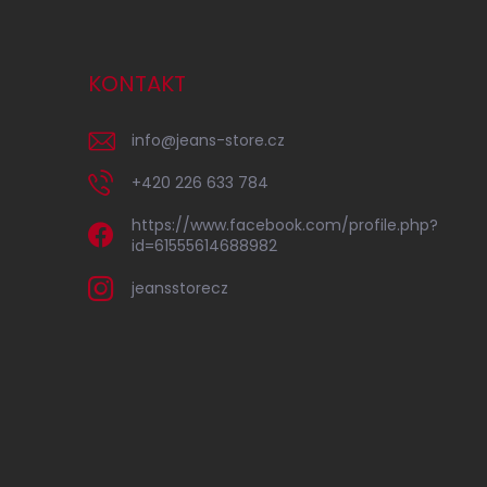
KONTAKT
info
@
jeans-store.cz
+420 226 633 784
https://www.facebook.com/profile.php?
id=61555614688982
jeansstorecz