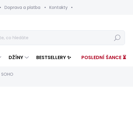
Doprava a platba
Kontakty
Hledat
DŽÍNY
BESTSELLERY ✨
POSLEDNÍ ŠANCE ⏳
W SOHO
nocení
ZNAČKA:
PEPE JEANS
3 299 Kč
1 88
Měrná
ZVOLTE VARIANTU
cena: