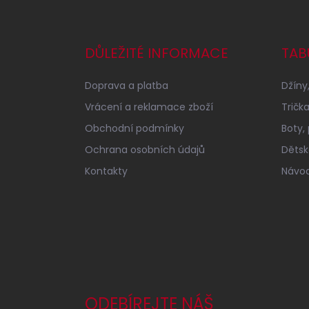
Z
á
p
a
DŮLEŽITÉ INFORMACE
TAB
t
í
Doprava a platba
Džíny,
Vrácení a reklamace zboží
Tričk
Obchodní podmínky
Boty,
Ochrana osobních údajů
Dětské
Kontakty
Návod
ODEBÍREJTE NÁŠ