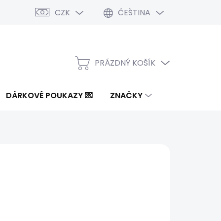
CZK
ČEŠTINA
PRÁZDNÝ KOŠÍK
NÁKUPNÍ
KOŠÍK
DÁRKOVÉ POUKAZY 💌
ZNAČKY
5 Kč