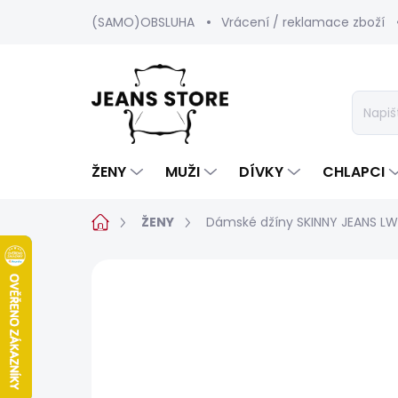
Přejít
(SAMO)OBSLUHA
Vrácení / reklamace zboží
na
obsah
ŽENY
MUŽI
DÍVKY
CHLAPCI
Domů
ŽENY
Dámské džíny SKINNY JEANS L
Neohodnoceno
Podrobnosti hod
BESTSELLER
SALECODE:SRPEN:15:%