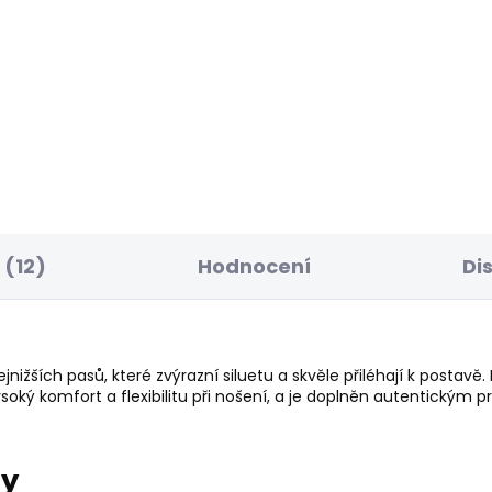
ELLER
POSLEDNÍ ŠANCE
SKLADEM
S
ské tričko BRADY
Dámské džíny SLIM
JEANS UHW
 Kč
595 Kč
(12)
Hodnocení
Di
jnižších pasů, které zvýrazní siluetu a skvěle přiléhají k postavě
soký komfort a flexibilitu při nošení, a je doplněn autentickým
ry