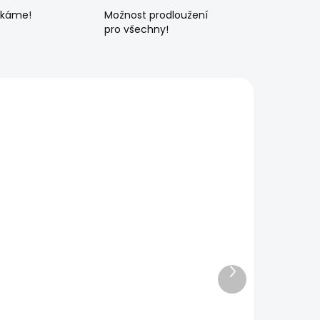
ékáme!
Možnost prodloužení
pro všechny!
Další
produkt