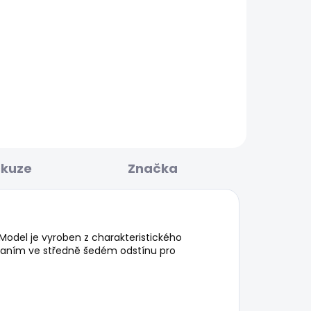
BESTSELLER
KLADEM
SKLADEM
Dámské džíny SOHO
1 937 Kč
skuze
Značka
. Model je vyroben z charakteristického
 praním ve středně šedém odstínu pro