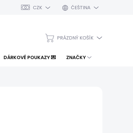
CZK
ČEŠTINA
PRÁZDNÝ KOŠÍK
NÁKUPNÍ
KOŠÍK
DÁRKOVÉ POUKAZY 💌
ZNAČKY
Kč