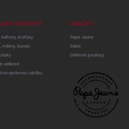
ULKY VELIKOSTÍ
ZNAČKY
 kalhoty, kraťasy
Pepe Jeans
a, mikiny, bundy
Salsa
 pásky
Dárkové poukazy
 velikosti
 na správnou údržbu