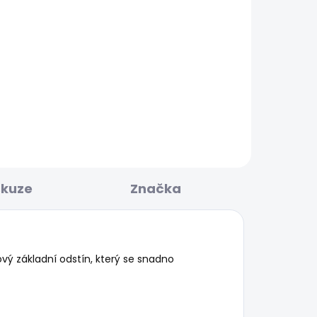
BESTSELLER
KLADEM
SKLADEM
GHT
Dámské džíny SLIM MW
GEN
1 683 Kč
od
skuze
Značka
ý základní odstín, který se snadno