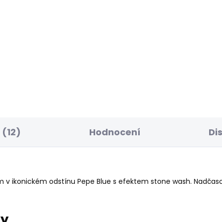
ELLER
BESTSELLER
SKLADEM
S
ské džíny SLIM
Dámské džíny STRAI
NS LW VENUS
JEANS LW VENUS
 950 Kč
1 885 Kč
od
(12)
Hodnocení
Di
m v ikonickém odstínu Pepe Blue s efektem stone wash. Nadčasov
ry