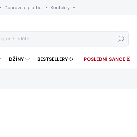
Doprava a platba
Kontakty
Hledat
DŽÍNY
BESTSELLERY ✨
POSLEDNÍ ŠANCE ⏳
nocení
ZNAČKA:
PEPE JEANS
3 399 Kč
595 
Měrná
ZVOLTE VARIANTU
cena: