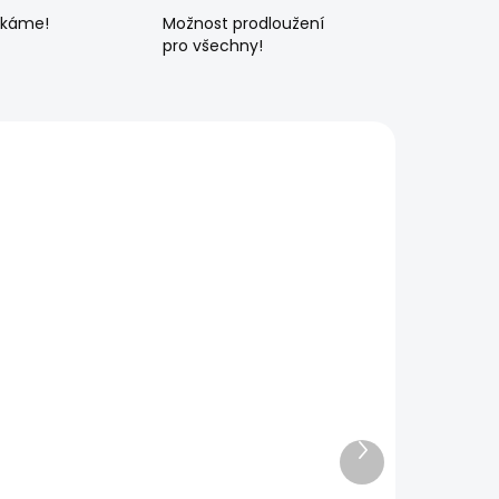
ékáme!
Možnost prodloužení
pro všechny!
Další
produkt