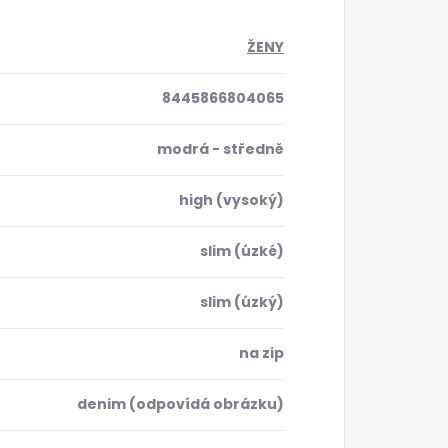
ŽENY
8445866804065
modrá - středně
high (vysoký)
slim (úzké)
slim (úzký)
na zip
denim (odpovídá obrázku)