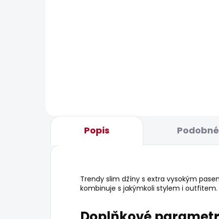
BESTS
SKLADEM
Dámské kraťasy MID
Dám
WAIST REGULAR CHINO
JEA
SHORT VANIA
1
od
1 042 Kč
Popis
Podobné 
Trendy slim džíny s extra vysokým pase
kombinuje s jakýmkoli stylem i outfitem.
Doplňkové paramet