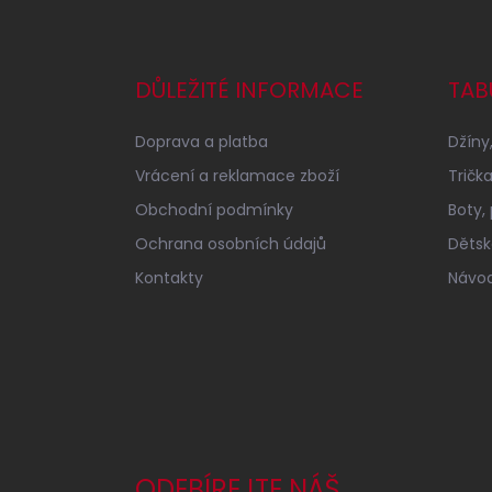
Z
á
p
a
DŮLEŽITÉ INFORMACE
TAB
t
í
Doprava a platba
Džíny,
Vrácení a reklamace zboží
Tričk
Obchodní podmínky
Boty,
Ochrana osobních údajů
Dětské
Kontakty
Návod
ODEBÍREJTE NÁŠ