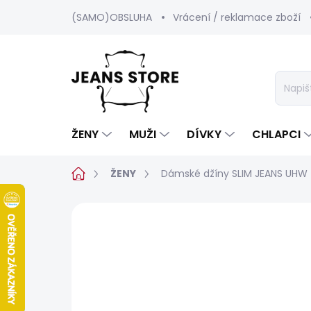
Přejít
(SAMO)OBSLUHA
Vrácení / reklamace zboží
na
obsah
ŽENY
MUŽI
DÍVKY
CHLAPCI
Domů
ŽENY
Dámské džíny SLIM JEANS UHW
Neohodnoceno
Podrobnosti hod
POSLEDNÍ ŠANCE
SALECODE:SRPEN:15:%