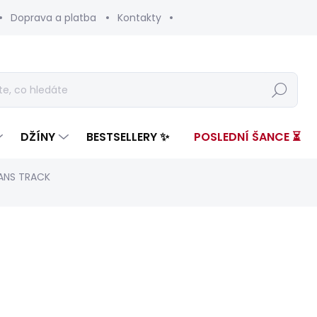
Doprava a platba
Kontakty
Hledat
DŽÍNY
BESTSELLERY ✨
POSLEDNÍ ŠANCE ⏳
EANS TRACK
nocení
ZNAČKA:
PEPE JEANS
od 3 299 Kč
Měrná
ZVOLTE VARIANTU
cena: