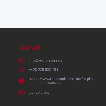
KONTAKT
info
@
jeans-store.cz
+420 226 633 784
https://www.facebook.com/profile.php?
id=61555614688982
jeansstorecz