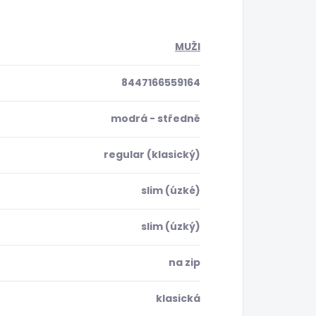
MUŽI
8447166559164
modrá - středně
regular (klasický)
slim (úzké)
slim (úzký)
na zip
klasická