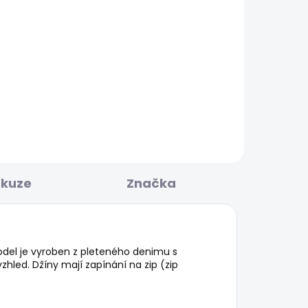
KLADEM
SKLADEM
V
Pánské kraťasy REGULAR
CHINO SHORT
1 168 Kč
skuze
Značka
 Model je vyroben z pleteného denimu s
hled. Džíny mají zapínání na zip (zip