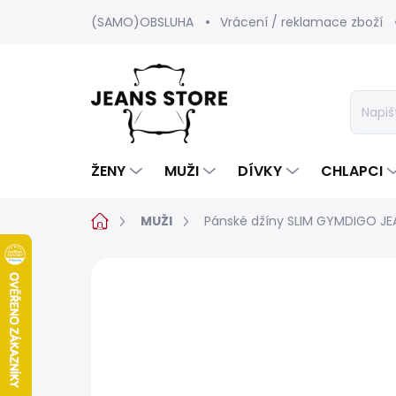
Přejít
(SAMO)OBSLUHA
Vrácení / reklamace zboží
na
obsah
ŽENY
MUŽI
DÍVKY
CHLAPCI
Domů
MUŽI
Pánské džíny SLIM GYMDIGO J
Neohodnoceno
Podrobnosti hod
BESTSELLER
SALECODE:SRPEN:15:%