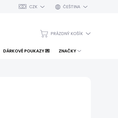
CZK
ČEŠTINA
PRÁZDNÝ KOŠÍK
NÁKUPNÍ
KOŠÍK
DÁRKOVÉ POUKAZY 💌
ZNAČKY
od
1 885 Kč