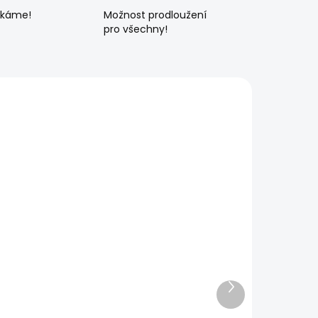
ékáme!
Možnost prodloužení
pro všechny!
Další
produkt