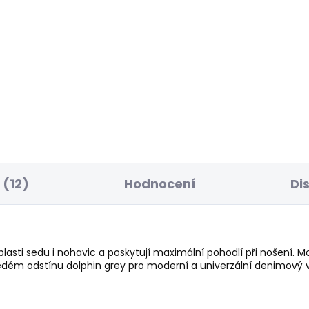
ELLER
SKLADEM
S
ské džíny TAPERED
Pánský svetr ANDRE 
NS STANLEY FS
NECK
ACH BLUE
856 Kč
50 Kč
(12)
Hodnocení
Di
oblasti sedu i nohavic a poskytují maximální pohodlí při nošení.
šedém odstínu dolphin grey pro moderní a univerzální denimový vz