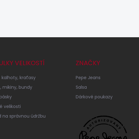
ULKY VELIKOSTÍ
ZNAČKY
 kalhoty, kraťasy
Pepe Jeans
a, mikiny, bundy
Salsa
 pásky
Dárkové poukazy
 velikosti
 na správnou údržbu