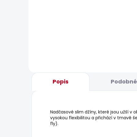
BESTSELLER
BESTS
SKLADEM
Pánské džíny STRAIGHT
Pán
JEANS CASH SUMMER
JEA
BLE
1 885 Kč
1 9
Popis
Podobné 
Nadčasové slim džíny, které jsou užší v 
vysokou flexibilitou a přichází v tmavě 
fly).