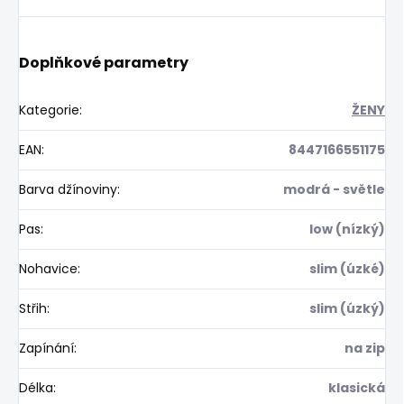
Doplňkové parametry
Kategorie
:
ŽENY
EAN
:
8447166551175
Barva džínoviny
:
modrá - světle
Pas
:
low (nízký)
Nohavice
:
slim (úzké)
Střih
:
slim (úzký)
Zapínání
:
na zip
Délka
:
klasická