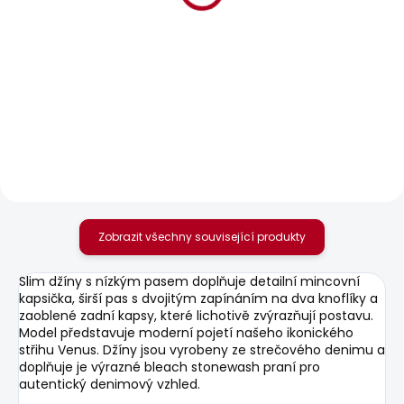
POSLEDNÍ ŠANCE
SKLADEM
SKLADEM
Dámské kalhoty
Dámské kraťasy
TESSA
REGULAR SHORT HW
MARY DESTROY
595 Kč
1 099 Kč
Zobrazit všechny související produkty
Slim džíny s nízkým pasem doplňuje detailní mincovní
kapsička, širší pas s dvojitým zapínáním na dva knoflíky a
zaoblené zadní kapsy, které lichotivě zvýrazňují postavu.
Model představuje moderní pojetí našeho ikonického
střihu Venus. Džíny jsou vyrobeny ze strečového denimu a
doplňuje je výrazné bleach stonewash praní pro
autentický denimový vzhled.