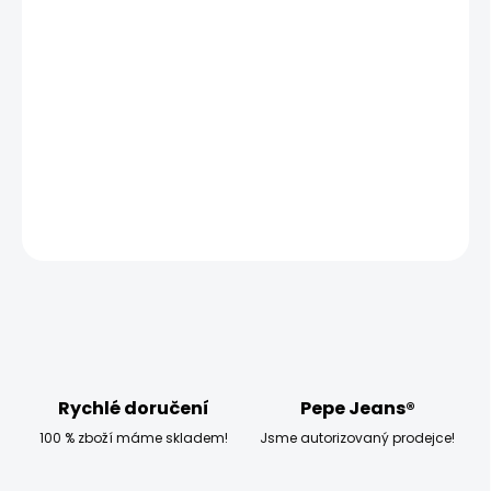
MŮŽEME DORUČIT UŽ:
ZVOLTE VARIANTU
MOŽNOSTI DORUČENÍ
−
+
Přidat do košíku
DETAILNÍ INFORMACE
ZEPTAT SE
HLÍDAT
Rychlé doručení
Pepe Jeans®
100 % zboží máme skladem!
Jsme autorizovaný prodejce!