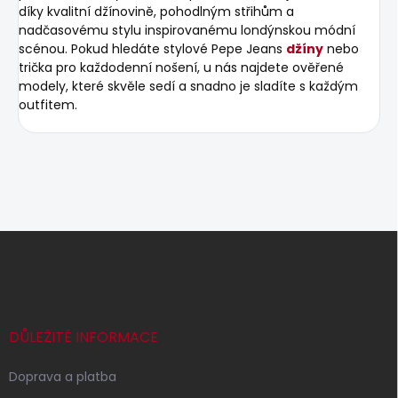
díky kvalitní džínovině, pohodlným střihům a
nadčasovému stylu inspirovanému londýnskou módní
scénou. Pokud hledáte stylové Pepe Jeans
džíny
nebo
trička pro každodenní nošení, u nás najdete ověřené
modely, které skvěle sedí a snadno je sladíte s každým
outfitem.
Z
á
p
a
t
í
DŮLEŽITÉ INFORMACE
Doprava a platba