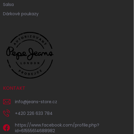
Salsa
Dárkové poukazy
KONTAKT
info
@
jeans-store.cz
+420 226 633 784
https://www.facebook.com/profile.php?
id=61555614688982