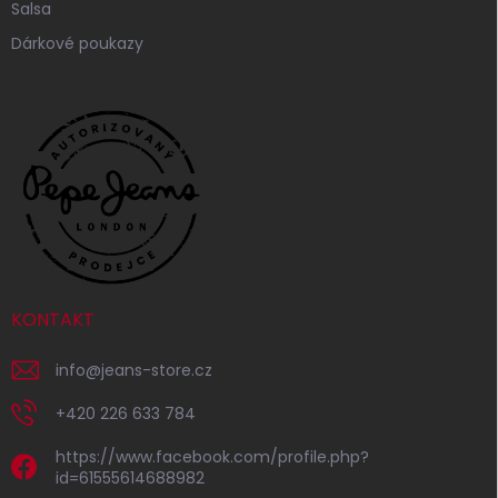
Salsa
Dárkové poukazy
KONTAKT
info
@
jeans-store.cz
+420 226 633 784
https://www.facebook.com/profile.php?
id=61555614688982