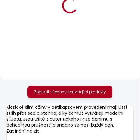
SKLADEM
SKLADEM
Pánské džíny SLIM
Pánská mikina GEO
JEANS HATCH FS
CREW SMALL LOGO
OCEAN BLUE
856 Kč
1 885 Kč
Zobrazit všechny související produkty
Klasické slim džíny v pětikapsovém provedení mají užší
střih přes sed a stehna, díky čemuž vytvářejí moderní
siluetu. Jsou ušité z autentického rinse denimu s
pohodlnou pružností a snadno se nosí každý den.
Zapínání na zip.