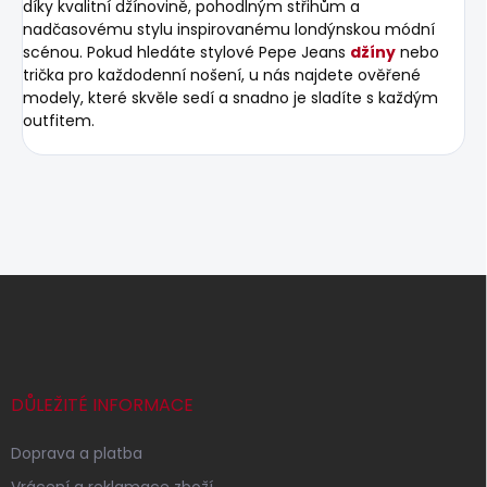
díky kvalitní džínovině, pohodlným střihům a
nadčasovému stylu inspirovanému londýnskou módní
scénou. Pokud hledáte stylové Pepe Jeans
džíny
nebo
trička pro každodenní nošení, u nás najdete ověřené
modely, které skvěle sedí a snadno je sladíte s každým
outfitem.
Z
á
p
a
t
í
DŮLEŽITÉ INFORMACE
Doprava a platba
Vrácení a reklamace zboží