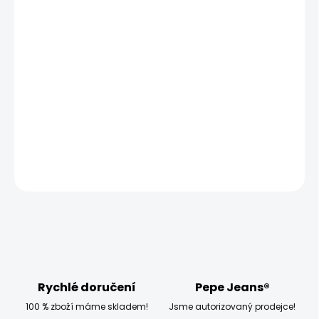
MŮŽEME DORUČIT UŽ:
ZVOLTE VARIANTU
MOŽNOSTI DORUČENÍ
−
+
Přidat do košíku
Model měří 186 cm a má na sobě velikost W32 L34
DETAILNÍ INFORMACE
ZEPTAT SE
HLÍDAT
Rychlé doručení
Pepe Jeans®
100 % zboží máme skladem!
Jsme autorizovaný prodejce!