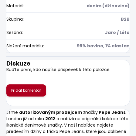
Materiál
:
denim (džínovina)
Skupina
:
B2B
Sezóna
:
Jaro / Léto
Složení materiálu
:
99% bavlna, 1% elastan
Diskuze
Buďte první, kdo napíše příspěvek k této položce.
Přidat komentář
Jsme
autorizovaným prodejcem
značky
Pepe Jeans
London již od roku
2012
a nabízíme originální kolekce této
ikonické denimové značky. V naší nabídce najdete
především džíny a trička Pepe Jeans, které jsou oblíbené