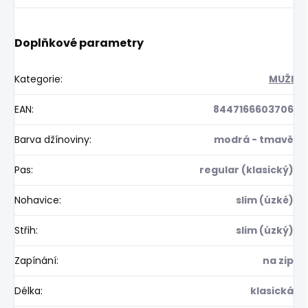
Doplňkové parametry
Kategorie
:
MUŽI
EAN
:
8447166603706
Barva džínoviny
:
modrá - tmavě
Pas
:
regular (klasický)
Nohavice
:
slim (úzké)
Střih
:
slim (úzký)
Zapínání
:
na zip
Délka
:
klasická