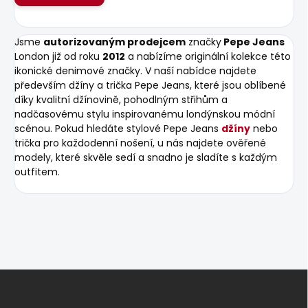
Jsme
autorizovaným prodejcem
značky
Pepe Jeans
London již od roku
2012
a nabízíme originální kolekce této
ikonické denimové značky. V naší nabídce najdete
především džíny a trička Pepe Jeans, které jsou oblíbené
díky kvalitní džínovině, pohodlným střihům a
nadčasovému stylu inspirovanému londýnskou módní
scénou. Pokud hledáte stylové Pepe Jeans
džíny
nebo
trička pro každodenní nošení, u nás najdete ověřené
modely, které skvěle sedí a snadno je sladíte s každým
outfitem.
Z
á
p