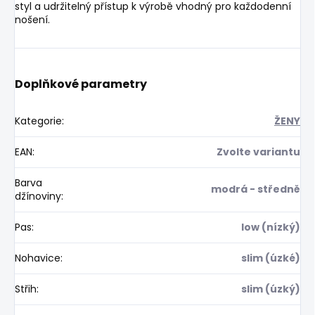
styl a udržitelný přístup k výrobě vhodný pro každodenní
nošení.
Doplňkové parametry
Kategorie
:
ŽENY
EAN
:
Zvolte variantu
Barva
modrá - středně
džínoviny
:
Pas
:
low (nízký)
Nohavice
:
slim (úzké)
Střih
:
slim (úzký)