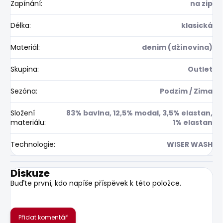
Zapínání
:
na zip
Délka
:
klasická
Materiál
:
denim (džínovina)
Skupina
:
Outlet
Sezóna
:
Podzim / Zima
Složení
83% bavlna, 12,5% modal, 3,5% elastan,
materiálu
:
1% elastan
Technologie
:
WISER WASH
Diskuze
Buďte první, kdo napíše příspěvek k této položce.
Přidat komentář