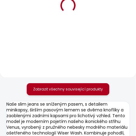
BESTSELLER
BESTSELLER
SKLADEM
SKLADEM
Dámské džíny SLIM
Dámské džíny SLIM
JEANS MW ICONIC
JEANS MW GEN
GEN
2 156 Kč
1 950 Kč
Zobrazit všechny související produkty
Naše slim jeans se sníženým pasem, s detailem
minikapsy, širším pasovým lemem se dvěma knoflíky a
zaoblenými zadními kapsami pro lichotivý vzhled. Tento
model je moderním pojetím našeho ikonického střihu
Venus, vyrobený z pružného nebesky modrého materiálu
ošetřeného technologií Wiser Wash. Kombinuje pohodlí,