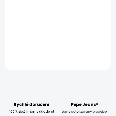
MŮŽEME DORUČIT UŽ:
ZVOLTE VARIANTU
MOŽNOSTI DORUČENÍ
−
+
Přidat do košíku
Modelka měří 173 cm a má na sobě velikost W28 L32
DETAILNÍ INFORMACE
ZEPTAT SE
HLÍDAT
Rychlé doručení
Pepe Jeans®
100 % zboží máme skladem!
Jsme autorizovaný prodejce!