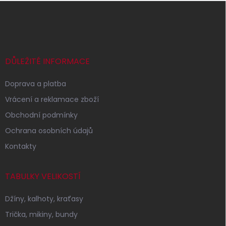
Z
á
p
a
t
í
DŮLEŽITÉ INFORMACE
Doprava a platba
Vrácení a reklamace zboží
Obchodní podmínky
Ochrana osobních údajů
Kontakty
TABULKY VELIKOSTÍ
Džíny, kalhoty, kraťasy
Trička, mikiny, bundy