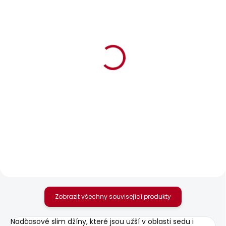
SKLADEM
SKLADEM
Pánská mikina GIO
Pánské džíny SLIM
CREW
JEANS HATCH
1 203 Kč
1 885 Kč
Zobrazit všechny související produkty
Nadčasové slim džíny, které jsou užší v oblasti sedu i