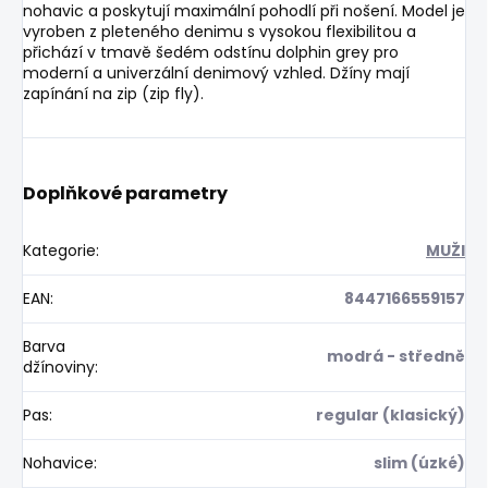
nohavic a poskytují maximální pohodlí při nošení. Model je
vyroben z pleteného denimu s vysokou flexibilitou a
přichází v tmavě šedém odstínu dolphin grey pro
moderní a univerzální denimový vzhled. Džíny mají
zapínání na zip (zip fly).
Doplňkové parametry
Kategorie
:
MUŽI
EAN
:
8447166559157
Barva
modrá - středně
džínoviny
:
Pas
:
regular (klasický)
Nohavice
:
slim (úzké)