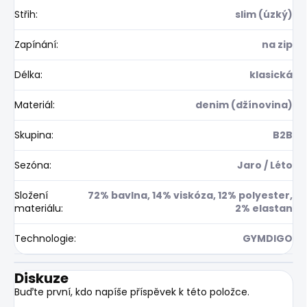
Střih
:
slim (úzký)
Zapínání
:
na zip
Délka
:
klasická
Materiál
:
denim (džínovina)
Skupina
:
B2B
Sezóna
:
Jaro / Léto
Složení
72% bavlna, 14% viskóza, 12% polyester,
materiálu
:
2% elastan
Technologie
:
GYMDIGO
Diskuze
Buďte první, kdo napíše příspěvek k této položce.