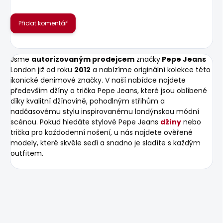
Přidat komentář
Jsme
autorizovaným prodejcem
značky
Pepe Jeans
London již od roku
2012
a nabízíme originální kolekce této
ikonické denimové značky. V naší nabídce najdete
především džíny a trička Pepe Jeans, které jsou oblíbené
díky kvalitní džínovině, pohodlným střihům a
nadčasovému stylu inspirovanému londýnskou módní
scénou. Pokud hledáte stylové Pepe Jeans
džíny
nebo
trička pro každodenní nošení, u nás najdete ověřené
modely, které skvěle sedí a snadno je sladíte s každým
outfitem.