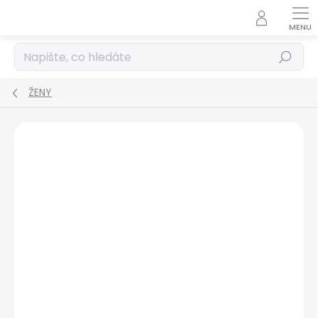
Přejít
na
obsah
Hledat
ŽENY
Podrobnosti hodnocení
Neohodnoceno
ZNAČKA:
PEPE JEANS
POSLEDNÍ ŠANCE
SALECODE:SRPEN:15:%