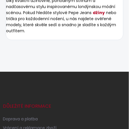
díky kvalitní džínovině, pohodlným střihům a
nadčasovému stylu inspirovanému londýnskou módní
scénou. Pokud hledáte stylové Pepe Jeans
džíny
nebo
trička pro každodenní nošení, u nás najdete ověřené
modely, které skvěle sedí a snadno je sladíte s každým
outfitem.
Z
á
p
a
t
í
DŮLEŽITÉ INFORMACE
Doprava a platba
Vrácení a reklamace zboží