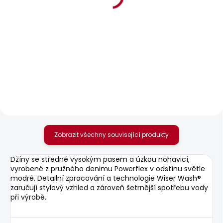
BESTSELLER
BESTSELLER
SKLADEM
SKLADEM
Dámské džíny
Dámské kalhoty
SKINNY JEANS LW
SOHO
SOHO
872 Kč
1 885 Kč
Zobrazit všechny související produkty
Džíny se středně vysokým pasem a úzkou nohavicí,
vyrobené z pružného denimu Powerflex v odstínu světle
modré. Detailní zpracování a technologie Wiser Wash®
zaručují stylový vzhled a zároveň šetrnější spotřebu vody
při výrobě.