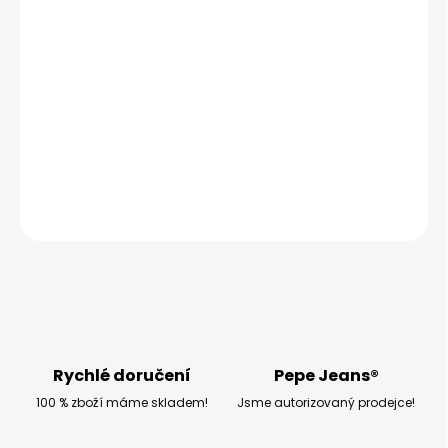
MOŽNOSTI DORUČENÍ
−
+
Přidat do košíku
Modelka měří 173 cm a má na sobě velikost W27 L32
DETAILNÍ INFORMACE
ZEPTAT SE
HLÍDAT
Rychlé doručení
Pepe Jeans®
100 % zboží máme skladem!
Jsme autorizovaný prodejce!