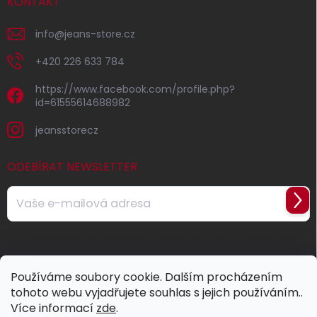
KONTAKT
info
@
jeans-store.cz
+420 226 633 784
https://www.facebook.com/profile.php?
id=61555614688982
jeansstorecz
ODEBÍRAT NEWSLETTER
Přihl
se
Vložením e-mailu souhlasíte s
podmínkami ochrany osobních
údajů
Používáme soubory cookie. Dalším procházením
tohoto webu vyjadřujete souhlas s jejich používáním..
Více informací
zde
.