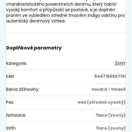
charakteristického powerstretch denimu, který nabízí
vysoký komfort a přizpůsobí se postavě, a je doplněn
praním ve vybledlém středně tmavém indigo odstínu pro
autentický denimový vzhled.
Doplňkové parametry
Kategorie
:
ŽENY
EAN
:
8447166557191
Barva džínoviny
:
modrá - tmavě
Pas
:
mid (středně vysoký)
Nohavice
:
flare (zvony)
Střih
:
flare (zvony)