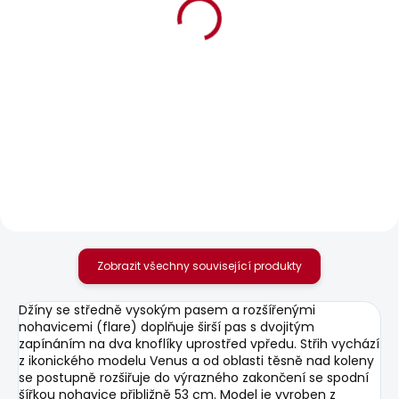
BESTSELLER
BESTSELLER
SKLADEM
SKLADEM
Dámské džíny
Dámské džíny LOOSE
STRAIGHT JEANS LW
ST JEANS LW NICKY
VENUS
1 799 Kč
1 937 Kč
Zobrazit všechny související produkty
Džíny se středně vysokým pasem a rozšířenými
nohavicemi (flare) doplňuje širší pas s dvojitým
zapínáním na dva knoflíky uprostřed vpředu. Střih vychází
z ikonického modelu Venus a od oblasti těsně nad koleny
se postupně rozšiřuje do výrazného zakončení se spodní
šířkou nohavice přibližně 53 cm. Model je vyroben z