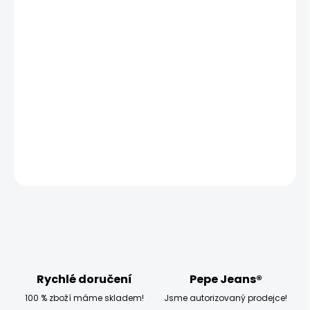
MŮŽEME DORUČIT UŽ:
ZVOLTE VARIANTU
MOŽNOSTI DORUČENÍ
−
+
Přidat do košíku
Modelka měří 173 cm a má na sobě velikost W27 L32
DETAILNÍ INFORMACE
ZEPTAT SE
HLÍDAT
Rychlé doručení
Pepe Jeans®
100 % zboží máme skladem!
Jsme autorizovaný prodejce!