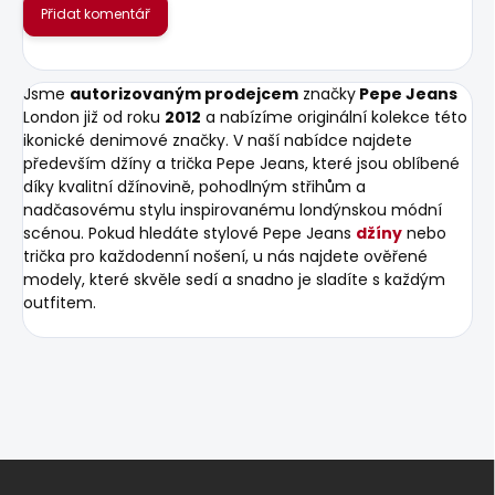
Přidat komentář
Jsme
autorizovaným prodejcem
značky
Pepe Jeans
London již od roku
2012
a nabízíme originální kolekce této
ikonické denimové značky. V naší nabídce najdete
především džíny a trička Pepe Jeans, které jsou oblíbené
díky kvalitní džínovině, pohodlným střihům a
nadčasovému stylu inspirovanému londýnskou módní
scénou. Pokud hledáte stylové Pepe Jeans
džíny
nebo
trička pro každodenní nošení, u nás najdete ověřené
modely, které skvěle sedí a snadno je sladíte s každým
outfitem.
Z
á