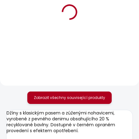
BESTSELLER
BESTSELLER
SKLADEM
SKLADEM
Pánské tričko GIO TEE
Pánské tričko EGGO N
610 Kč
631 Kč
Zobrazit všechny související produkty
Džíny s klasickým pasem a zúženými nohavicemi,
vyrobené z pevného denimu obsahujícího 20 %
recyklované bavlny. Dostupné v černém opraném
provedení s efektem opotřebení.