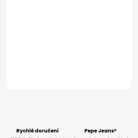
MŮŽEME DORUČIT UŽ:
ZVOLTE VARIANTU
MOŽNOSTI DORUČENÍ
−
+
Přidat do košíku
Model měří 186 cm, váží 80 kg a má na sobě velikost W32
L34
DETAILNÍ INFORMACE
ZEPTAT SE
HLÍDAT
Rychlé doručení
Pepe Jeans®