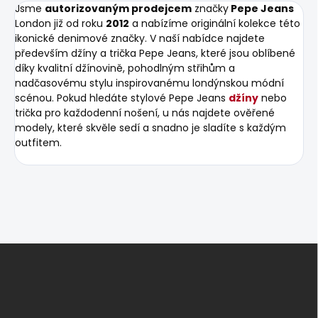
Jsme
autorizovaným prodejcem
značky
Pepe Jeans
London již od roku
2012
a nabízíme originální kolekce této
ikonické denimové značky. V naší nabídce najdete
především džíny a trička Pepe Jeans, které jsou oblíbené
díky kvalitní džínovině, pohodlným střihům a
nadčasovému stylu inspirovanému londýnskou módní
scénou. Pokud hledáte stylové Pepe Jeans
džíny
nebo
trička pro každodenní nošení, u nás najdete ověřené
modely, které skvěle sedí a snadno je sladíte s každým
outfitem.
Z
á
p
a
t