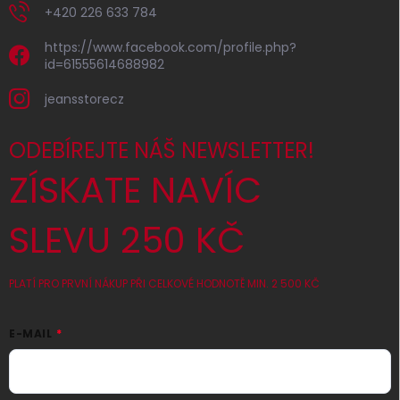
+420 226 633 784
https://www.facebook.com/profile.php?
id=61555614688982
jeansstorecz
ODEBÍREJTE NÁŠ NEWSLETTER!
ZÍSKATE NAVÍC
SLEVU 250 KČ
PLATÍ PRO PRVNÍ NÁKUP PŘI CELKOVÉ HODNOTĚ MIN. 2 500 KČ
E-MAIL