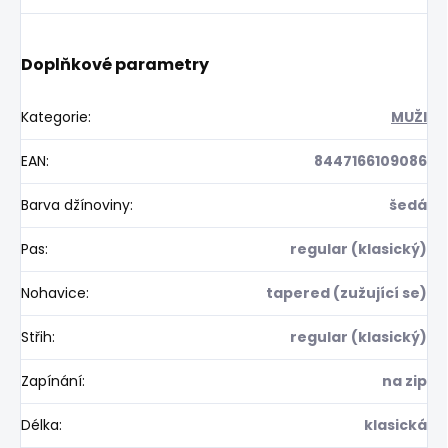
Doplňkové parametry
Kategorie
:
MUŽI
EAN
:
8447166109086
Barva džínoviny
:
šedá
Pas
:
regular (klasický)
Nohavice
:
tapered (zužující se)
Střih
:
regular (klasický)
Zapínání
:
na zip
Délka
:
klasická