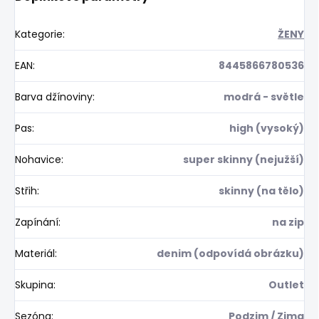
Kategorie
:
ŽENY
EAN
:
8445866780536
Barva džínoviny
:
modrá - světle
Pas
:
high (vysoký)
Nohavice
:
super skinny (nejužší)
Střih
:
skinny (na tělo)
Zapínání
:
na zip
Materiál
:
denim (odpovídá obrázku)
Skupina
:
Outlet
Sezóna
:
Podzim / Zima