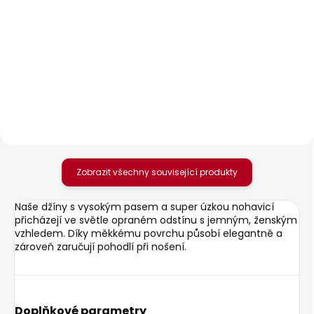
SKLADEM
SKLADEM
Dámské džíny
Dámské džíny SLIM
SKINNY JEANS MW
MW GEN
595 Kč
1 683 Kč
od
Zobrazit všechny související produkty
Naše džíny s vysokým pasem a super úzkou nohavicí
přicházejí ve světle opraném odstínu s jemným, ženským
vzhledem. Díky měkkému povrchu působí elegantně a
zároveň zaručují pohodlí při nošení.
Doplňkové parametry