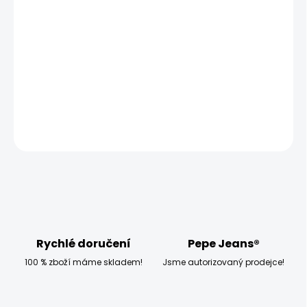
MOŽNOSTI DORUČENÍ
−
+
Přidat do košíku
Modelka měří 173 cm a má na sobě velikost W27 L30
DETAILNÍ INFORMACE
ZEPTAT SE
HLÍDAT
Rychlé doručení
Pepe Jeans®
100 % zboží máme skladem!
Jsme autorizovaný prodejce!