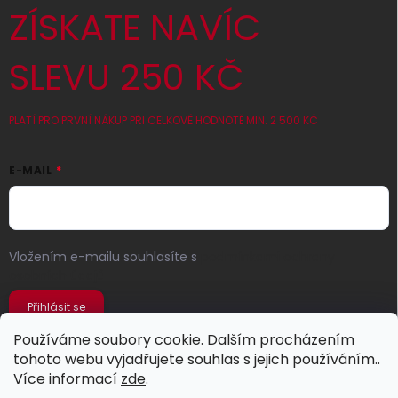
ZÍSKATE NAVÍC
SLEVU 250 KČ
PLATÍ PRO PRVNÍ NÁKUP PŘI CELKOVÉ HODNOTĚ MIN. 2 500 KČ
E-MAIL
Vložením e-mailu souhlasíte s
podmínkami ochrany
osobních údajů
Přihlásit se
Používáme soubory cookie. Dalším procházením
tohoto webu vyjadřujete souhlas s jejich používáním..
Více informací
zde
.