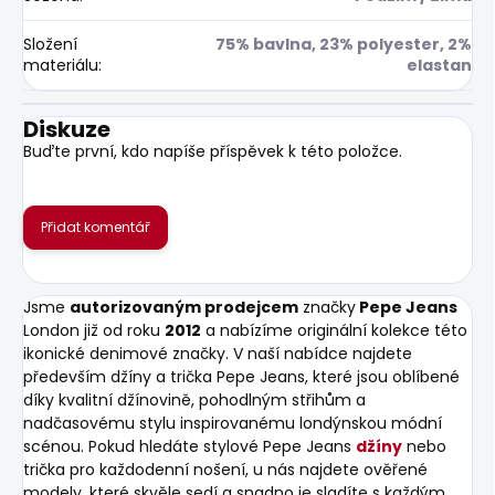
Složení
75% bavlna, 23% polyester, 2%
materiálu
:
elastan
Diskuze
Buďte první, kdo napíše příspěvek k této položce.
Přidat komentář
Jsme
autorizovaným prodejcem
značky
Pepe Jeans
London již od roku
2012
a nabízíme originální kolekce této
ikonické denimové značky. V naší nabídce najdete
především džíny a trička Pepe Jeans, které jsou oblíbené
díky kvalitní džínovině, pohodlným střihům a
nadčasovému stylu inspirovanému londýnskou módní
scénou. Pokud hledáte stylové Pepe Jeans
džíny
nebo
trička pro každodenní nošení, u nás najdete ověřené
modely, které skvěle sedí a snadno je sladíte s každým