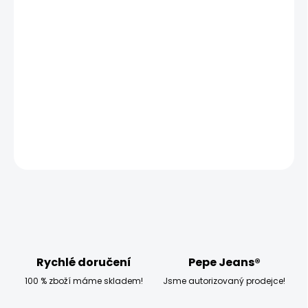
MOŽNOSTI
DORUČENÍ
−
+
Přidat do košíku
Modelka měří 173 cm a má na sobě velikost S
DETAILNÍ INFORMACE
ZEPTAT SE
HLÍDAT
Rychlé doručení
Pepe Jeans®
100 % zboží máme skladem!
Jsme autorizovaný prodejce!