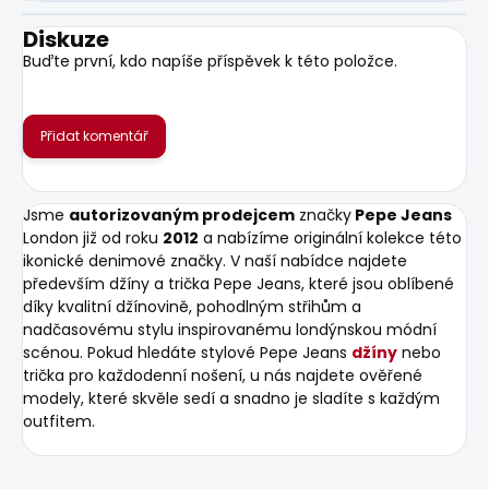
Diskuze
Buďte první, kdo napíše příspěvek k této položce.
Přidat komentář
Jsme
autorizovaným prodejcem
značky
Pepe Jeans
London již od roku
2012
a nabízíme originální kolekce této
ikonické denimové značky. V naší nabídce najdete
především džíny a trička Pepe Jeans, které jsou oblíbené
díky kvalitní džínovině, pohodlným střihům a
nadčasovému stylu inspirovanému londýnskou módní
scénou. Pokud hledáte stylové Pepe Jeans
džíny
nebo
trička pro každodenní nošení, u nás najdete ověřené
modely, které skvěle sedí a snadno je sladíte s každým
outfitem.