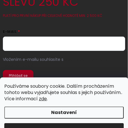
SLEVU 250 KČ
PLATÍ PRO PRVNÍ NÁKUP PŘI CELKOVÉ HODNOTĚ MIN. 2 500 KČ
E-MAIL
Vložením e-mailu souhlasíte s
podmínkami ochrany
osobních údajů
Přihlásit se
Používáme soubory cookie. Dalším procházením
tohoto webu vyjadřujete souhlas s jejich používáním..
Více informací
zde
.
Nastavení