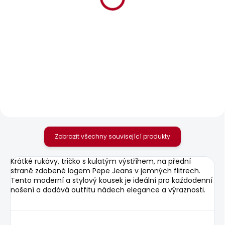
BESTSELLER
SKLADEM
SKLADEM
Dámské kraťasy MID
Dámské džíny FLARE
WAIST REGULAR
JEANS MW VENUS
CHINO SHORT VANIA
1 701 Kč
1 042 Kč
Zobrazit všechny související produkty
Krátké rukávy, tričko s kulatým výstřihem, na přední
straně zdobené logem Pepe Jeans v jemných flitrech.
Tento moderní a stylový kousek je ideální pro každodenní
nošení a dodává outfitu nádech elegance a výraznosti.