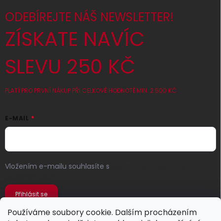
ODEBÍREJTE NÁŠ NEWSLETTER!
ZÍSKATE NAVÍC
SLEVU 250 KČ
PLATÍ PRO PRVNÍ NÁKUP PŘI CELKOVÉ HODNOTĚ MIN. 2 500 KČ
E-MAIL
Vložením e-mailu souhlasíte s
podmínkami ochrany
osobních údajů
Přihlásit se
Používáme soubory cookie. Dalším procházením