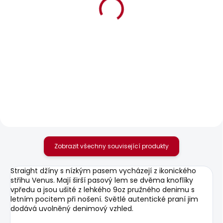
BESTSELLER
SKLADEM
SKLADEM
Dámská taška DENIM
Dámské džíny SOHO
TOTE BAG
1 937 Kč
920 Kč
Zobrazit všechny související produkty
Straight džíny s nízkým pasem vycházejí z ikonického
střihu Venus. Mají širší pasový lem se dvěma knoflíky
vpředu a jsou ušité z lehkého 9oz pružného denimu s
letním pocitem při nošení. Světlé autentické praní jim
dodává uvolněný denimový vzhled.