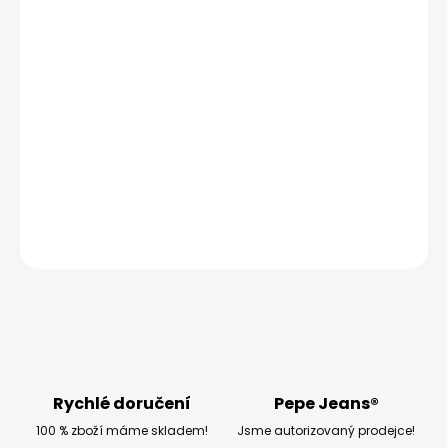
MŮŽEME DORUČIT UŽ:
ZVOLTE VARIANTU
MOŽNOSTI DORUČENÍ
−
+
Přidat do košíku
Modelka měří 173 cm a má na sobě velikost W27 L32
DETAILNÍ INFORMACE
ZEPTAT SE
HLÍDAT
Rychlé doručení
Pepe Jeans®
100 % zboží máme skladem!
Jsme autorizovaný prodejce!