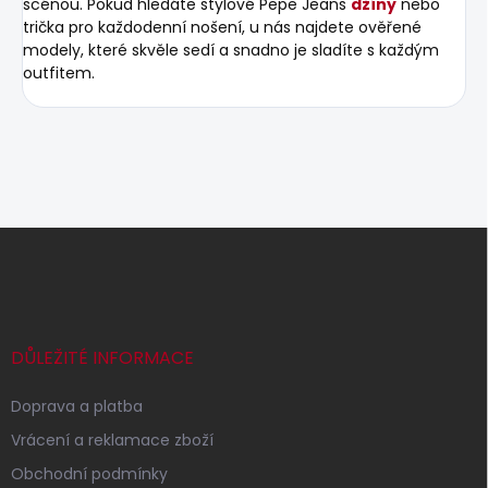
scénou. Pokud hledáte stylové Pepe Jeans
džíny
nebo
trička pro každodenní nošení, u nás najdete ověřené
modely, které skvěle sedí a snadno je sladíte s každým
outfitem.
Z
á
p
a
t
í
DŮLEŽITÉ INFORMACE
Doprava a platba
Vrácení a reklamace zboží
Obchodní podmínky