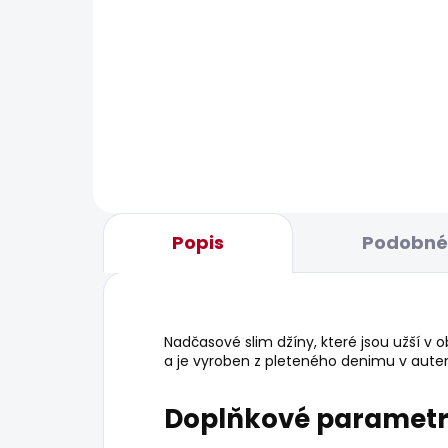
BESTSELLER
BESTS
SKLADEM
Pánské tričko ORIGINAL
Pán
BASIC 3N
JEA
548 Kč
1 20
Popis
Podobné 
Nadčasové slim džíny, které jsou užší v o
a je vyroben z pleteného denimu v auten
Doplňkové paramet