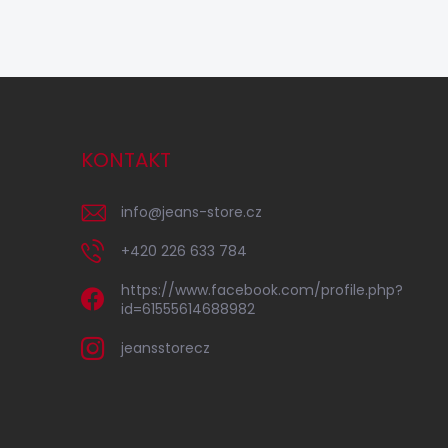
KONTAKT
info
@
jeans-store.cz
+420 226 633 784
https://www.facebook.com/profile.php?
id=61555614688982
jeansstorecz