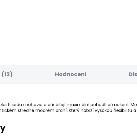
ELLER
SKLADEM
S
ské džíny SKINNY
Pánská mikina GRE
NS FINSBURY
1 203 Kč
9 Kč
(12)
Hodnocení
Di
blasti sedu i nohavic a přinášejí maximální pohodlí při nošení. Mo
tickém středně modrém praní, který nabízí vysokou flexibilitu a
ry