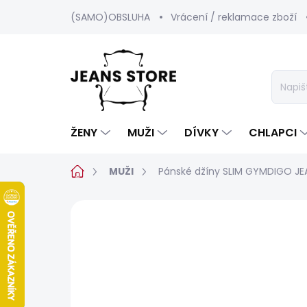
Přejít
(SAMO)OBSLUHA
Vrácení / reklamace zboží
na
obsah
ŽENY
MUŽI
DÍVKY
CHLAPCI
Domů
MUŽI
Pánské džíny SLIM GYMDIGO J
Neohodnoceno
Podrobnosti hod
BESTSELLER
SALECODE:SRPEN:15:%