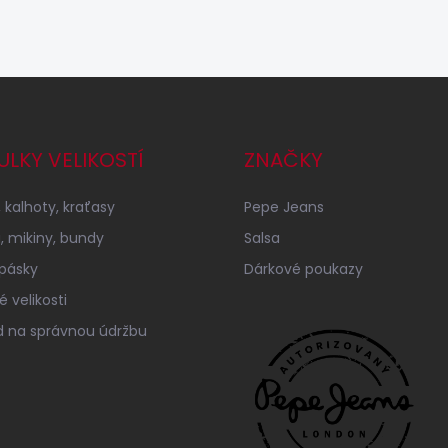
ULKY VELIKOSTÍ
ZNAČKY
 kalhoty, kraťasy
Pepe Jeans
a, mikiny, bundy
Salsa
 pásky
Dárkové poukazy
 velikosti
 na správnou údržbu