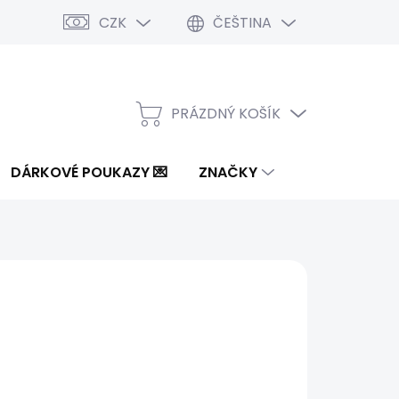
CZK
ČEŠTINA
PRÁZDNÝ KOŠÍK
NÁKUPNÍ
KOŠÍK
DÁRKOVÉ POUKAZY 💌
ZNAČKY
7 Kč