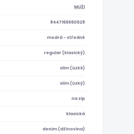
MUŽI
8447166560528
modrá - středně
regular (klasický)
slim (úzké)
slim (úzký)
na zip
klasická
denim (džínovina)