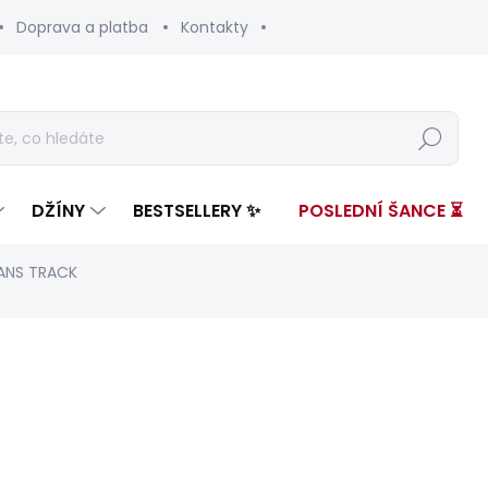
Doprava a platba
Kontakty
Hledat
DŽÍNY
BESTSELLERY ✨
POSLEDNÍ ŠANCE ⏳
EANS TRACK
nocení
ZNAČKA:
PEPE JEANS
3 299 Kč
1 93
Měrná
ZVOLTE VARIANTU
cena: