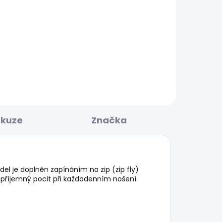
BESTSELLER
KLADEM
SKLADEM
GORY
Pánské džíny TAPERED
JEANS STANLEY
1 683 Kč
skuze
Značka
del je doplněn zapínáním na zip (zip fly)
 příjemný pocit při každodenním nošení.