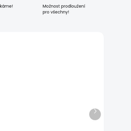
ékáme!
Možnost prodloužení
pro všechny!
Další
produkt