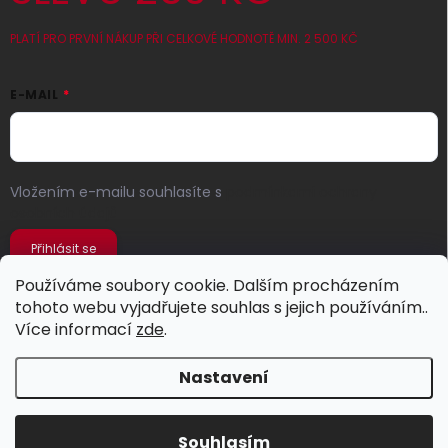
PLATÍ PRO PRVNÍ NÁKUP PŘI CELKOVÉ HODNOTĚ MIN. 2 500 KČ
E-MAIL
Vložením e-mailu souhlasíte s
podmínkami ochrany
osobních údajů
Přihlásit se
Používáme soubory cookie. Dalším procházením
tohoto webu vyjadřujete souhlas s jejich používáním..
Více informací
zde
.
Nastavení
Copyright 2026
Jeans Store
. Všechna práva vyhrazena.
Souhlasím