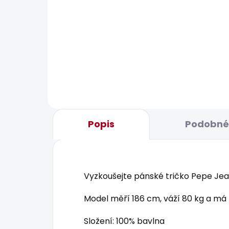
SKLADEM
Pánská mikina GEO
Pán
HOODIE SMALL LOGO
TEE
1 026 Kč
506
Popis
Podobné 
Vyzkoušejte pánské tričko Pepe Jea
Model měří 186 cm, váží 80 kg a má 
Složení: 100% bavlna