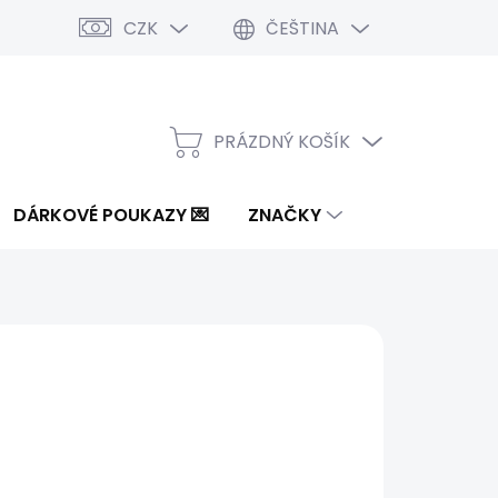
CZK
ČEŠTINA
PRÁZDNÝ KOŠÍK
NÁKUPNÍ
KOŠÍK
DÁRKOVÉ POUKAZY 💌
ZNAČKY
d
762 Kč