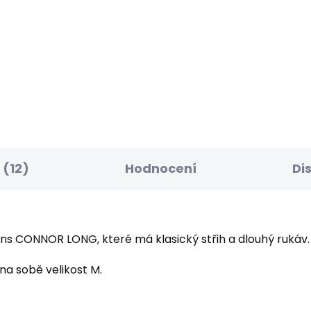
SKLADEM
S
ské tričko GRAYSON
Pánské tričko GIO TE
610 Kč
 Kč
(12)
Hodnocení
Di
ns CONNOR LONG, které má klasický střih a dlouhý rukáv.
na sobě velikost M.