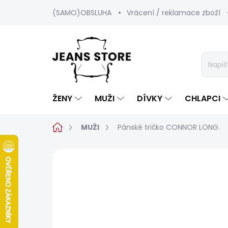
Přejít
(SAMO)OBSLUHA
Vrácení / reklamace zboží
na
obsah
ŽENY
MUŽI
DÍVKY
CHLAPCI
Domů
MUŽI
Pánské tričko CONNOR LONG.
Neohodnoceno
Podrobnosti hod
BESTSELLER
SALECODE:SRPEN:15:%