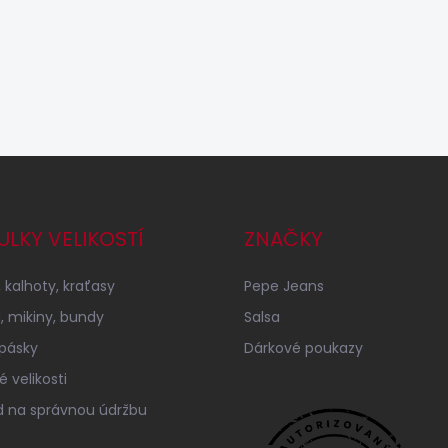
ULKY VELIKOSTÍ
ZNAČKY
 kalhoty, kraťasy
Pepe Jeans
a, mikiny, bundy
Salsa
 pásky
Dárkové poukazy
 velikosti
 na správnou údržbu