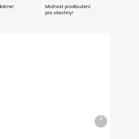
ékáme!
Možnost prodloužení
pro všechny!
Další
produkt