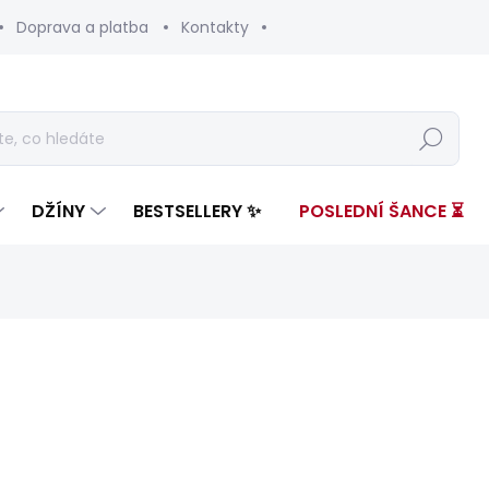
Doprava a platba
Kontakty
Hledat
DŽÍNY
BESTSELLERY ✨
POSLEDNÍ ŠANCE ⏳
nocení
ZNAČKA:
PEPE JEANS
od 1 299 Kč
o
Měrná
ZVOLTE VARIANTU
cena: