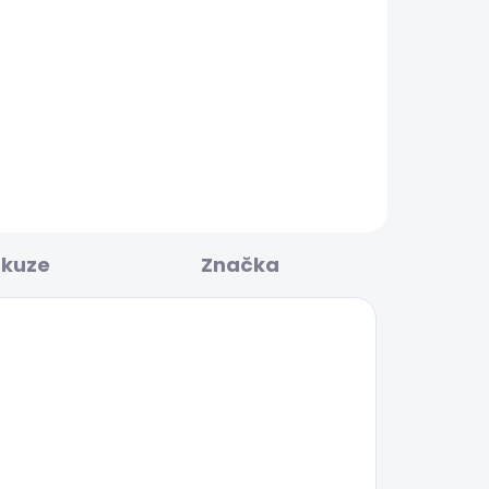
BESTSELLER
KLADEM
SKLADEM
E
Pánské tričko EGGO N
506 Kč
skuze
Značka