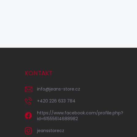
KONTAKT
info
@
jeans-store.cz
+420 226 633 784
https://www.facebook.com/profile.php?
id=61555614688982
jeansstorecz