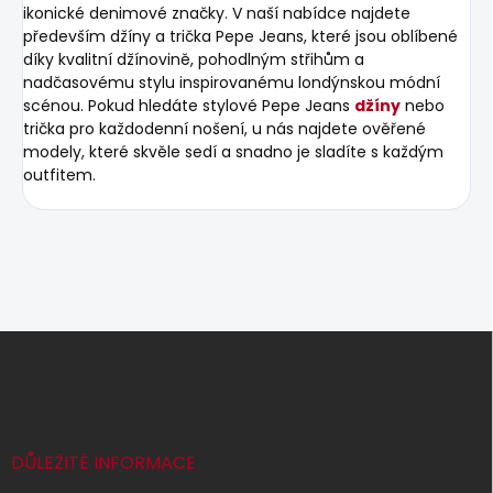
ikonické denimové značky. V naší nabídce najdete
především džíny a trička Pepe Jeans, které jsou oblíbené
díky kvalitní džínovině, pohodlným střihům a
nadčasovému stylu inspirovanému londýnskou módní
scénou. Pokud hledáte stylové Pepe Jeans
džíny
nebo
trička pro každodenní nošení, u nás najdete ověřené
modely, které skvěle sedí a snadno je sladíte s každým
outfitem.
Z
á
p
a
t
í
DŮLEŽITÉ INFORMACE