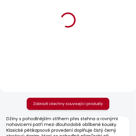
BESTSELLER
SKLADEM
SKLADEM
Pánské kraťasy M
Pánské džíny SKINNY
JOGGER SHORT
JEANS FINSBURY
1 249 Kč
1 683 Kč
Zobrazit všechny související produkty
Džíny s pohodlnějším střihem přes stehna a rovnými
nohavicemi patří mezi dlouhodobě oblíbené kousky.
Klasické pětikapsové provedení doplňuje čistý černý
strečový denim, který se pohodlně přizpůsobí při