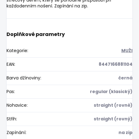
každodenním nošení. Zapínání na zip.
Doplňkové parametry
Kategorie
:
MUŽI
EAN
:
8447166881104
Barva džínoviny
:
černá
Pas
:
regular (klasický)
Nohavice
:
straight (rovné)
Střih
:
straight (rovný)
Zapínání
:
na zip