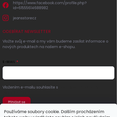
https://www.facebook.com/profile.php?
id=61555614688982
jeansstorecz
ODEBÍRAT NEWSLETTER
Vložte svůj e-mail a my vám budeme zasílat informace o
nových produktech na našem e-shopu.
E-MAIL
Vložením e-mailu souhlasíte s
podmínkami ochrany
osobních údajů
Přihlásit se
Používáme soubory cookie. Dalším procházením