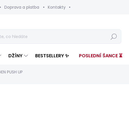
Doprava a platba
Kontakty
Hledat
DŽÍNY
BESTSELLERY ✨
POSLEDNÍ ŠANCE ⏳
GEN PUSH UP
nocení
ZNAČKA:
PEPE JEANS
od 3 299 Kč
Měrná
ZVOLTE VARIANTU
cena: