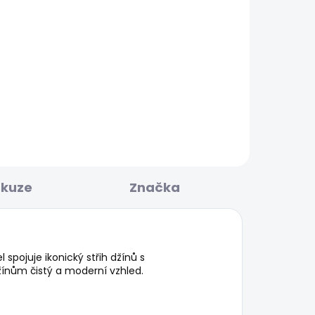
KLADEM
SKLADEM
Dámské kraťasy
REGULAR SHORT HW
MARY
1 099 Kč
skuze
Značka
spojuje ikonický střih džínů s
ínům čistý a moderní vzhled.