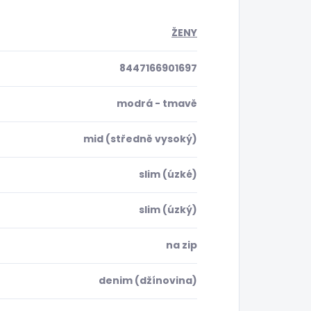
ŽENY
8447166901697
modrá - tmavě
mid (středně vysoký)
slim (úzké)
slim (úzký)
na zip
denim (džínovina)