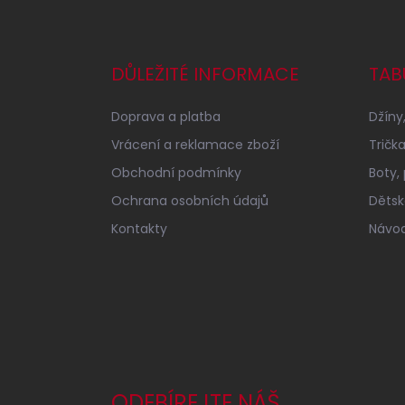
Z
á
p
a
DŮLEŽITÉ INFORMACE
TAB
t
í
Doprava a platba
Džíny,
Vrácení a reklamace zboží
Tričk
Obchodní podmínky
Boty,
Ochrana osobních údajů
Dětské
Kontakty
Návod
ODEBÍREJTE NÁŠ