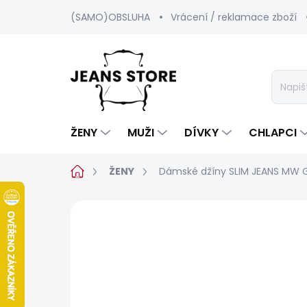
Přejít
(SAMO)OBSLUHA
Vrácení / reklamace zboží
na
obsah
ŽENY
MUŽI
DÍVKY
CHLAPCI
Domů
ŽENY
Dámské džíny SLIM JEANS MW 
Neohodnoceno
Podrobnosti hod
BESTSELLER
SALECODE:SRPEN:15:%