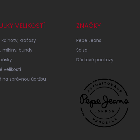
ULKY VELIKOSTÍ
ZNAČKY
 kalhoty, kraťasy
Pepe Jeans
a, mikiny, bundy
Salsa
 pásky
Dárkové poukazy
 velikosti
 na správnou údržbu