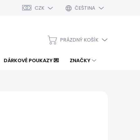
CZK
ČEŠTINA
PRÁZDNÝ KOŠÍK
NÁKUPNÍ
KOŠÍK
DÁRKOVÉ POUKAZY 💌
ZNAČKY
od
1 649 Kč