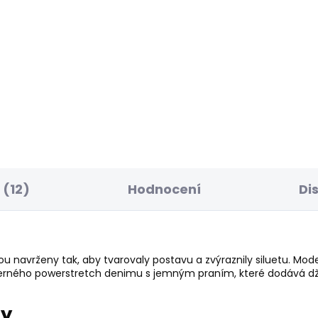
ELLER
SKLADEM
S
ské džíny SLIM
Dámské tričko MILLIE
NS LW VENUS
610 Kč
75 Kč
(12)
Hodnocení
Di
 navrženy tak, aby tvarovaly postavu a zvýraznily siluetu. Model 
erného powerstretch denimu s jemným praním, které dodává dž
ry