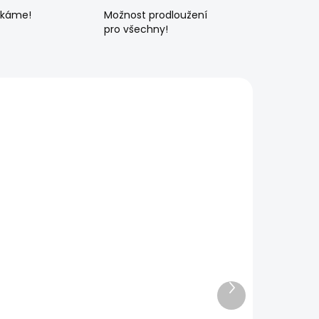
ékáme!
Možnost prodloužení
pro všechny!
Další
produkt