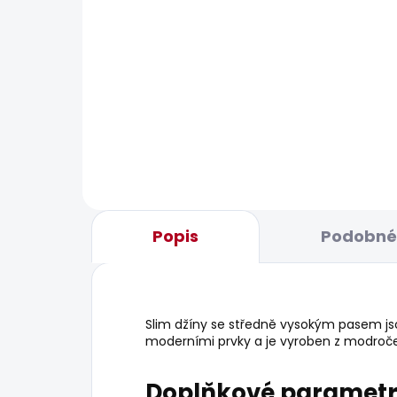
BESTS
SKLADEM
Dámské šaty MONICA
Dám
JEA
1 150 Kč
1 8
Popis
Podobné 
Slim džíny se středně vysokým pasem jsou
moderními prvky a je vyroben z modroč
Doplňkové paramet