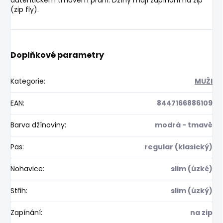
(zip fly).
Doplňkové parametry
Kategorie
:
MUŽI
EAN
:
8447166886109
Barva džínoviny
:
modrá - tmavě
Pas
:
regular (klasický)
Nohavice
:
slim (úzké)
Střih
:
slim (úzký)
Zapínání
:
na zip