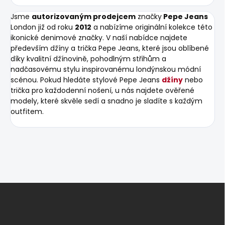
Jsme
autorizovaným prodejcem
značky
Pepe Jeans
London již od roku
2012
a nabízíme originální kolekce této
ikonické denimové značky. V naší nabídce najdete
především džíny a trička Pepe Jeans, které jsou oblíbené
díky kvalitní džínovině, pohodlným střihům a
nadčasovému stylu inspirovanému londýnskou módní
scénou. Pokud hledáte stylové Pepe Jeans
džíny
nebo
trička pro každodenní nošení, u nás najdete ověřené
modely, které skvěle sedí a snadno je sladíte s každým
outfitem.
Z
á
p
a