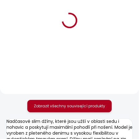
BESTSELLER
BESTSELLER
SKLADEM
SKLADEM
Pánské džíny SLIM
Pánské tričko EGGO N
GYMDIGO JEANS
506 Kč
TRACK
1 937 Kč
Zobrazit všechny související produkty
Nadčasové slim džíny, které jsou užší v oblasti sedu i
nohavic a poskytují maximální pohodlí při nošení. Model je
vyroben z pleteného denimu s vysokou flexibilitou v
autentickém tmavém praní. Džíny mají zapínání na zip