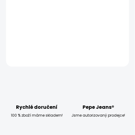
−
+
Přidat do košíku
Balení obsahuje 3 ks
DETAILNÍ INFORMACE
ZEPTAT SE
HLÍDAT
Rychlé doručení
Pepe Jeans®
100 % zboží máme skladem!
Jsme autorizovaný prodejce!