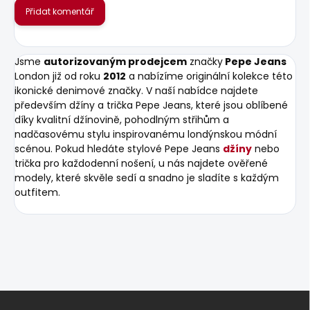
Přidat komentář
Jsme
autorizovaným prodejcem
značky
Pepe Jeans
London již od roku
2012
a nabízíme originální kolekce této
ikonické denimové značky. V naší nabídce najdete
především džíny a trička Pepe Jeans, které jsou oblíbené
díky kvalitní džínovině, pohodlným střihům a
nadčasovému stylu inspirovanému londýnskou módní
scénou. Pokud hledáte stylové Pepe Jeans
džíny
nebo
trička pro každodenní nošení, u nás najdete ověřené
modely, které skvěle sedí a snadno je sladíte s každým
outfitem.
Z