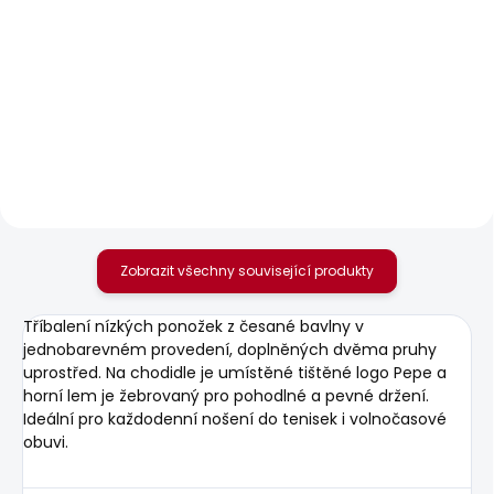
SKLADEM
SKLADEM
Pánský svetr ANDRE
Pánské džíny
TURTLE NECK
STRAIGHT JEANS
CASH FS BALTIC LT
1 003 Kč
BLUE
1 950 Kč
Zobrazit všechny související produkty
Tříbalení nízkých ponožek z česané bavlny v
jednobarevném provedení, doplněných dvěma pruhy
uprostřed. Na chodidle je umístěné tištěné logo Pepe a
horní lem je žebrovaný pro pohodlné a pevné držení.
Ideální pro každodenní nošení do tenisek i volnočasové
obuvi.