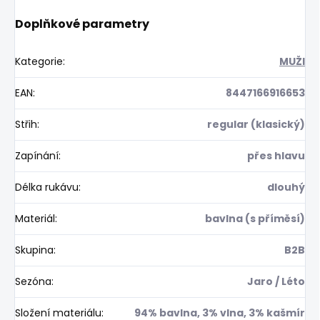
Doplňkové parametry
Kategorie
:
MUŽI
EAN
:
8447166916653
Střih
:
regular (klasický)
Zapínání
:
přes hlavu
Délka rukávu
:
dlouhý
Materiál
:
bavlna (s příměsí)
Skupina
:
B2B
Sezóna
:
Jaro / Léto
Složení materiálu
:
94% bavlna, 3% vlna, 3% kašmír