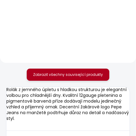
SKLADEM
SKLADEM
Pánské tričko EGGO N
Pánské džíny
TAPERED JEANS
506 Kč
STANLEY
1 950 Kč
Zobrazit všechny související produkty
Rolák z jemného úpletu s hladkou strukturou je elegantní
volbou pro chladnější dny. Kvalitní 12gauge pletenina a
pigmentově barvená příze dodávají modelu jedinečný
vzhled a příjemný omak. Decentní žakárové logo Pepe
Jeans na manžetě podtrhuje důraz na detail a nadčasový
styl.