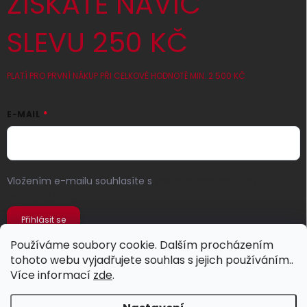
ZÍSKATE NAVÍC
SLEVU 250 KČ
PLATÍ PRO PRVNÍ NÁKUP PŘI CELKOVÉ HODNOTĚ MIN. 2 500 KČ
E-MAIL
Vložením e-mailu souhlasíte s
podmínkami ochrany
osobních údajů
Přihlásit se
Používáme soubory cookie. Dalším procházením
tohoto webu vyjadřujete souhlas s jejich používáním..
Více informací
zde
.