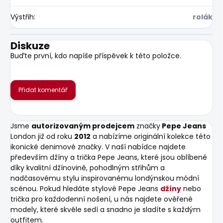
Výstřih
:
rolák
Diskuze
Buďte první, kdo napíše příspěvek k této položce.
Přidat komentář
Jsme
autorizovaným prodejcem
značky
Pepe Jeans
London již od roku
2012
a nabízíme originální kolekce této
ikonické denimové značky. V naší nabídce najdete
především džíny a trička Pepe Jeans, které jsou oblíbené
díky kvalitní džínovině, pohodlným střihům a
nadčasovému stylu inspirovanému londýnskou módní
scénou. Pokud hledáte stylové Pepe Jeans
džíny
nebo
trička pro každodenní nošení, u nás najdete ověřené
modely, které skvěle sedí a snadno je sladíte s každým
outfitem.