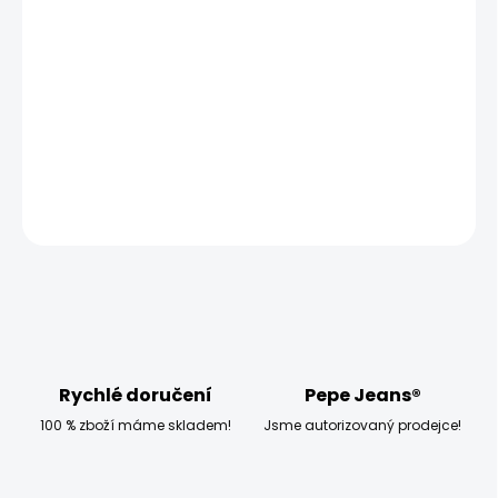
ZVOLTE VARIANTU
MOŽNOSTI DORUČENÍ
−
+
Přidat do košíku
Model měří 186 cm a má na sobě velikost L
DETAILNÍ INFORMACE
ZEPTAT SE
HLÍDAT
Rychlé doručení
Pepe Jeans®
100 % zboží máme skladem!
Jsme autorizovaný prodejce!