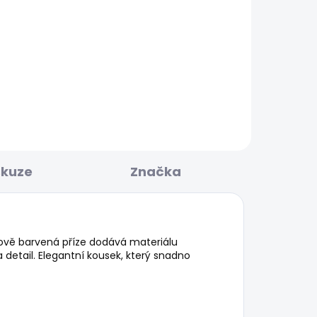
BESTSELLER
KLADEM
SKLADEM
ULAR
Pánské džíny SKINNY
JEANS FINSBURY
1 209 Kč
skuze
Značka
vě barvená příze dodává materiálu
etail. Elegantní kousek, který snadno