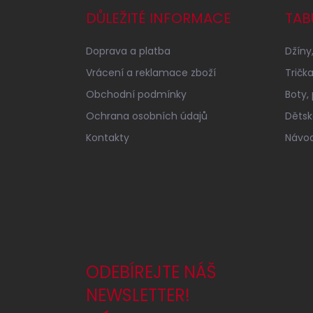
a
DŮLEŽITÉ INFORMACE
TAB
t
í
Doprava a platba
Džíny,
Vrácení a reklamace zboží
Tričk
Obchodní podmínky
Boty,
Ochrana osobních údajů
Dětské
Kontakty
Návod
ODEBÍREJTE NÁŠ
NEWSLETTER!