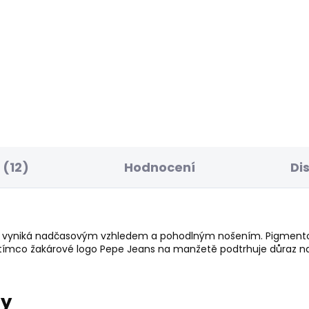
SKLADEM
S
ské kraťasy REGULAR
Pánské kraťasy REG
NO SHORT
CHINO SHORT
8 Kč
1 168 Kč
(12)
Hodnocení
Di
tu vyniká nadčasovým vzhledem a pohodlným nošením. Pigmento
tímco žakárové logo Pepe Jeans na manžetě podtrhuje důraz na d
ry