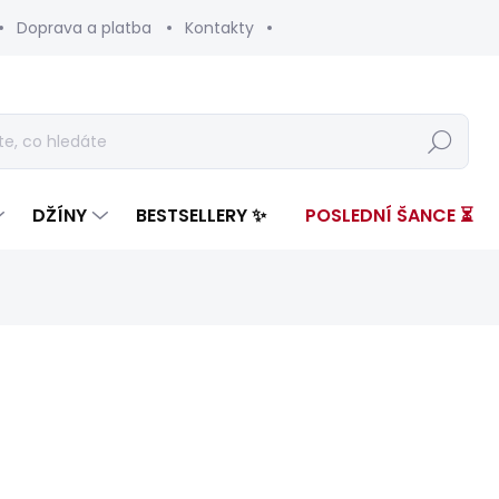
Doprava a platba
Kontakty
Hledat
DŽÍNY
BESTSELLERY ✨
POSLEDNÍ ŠANCE ⏳
nocení
ZNAČKA:
PEPE JEANS
2 199 Kč
856 
Měrná
ZVOLTE VARIANTU
cena: