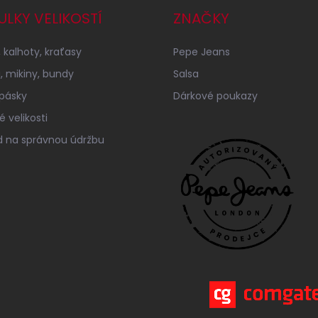
ULKY VELIKOSTÍ
ZNAČKY
 kalhoty, kraťasy
Pepe Jeans
a, mikiny, bundy
Salsa
 pásky
Dárkové poukazy
 velikosti
 na správnou údržbu