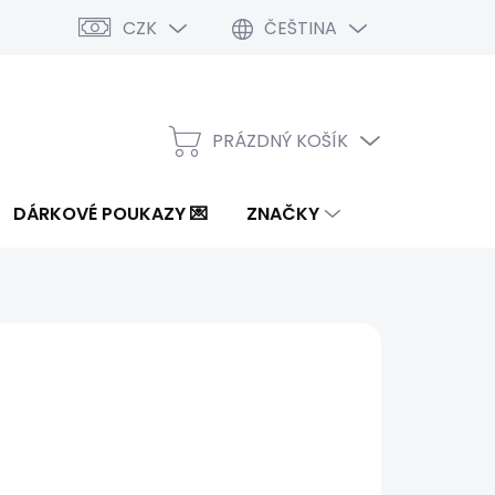
CZK
ČEŠTINA
PRÁZDNÝ KOŠÍK
NÁKUPNÍ
KOŠÍK
DÁRKOVÉ POUKAZY 💌
ZNAČKY
Kč