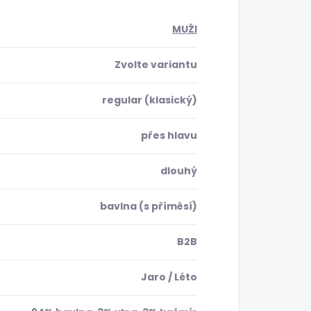
MUŽI
Zvolte variantu
regular (klasický)
přes hlavu
dlouhý
bavlna (s příměsí)
B2B
Jaro / Léto