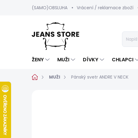
Přejít
(SAMO)OBSLUHA
Vrácení / reklamace zboží
na
obsah
ŽENY
MUŽI
DÍVKY
CHLAPCI
Domů
MUŽI
Pánský svetr ANDRE V NECK
Neohodnoceno
Podrobnosti hod
SALECODE:SRPEN:15:%