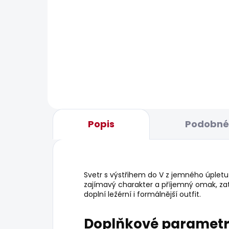
SKLADEM
Pánská mikina GRIFFIN
Pán
CREW
CHI
1 070 Kč
1 16
Popis
Podobné 
Svetr s výstřihem do V z jemného úple
zajímavý charakter a příjemný omak, za
doplní ležérní i formálnější outfit.
Doplňkové paramet