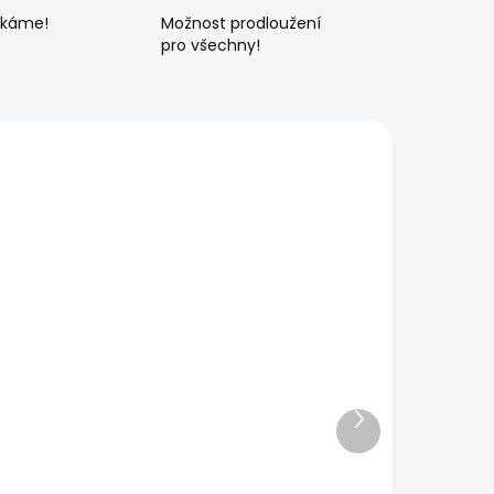
ékáme!
Možnost prodloužení
pro všechny!
Další
produkt