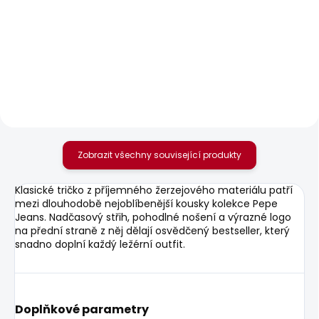
SKLADEM
SKLADEM
Pánské tričko
Pánský svetr ANDRE
SEASONAL LOGO
TURTLE NECK
FANTASY 3
1 003 Kč
506 Kč
Zobrazit všechny související produkty
Klasické tričko z příjemného žerzejového materiálu patří
mezi dlouhodobě nejoblíbenější kousky kolekce Pepe
Jeans. Nadčasový střih, pohodlné nošení a výrazné logo
na přední straně z něj dělají osvědčený bestseller, který
snadno doplní každý ležérní outfit.
Doplňkové parametry