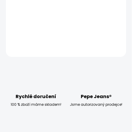
−
+
Přidat do košíku
Model měří 186 cm a má na sobě velikost L
DETAILNÍ INFORMACE
ZEPTAT SE
HLÍDAT
Rychlé doručení
Pepe Jeans®
100 % zboží máme skladem!
Jsme autorizovaný prodejce!