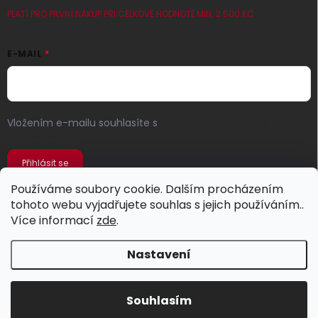
PLATÍ PRO PRVNÍ NÁKUP PŘI CELKOVÉ HODNOTĚ MIN. 2 500 KČ
E-MAIL
Vložením e-mailu souhlasíte s
podmínkami ochrany
osobních údajů
Přihlásit se
Používáme soubory cookie. Dalším procházením
tohoto webu vyjadřujete souhlas s jejich používáním..
Více informací
zde
.
Nastavení
Copyright 2026
Jeans Store
. Všechna práva vyhrazena.
Souhlasím
Vytvořil Shoptet