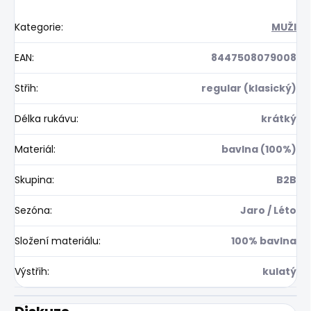
Kategorie
:
MUŽI
EAN
:
8447508079008
Střih
:
regular (klasický)
Délka rukávu
:
krátký
Materiál
:
bavlna (100%)
Skupina
:
B2B
Sezóna
:
Jaro / Léto
Složení materiálu
:
100% bavlna
Výstřih
:
kulatý