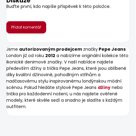
Diskuze
Buďte první, kdo napíše příspěvek k této položce.
Přidat komentář
Jsme
autorizovaným prodejcem
značky
Pepe Jeans
London již od roku
2012
a nabízíme originální kolekce této
ikonické denimové značky. V naší nabídce najdete
především džíny a trička Pepe Jeans, které jsou oblíbené
díky kvalitní džínovině, pohodlným střihům a
nadčasovému stylu inspirovanému londýnskou módní
scénou. Pokud hledáte stylové Pepe Jeans
džíny
nebo
trička pro každodenní nošení, u nás najdete ověřené
modely, které skvěle sedí a snadno je sladíte s každým
outfitem.