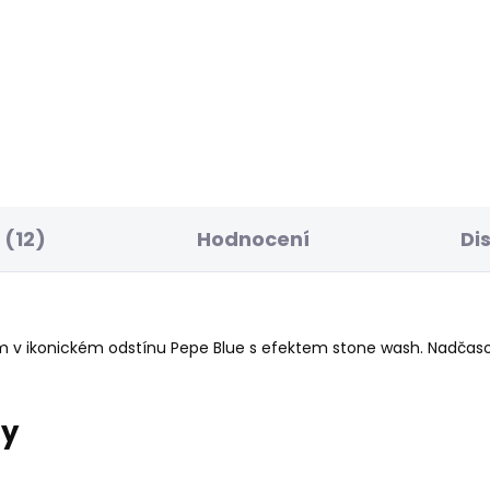
ELLER
SKLADEM
S
ské džíny GEN
Dámská mikina BED
56 Kč
1 203 Kč
(12)
Hodnocení
Di
m v ikonickém odstínu Pepe Blue s efektem stone wash. Nadčasov
ry