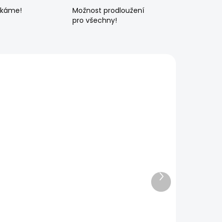
ékáme!
Možnost prodloužení
pro všechny!
Další
produkt