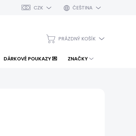
CZK
ČEŠTINA
PRÁZDNÝ KOŠÍK
NÁKUPNÍ
KOŠÍK
DÁRKOVÉ POUKAZY 💌
ZNAČKY
Kč