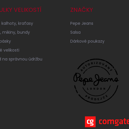
ULKY VELIKOSTÍ
ZNAČKY
 kalhoty, kraťasy
Pepe Jeans
a, mikiny, bundy
Salsa
 pásky
Dárkové poukazy
 velikosti
 na správnou údržbu