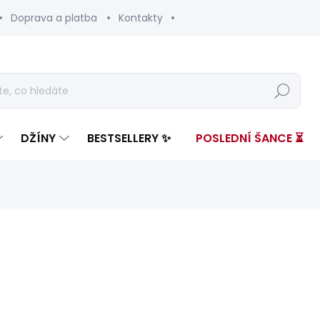
Doprava a platba
Kontakty
Hledat
DŽÍNY
BESTSELLERY ✨
POSLEDNÍ ŠANCE ⏳
nocení
ZNAČKA:
PEPE JEANS
3 399 Kč
595 
Měrná
ZVOLTE VARIANTU
cena: