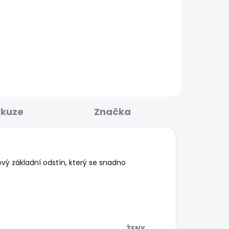
KLADEM
SKLADEM
A
Dámské tričko MILLIE
610 Kč
skuze
Značka
ý základní odstín, který se snadno
ŽENY