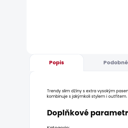
BESTSELLER
BESTS
SKLADEM
Dámské džíny GEN
Dám
1 875 Kč
2 1
Popis
Podobné 
Trendy slim džíny s extra vysokým pase
kombinuje s jakýmkoli stylem i outfitem.
Doplňkové paramet
Kategorie
: