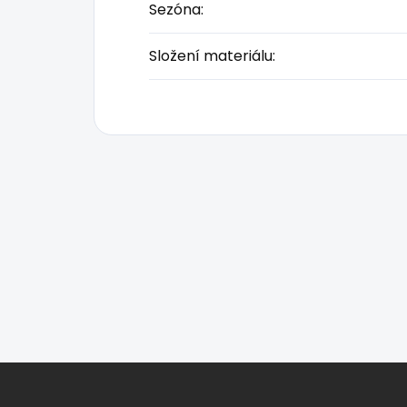
Sezóna
:
Složení materiálu
:
Z
á