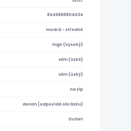
8445866804034
modrá - středně
high (vysoký)
slim (úzké)
slim (úzký)
na zip
denim (odpovídá obrázku)
Outlet