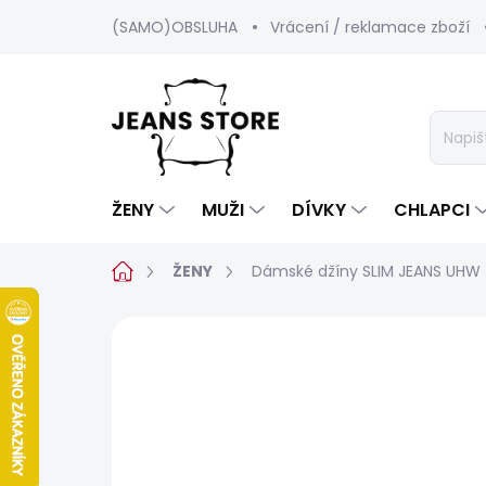
Přejít
(SAMO)OBSLUHA
Vrácení / reklamace zboží
na
obsah
ŽENY
MUŽI
DÍVKY
CHLAPCI
Domů
ŽENY
Dámské džíny SLIM JEANS UHW
Neohodnoceno
Podrobnosti hod
POSLEDNÍ ŠANCE
SALECODE:SRPEN:15:%