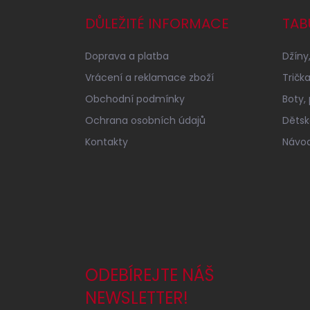
p
a
DŮLEŽITÉ INFORMACE
TAB
t
í
Doprava a platba
Džíny,
Vrácení a reklamace zboží
Tričk
Obchodní podmínky
Boty,
Ochrana osobních údajů
Dětské
Kontakty
Návod
ODEBÍREJTE NÁŠ
NEWSLETTER!