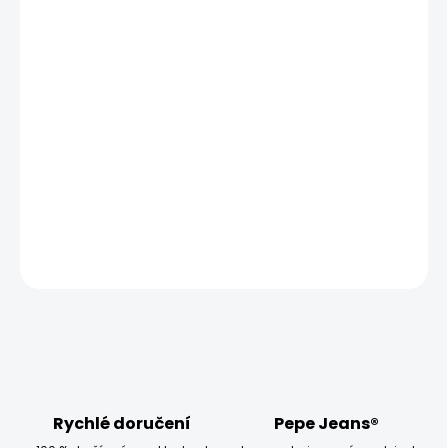
MŮŽEME DORUČIT UŽ:
ZVOLTE VARIANTU
MOŽNOSTI DORUČENÍ
−
+
Přidat do košíku
Modelka měří 173 cm a má na sobě velikost W27 L28
DETAILNÍ INFORMACE
ZEPTAT SE
HLÍDAT
Rychlé doručení
Pepe Jeans®