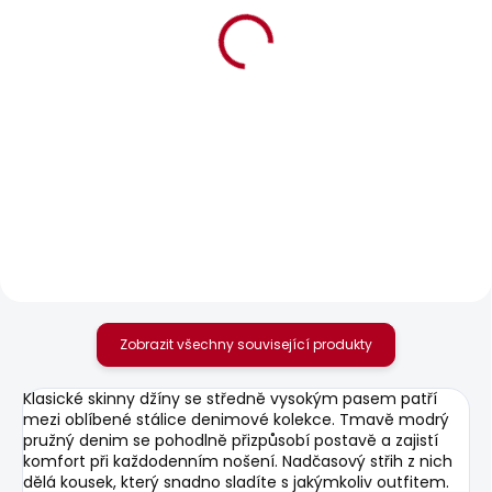
BESTSELLER
SKLADEM
SKLADEM
Dámské tričko MILLIE
Dámské džíny SLIM
JEANS LW VENUS
610 Kč
1 875 Kč
Zobrazit všechny související produkty
Klasické skinny džíny se středně vysokým pasem patří
mezi oblíbené stálice denimové kolekce. Tmavě modrý
pružný denim se pohodlně přizpůsobí postavě a zajistí
komfort při každodenním nošení. Nadčasový střih z nich
dělá kousek, který snadno sladíte s jakýmkoliv outfitem.