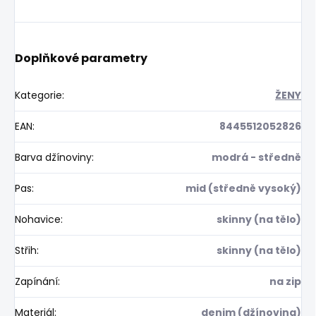
Doplňkové parametry
Kategorie
:
ŽENY
EAN
:
8445512052826
Barva džínoviny
:
modrá - středně
Pas
:
mid (středně vysoký)
Nohavice
:
skinny (na tělo)
Střih
:
skinny (na tělo)
Zapínání
:
na zip
Materiál
:
denim (džínovina)