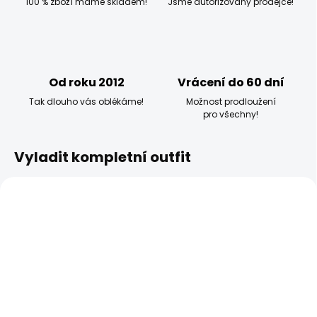
100 % zboží máme skladem!
Jsme autorizovaný prodejce!
Od roku 2012
Vrácení do 60 dní
Tak dlouho vás oblékáme!
Možnost prodloužení
pro všechny!
Vyladit kompletní outfit