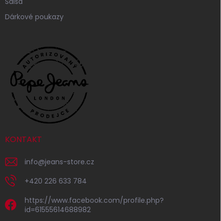
Salsa
Dárkové poukazy
KONTAKT
info
@
jeans-store.cz
+420 226 633 784
https://www.facebook.com/profile.php?
id=61555614688982