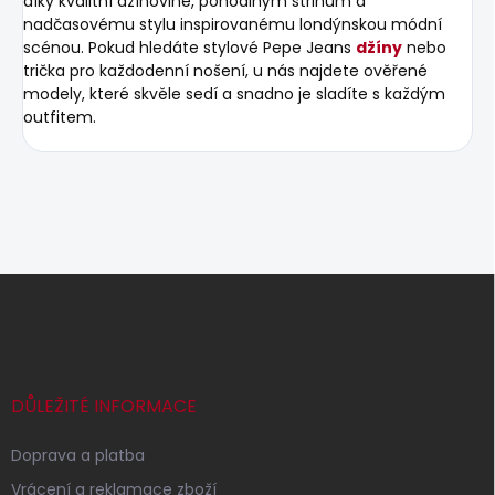
díky kvalitní džínovině, pohodlným střihům a
nadčasovému stylu inspirovanému londýnskou módní
scénou. Pokud hledáte stylové Pepe Jeans
džíny
nebo
trička pro každodenní nošení, u nás najdete ověřené
modely, které skvěle sedí a snadno je sladíte s každým
outfitem.
Z
á
p
a
t
í
DŮLEŽITÉ INFORMACE
Doprava a platba
Vrácení a reklamace zboží