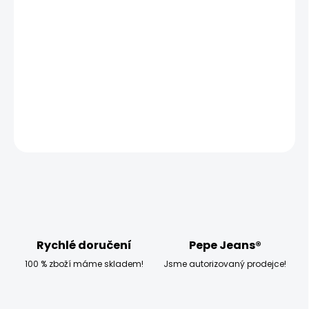
MOŽNOSTI DORUČENÍ
−
+
Přidat do košíku
Model měří 186 cm a má na sobě velikost W32
DETAILNÍ INFORMACE
ZEPTAT SE
HLÍDAT
Rychlé doručení
Pepe Jeans®
100 % zboží máme skladem!
Jsme autorizovaný prodejce!