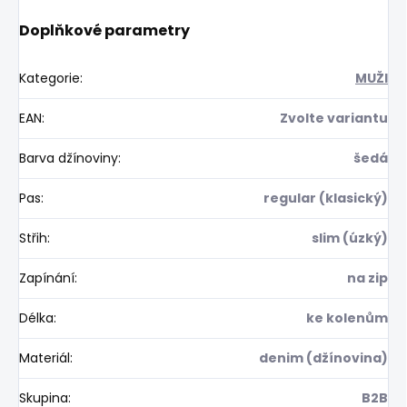
Doplňkové parametry
Kategorie
:
MUŽI
EAN
:
Zvolte variantu
Barva džínoviny
:
šedá
Pas
:
regular (klasický)
Střih
:
slim (úzký)
Zapínání
:
na zip
Délka
:
ke kolenům
Materiál
:
denim (džínovina)
Skupina
:
B2B