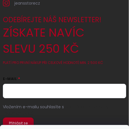
jeansstorecz
ODEBÍREJTE NÁŠ NEWSLETTER!
ZÍSKATE NAVÍC
SLEVU 250 KČ
PLATÍ PRO PRVNÍ NÁKUP PŘI CELKOVÉ HODNOTĚ MIN. 2 500 KČ
E-MAIL
Vložením e-mailu souhlasíte s
podmínkami ochrany
osobních údajů
Přihlásit se