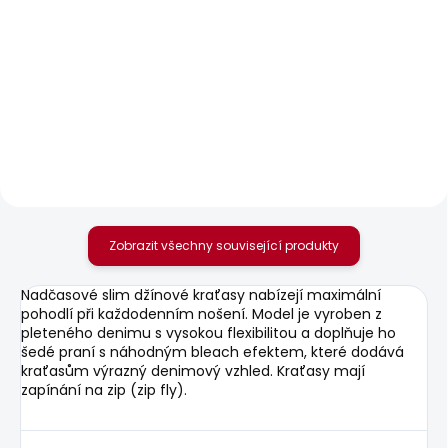
SKLADEM
SKLADEM
Pánské kraťasy
Pánské džíny HATCH
REGULAR CHINO
2 156 Kč
SHORT
1 168 Kč
Zobrazit všechny související produkty
Nadčasové slim džínové kraťasy nabízejí maximální
pohodlí při každodenním nošení. Model je vyroben z
pleteného denimu s vysokou flexibilitou a doplňuje ho
šedé praní s náhodným bleach efektem, které dodává
kraťasům výrazný denimový vzhled. Kraťasy mají
zapínání na zip (zip fly).