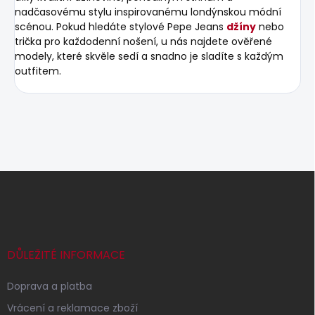
nadčasovému stylu inspirovanému londýnskou módní
scénou. Pokud hledáte stylové Pepe Jeans
džíny
nebo
trička pro každodenní nošení, u nás najdete ověřené
modely, které skvěle sedí a snadno je sladíte s každým
outfitem.
Z
á
p
a
t
í
DŮLEŽITÉ INFORMACE
Doprava a platba
Vrácení a reklamace zboží