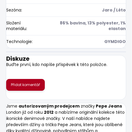
Sezóna
:
Jaro / Léto
Složení
86% bavlna, 13% polyester, 1%
materiálu
:
elastan
Technologie
:
GYMDIGO
Diskuze
Buďte první, kdo napíše příspěvek k této položce.
Přidat komentář
Jsme
autorizovaným prodejcem
značky
Pepe Jeans
London již od roku
2012
a nabízíme originální kolekce této
ikonické denimové značky. V naší nabídce najdete
především džíny a trička Pepe Jeans, které jsou oblíbené
díky kvalitní džínovině, pohodlným střihům a