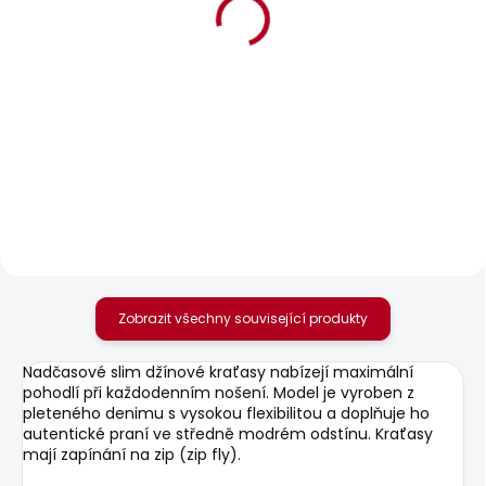
BESTSELLER
SKLADEM
SKLADEM
Pánské kraťasy
Pánské džíny
TAPER SHORT RO
TAPERED JEANS
STANLEY
989 Kč
1 683 Kč
Zobrazit všechny související produkty
Nadčasové slim džínové kraťasy nabízejí maximální
pohodlí při každodenním nošení. Model je vyroben z
pleteného denimu s vysokou flexibilitou a doplňuje ho
autentické praní ve středně modrém odstínu. Kraťasy
mají zapínání na zip (zip fly).