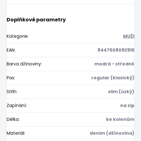
Doplňkové parametry
Kategorie
:
MUŽI
EAN
:
8447508092915
Barva džínoviny
:
modrá - středně
Pas
:
regular (klasický)
Střih
:
slim (úzký)
Zapínání
:
na zip
Délka
:
ke kolenům
Materiál
:
denim (džínovina)