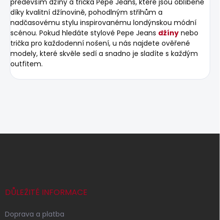
především džíny a trička Pepe Jeans, které jsou oblíbené
díky kvalitní džínovině, pohodlným střihům a
nadčasovému stylu inspirovanému londýnskou módní
scénou. Pokud hledáte stylové Pepe Jeans
džíny
nebo
trička pro každodenní nošení, u nás najdete ověřené
modely, které skvěle sedí a snadno je sladíte s každým
outfitem.
Z
á
p
a
t
í
DŮLEŽITÉ INFORMACE
Doprava a platba