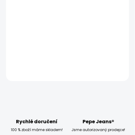
MŮŽEME DORUČIT UŽ:
ZVOLTE VARIANTU
MOŽNOSTI DORUČENÍ
−
+
Přidat do košíku
Model měří 186 cm a má na sobě velikost W32
DETAILNÍ INFORMACE
ZEPTAT SE
HLÍDAT
Rychlé doručení
Pepe Jeans®
100 % zboží máme skladem!
Jsme autorizovaný prodejce!