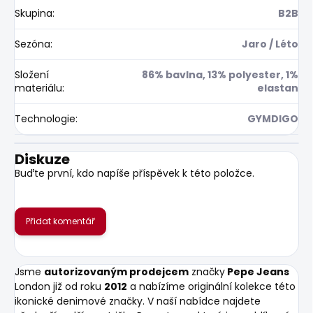
Skupina
:
B2B
Sezóna
:
Jaro / Léto
Složení
86% bavlna, 13% polyester, 1%
materiálu
:
elastan
Technologie
:
GYMDIGO
Diskuze
Buďte první, kdo napíše příspěvek k této položce.
Přidat komentář
Jsme
autorizovaným prodejcem
značky
Pepe Jeans
London již od roku
2012
a nabízíme originální kolekce této
ikonické denimové značky. V naší nabídce najdete