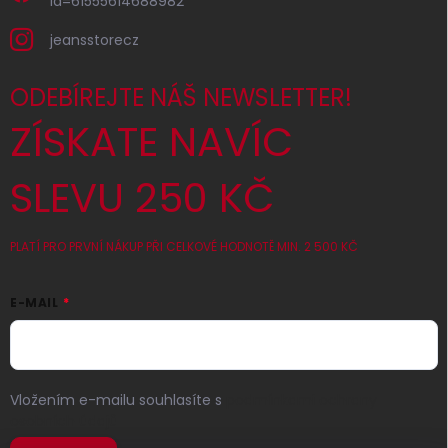
id=61555614688982
jeansstorecz
ODEBÍREJTE NÁŠ NEWSLETTER!
ZÍSKATE NAVÍC
SLEVU 250 KČ
PLATÍ PRO PRVNÍ NÁKUP PŘI CELKOVÉ HODNOTĚ MIN. 2 500 KČ
E-MAIL
Vložením e-mailu souhlasíte s
podmínkami ochrany
osobních údajů