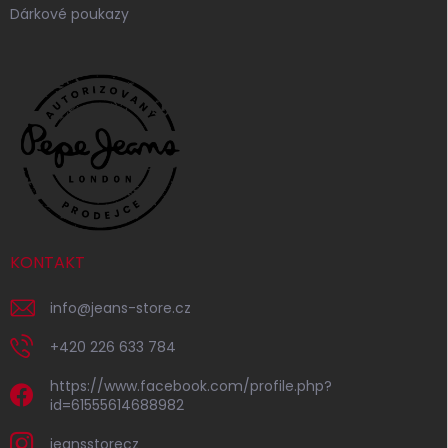
Dárkové poukazy
KONTAKT
info
@
jeans-store.cz
+420 226 633 784
https://www.facebook.com/profile.php?
id=61555614688982
jeansstorecz