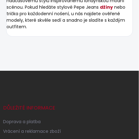
nadčasovému stylu inspirovanému londýnskou módní
scénou. Pokud hledáte stylové Pepe Jeans
džíny
nebo
trička pro každodenní nošení, u nás najdete ověřené
modely, které skvěle sedí a snadno je sladíte s každým
outfitem.
Z
á
p
a
t
í
DŮLEŽITÉ INFORMACE
Doprava a platba
Vrácení a reklamace zboží