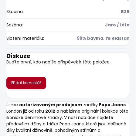
Skupina
:
B2B
Sezóna
:
Jaro / Léto
Složení materiálu
:
99% bavlna, 1% elastan
Diskuze
Buďte první, kdo napíše příspěvek k této položce.
Přidat komentář
Jsme
autorizovaným prodejcem
značky
Pepe Jeans
London již od roku
2012
a nabízíme originální kolekce této
ikonické denimové značky. V naší nabídce najdete
především džíny a trička Pepe Jeans, které jsou oblíbené
díky kvalitní džínovině, pohodlným střihům a