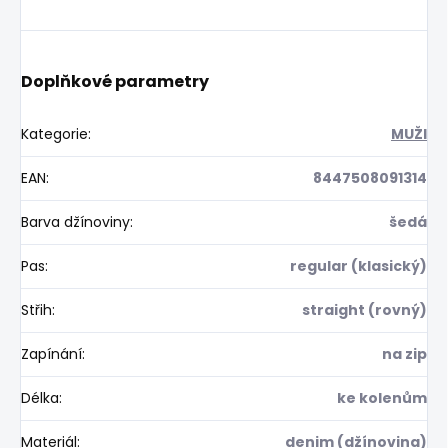
Doplňkové parametry
Kategorie
:
MUŽI
EAN
:
8447508091314
Barva džínoviny
:
šedá
Pas
:
regular (klasický)
Střih
:
straight (rovný)
Zapínání
:
na zip
Délka
:
ke kolenům
Materiál
:
denim (džínovina)