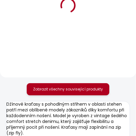
BESTSELLER
SKLADEM
SKLADEM
Pánské džíny TAPER
Pánská mikina
FIT STANLEY
MACBETH MELANGE
HOODIE
1 870 Kč
od
1 284 Kč
Zobrazit všechny související produkty
Džínové kraťasy s pohodlným střihem v oblasti stehen
patří mezi oblíbené modely zákazníků díky komfortu při
každodenním nošení. Model je vyroben z vintage šedého
comfort stretch denimu, který zajišťuje flexibilitu a
příjemný pocit při nošení. Kraťasy mají zapínání na zip
(zip fly).