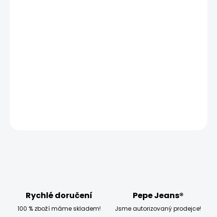
MŮŽEME DORUČIT UŽ:
ZVOLTE VARIANTU
MOŽNOSTI DORUČENÍ
−
+
Přidat do košíku
Model měří 186 cm a má na sobě velikost W32
DETAILNÍ INFORMACE
ZEPTAT SE
HLÍDAT
Rychlé doručení
Pepe Jeans®
100 % zboží máme skladem!
Jsme autorizovaný prodejce!