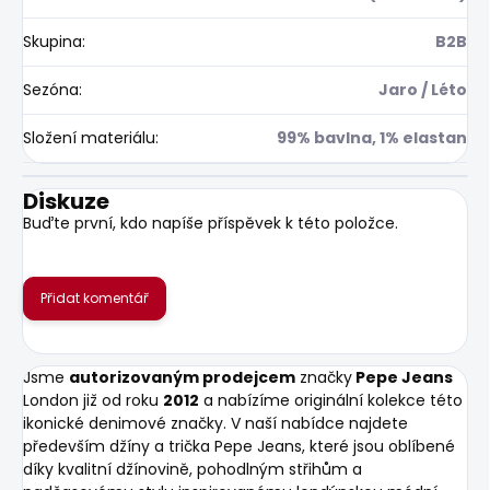
Skupina
:
B2B
Sezóna
:
Jaro / Léto
Složení materiálu
:
99% bavlna, 1% elastan
Diskuze
Buďte první, kdo napíše příspěvek k této položce.
Přidat komentář
Jsme
autorizovaným prodejcem
značky
Pepe Jeans
London již od roku
2012
a nabízíme originální kolekce této
ikonické denimové značky. V naší nabídce najdete
především džíny a trička Pepe Jeans, které jsou oblíbené
díky kvalitní džínovině, pohodlným střihům a