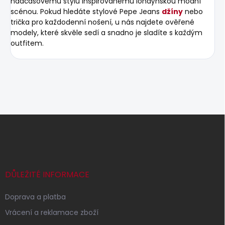
nadčasovému stylu inspirovanému londýnskou módní
scénou. Pokud hledáte stylové Pepe Jeans
džíny
nebo
trička pro každodenní nošení, u nás najdete ověřené
modely, které skvěle sedí a snadno je sladíte s každým
outfitem.
Z
á
p
a
t
í
DŮLEŽITÉ INFORMACE
Doprava a platba
Vrácení a reklamace zboží