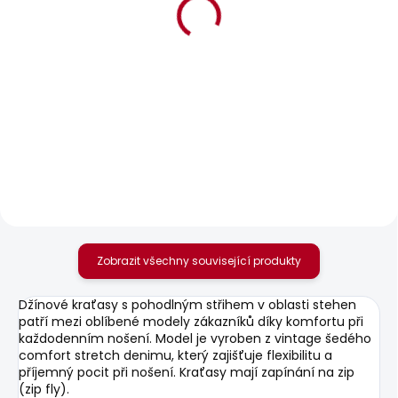
BESTSELLER
BESTSELLER
SKLADEM
SKLADEM
Pánské tričko JACKO
Pánské tričko
ORIGINAL BASIC 3N
506 Kč
548 Kč
Zobrazit všechny související produkty
Džínové kraťasy s pohodlným střihem v oblasti stehen
patří mezi oblíbené modely zákazníků díky komfortu při
každodenním nošení. Model je vyroben z vintage šedého
comfort stretch denimu, který zajišťuje flexibilitu a
příjemný pocit při nošení. Kraťasy mají zapínání na zip
(zip fly).