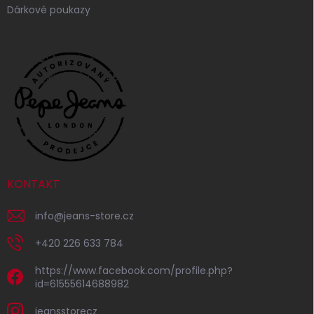
Dárkové poukazy
KONTAKT
info
@
jeans-store.cz
+420 226 633 784
https://www.facebook.com/profile.php?
id=61555614688982
jeansstorecz