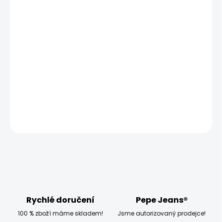
MŮŽEME DORUČIT UŽ:
ZVOLTE VARIANTU
MOŽNOSTI DORUČENÍ
−
+
Přidat do košíku
Model měří 186 cm a má na sobě velikost W32
DETAILNÍ INFORMACE
ZEPTAT SE
HLÍDAT
Rychlé doručení
Pepe Jeans®
100 % zboží máme skladem!
Jsme autorizovaný prodejce!