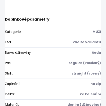
Doplňkové parametry
Kategorie
:
MUŽI
EAN
:
Zvolte variantu
Barva džínoviny
:
šedá
Pas
:
regular (klasický)
Střih
:
straight (rovný)
Zapínání
:
na zip
Délka
:
ke kolenům
Materiál
:
denim (džínovina)