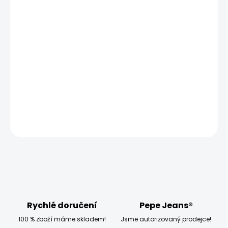
MŮŽEME DORUČIT UŽ:
ZVOLTE VARIANTU
MOŽNOSTI DORUČENÍ
−
+
Přidat do košíku
Model měří 186 cm a má na sobě velikost W32
DETAILNÍ INFORMACE
ZEPTAT SE
HLÍDAT
Rychlé doručení
Pepe Jeans®
100 % zboží máme skladem!
Jsme autorizovaný prodejce!