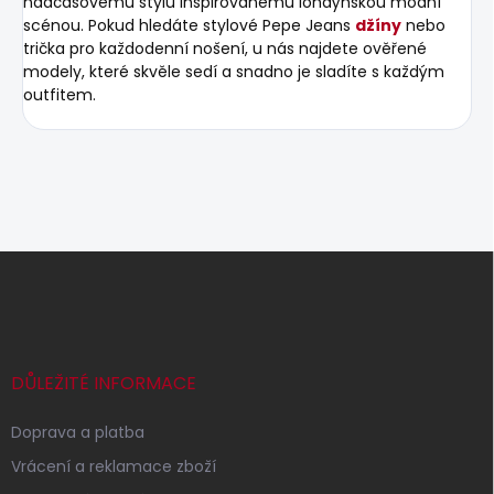
nadčasovému stylu inspirovanému londýnskou módní
scénou. Pokud hledáte stylové Pepe Jeans
džíny
nebo
trička pro každodenní nošení, u nás najdete ověřené
modely, které skvěle sedí a snadno je sladíte s každým
outfitem.
Z
á
p
a
t
í
DŮLEŽITÉ INFORMACE
Doprava a platba
Vrácení a reklamace zboží