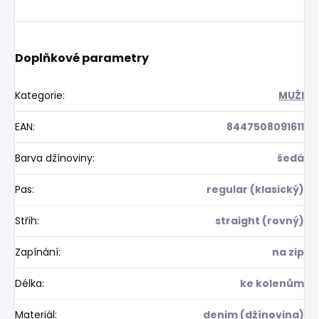
Doplňkové parametry
Kategorie
:
MUŽI
EAN
:
8447508091611
Barva džínoviny
:
šedá
Pas
:
regular (klasický)
Střih
:
straight (rovný)
Zapínání
:
na zip
Délka
:
ke kolenům
Materiál
:
denim (džínovina)