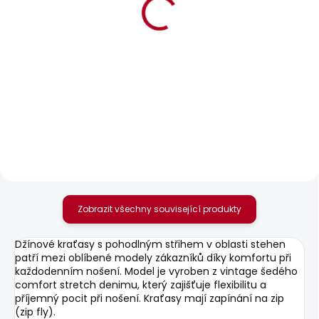
BESTSELLER
BESTSELLER
SKLADEM
SKLADEM
Pánské tričko EGGO N
Pánské tričko GIO TEE
631 Kč
610 Kč
Zobrazit všechny související produkty
Džínové kraťasy s pohodlným střihem v oblasti stehen
patří mezi oblíbené modely zákazníků díky komfortu při
každodenním nošení. Model je vyroben z vintage šedého
comfort stretch denimu, který zajišťuje flexibilitu a
příjemný pocit při nošení. Kraťasy mají zapínání na zip
(zip fly).