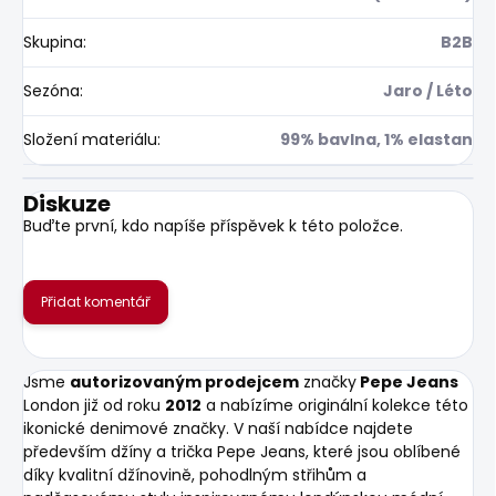
Skupina
:
B2B
Sezóna
:
Jaro / Léto
Složení materiálu
:
99% bavlna, 1% elastan
Diskuze
Buďte první, kdo napíše příspěvek k této položce.
Přidat komentář
Jsme
autorizovaným prodejcem
značky
Pepe Jeans
London již od roku
2012
a nabízíme originální kolekce této
ikonické denimové značky. V naší nabídce najdete
především džíny a trička Pepe Jeans, které jsou oblíbené
díky kvalitní džínovině, pohodlným střihům a