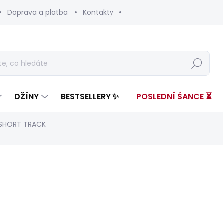
Doprava a platba
Kontakty
Hledat
DŽÍNY
BESTSELLERY ✨
POSLEDNÍ ŠANCE ⏳
 SHORT TRACK
nocení
ZNAČKA:
PEPE JEANS
od 2 599 Kč
Měrná
ZVOLTE VARIANTU
cena: