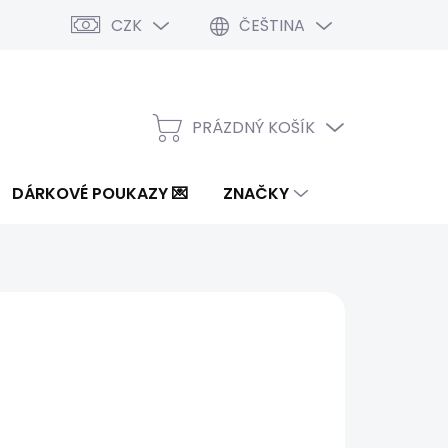
CZK
ČEŠTINA
PRÁZDNÝ KOŠÍK
NÁKUPNÍ
KOŠÍK
DÁRKOVÉ POUKAZY 💌
ZNAČKY
od
1 465 Kč