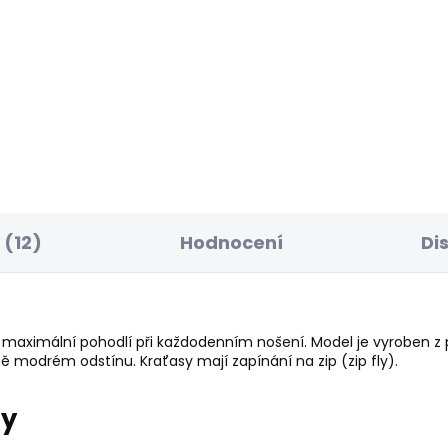
SKLADEM
S
ské kraťasy M
Pánské tričko GIO TE
GER SHORT
610 Kč
49 Kč
(12)
Hodnocení
Di
 maximální pohodlí při každodenním nošení. Model je vyroben z 
ě modrém odstínu. Kraťasy mají zapínání na zip (zip fly).
ry