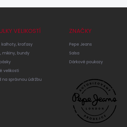
ULKY VELIKOSTÍ
ZNAČKY
 kalhoty, kraťasy
Pepe Jeans
a, mikiny, bundy
Salsa
 pásky
Dárkové poukazy
 velikosti
 na správnou údržbu