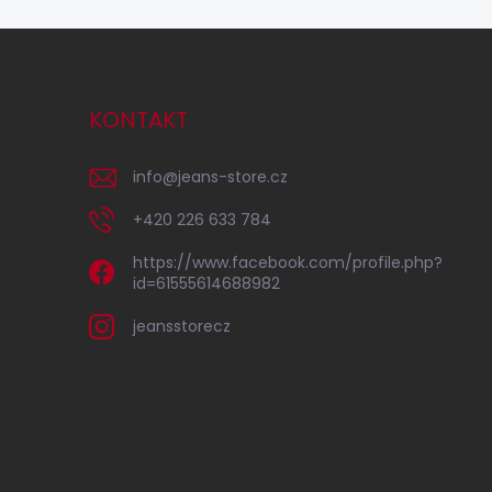
KONTAKT
info
@
jeans-store.cz
+420 226 633 784
https://www.facebook.com/profile.php?
id=61555614688982
jeansstorecz