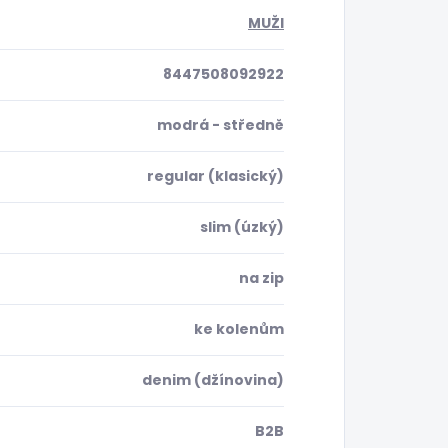
MUŽI
8447508092922
modrá - středně
regular (klasický)
slim (úzký)
na zip
ke kolenům
denim (džínovina)
B2B