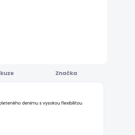
BESTSELLER
KLADEM
SKLADEM
E
Pánské džíny TAPERED
JEANS STANLEY
1 683 Kč
skuze
Značka
pleteného denimu s vysokou flexibilitou