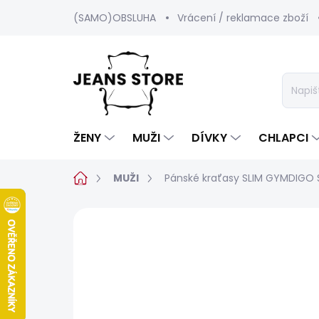
Přejít
(SAMO)OBSLUHA
Vrácení / reklamace zboží
na
obsah
ŽENY
MUŽI
DÍVKY
CHLAPCI
Domů
MUŽI
Pánské kraťasy SLIM GYMDIGO
Neohodnoceno
Podrobnosti hod
BESTSELLER
SALECODE:SRPEN:15:%