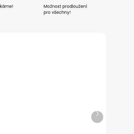
ékáme!
Možnost prodloužení
pro všechny!
Další
produkt