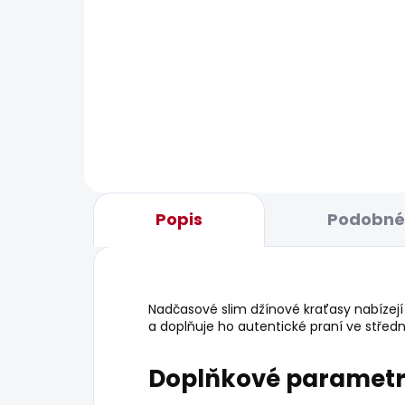
BESTSELLER
SKLADEM
Pánské tričko JACKO
Pán
JOG
631 Kč
1 2
Popis
Podobné 
Nadčasové slim džínové kraťasy nabízejí
a doplňuje ho autentické praní ve středn
Doplňkové paramet