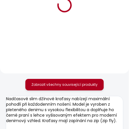
SKLADEM
SKLADEM
Pánská mikina GEO
Pánská bunda
CREW SMALL LOGO
REGULAR JACKET
856 Kč
1 291 Kč
Zobrazit všechny související produkty
Nadčasové slim džínové kraťasy nabízejí maximální
pohodlí při každodenním nošení. Model je vyroben z
pleteného denimu s vysokou flexibilitou a doplňuje ho
černé praní s lehce vyšisovaným efektem pro moderní
denimový vzhled. Kraťasy mají zapínání na zip (zip fly).