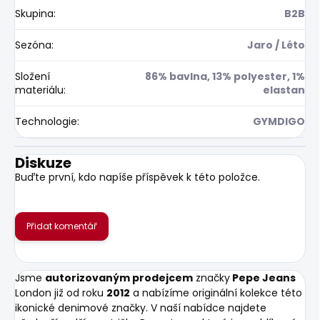
Skupina
:
B2B
Sezóna
:
Jaro / Léto
Složení
86% bavlna, 13% polyester, 1%
materiálu
:
elastan
Technologie
:
GYMDIGO
Diskuze
Buďte první, kdo napíše příspěvek k této položce.
Přidat komentář
Jsme
autorizovaným prodejcem
značky
Pepe Jeans
London již od roku
2012
a nabízíme originální kolekce této
ikonické denimové značky. V naší nabídce najdete