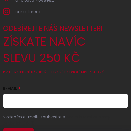
id=61555614688982
jeansstorecz
ODEBÍREJTE NÁŠ NEWSLETTER!
ZÍSKATE NAVÍC
SLEVU 250 KČ
PLATÍ PRO PRVNÍ NÁKUP PŘI CELKOVÉ HODNOTĚ MIN. 2 500 KČ
E-MAIL
Vložením e-mailu souhlasíte s
podmínkami ochrany
osobních údajů