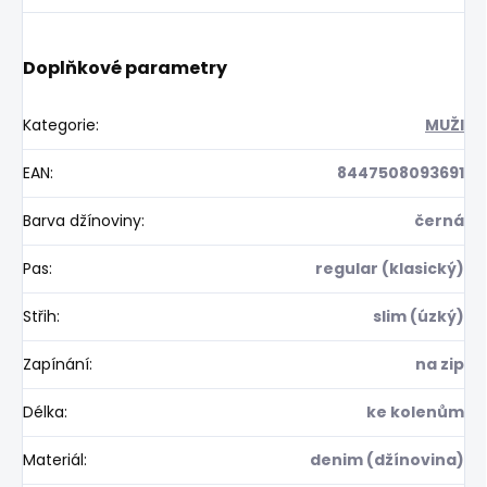
Doplňkové parametry
Kategorie
:
MUŽI
EAN
:
8447508093691
Barva džínoviny
:
černá
Pas
:
regular (klasický)
Střih
:
slim (úzký)
Zapínání
:
na zip
Délka
:
ke kolenům
Materiál
:
denim (džínovina)