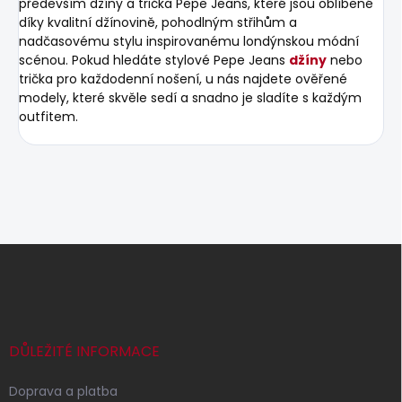
především džíny a trička Pepe Jeans, které jsou oblíbené
díky kvalitní džínovině, pohodlným střihům a
nadčasovému stylu inspirovanému londýnskou módní
scénou. Pokud hledáte stylové Pepe Jeans
džíny
nebo
trička pro každodenní nošení, u nás najdete ověřené
modely, které skvěle sedí a snadno je sladíte s každým
outfitem.
Z
á
p
a
t
í
DŮLEŽITÉ INFORMACE
Doprava a platba