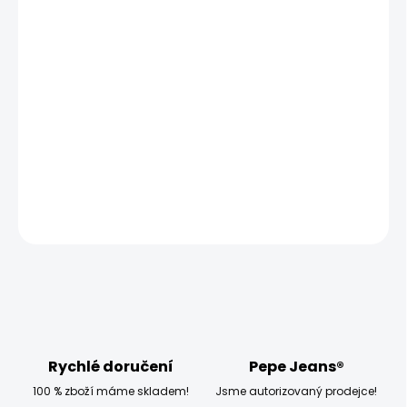
MŮŽEME DORUČIT UŽ:
ZVOLTE VARIANTU
MOŽNOSTI DORUČENÍ
−
+
Přidat do košíku
Model měří 186 cm a má na sobě velikost W32
DETAILNÍ INFORMACE
ZEPTAT SE
HLÍDAT
Rychlé doručení
Pepe Jeans®
100 % zboží máme skladem!
Jsme autorizovaný prodejce!