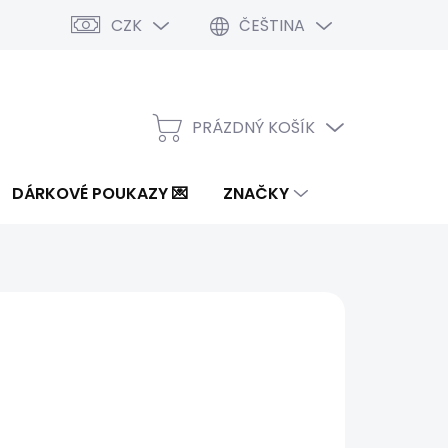
CZK
ČEŠTINA
PRÁZDNÝ KOŠÍK
NÁKUPNÍ
KOŠÍK
DÁRKOVÉ POUKAZY 💌
ZNAČKY
5 Kč