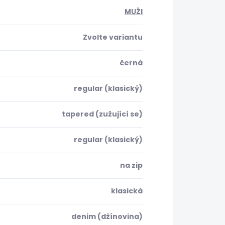
MUŽI
Zvolte variantu
černá
regular (klasický)
tapered (zužující se)
regular (klasický)
na zip
klasická
denim (džínovina)