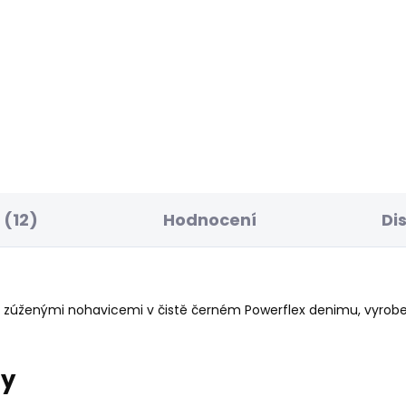
ELLER
BESTSELLER
SKLADEM
S
ské džíny TAPERED
Pánské džíny TAPER
NS STANLEY
JEANS SPIKE
50 Kč
1 950 Kč
(12)
Hodnocení
Di
a zúženými nohavicemi v čistě černém Powerflex denimu, vyrobe
ry