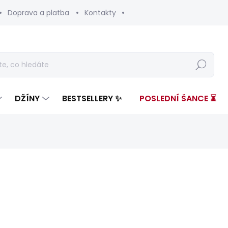
Doprava a platba
Kontakty
Hledat
DŽÍNY
BESTSELLERY ✨
POSLEDNÍ ŠANCE ⏳
nocení
ZNAČKA:
PEPE JEANS
3 599 Kč
1 30
Měrná
SKLADEM
(1 KS)
cena: