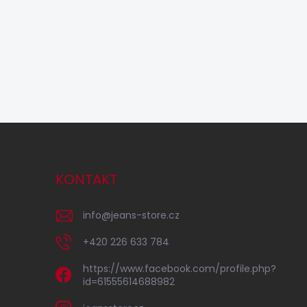
KONTAKT
info
@
jeans-store.cz
+420 226 633 784
https://www.facebook.com/profile.php?
id=61555614688982