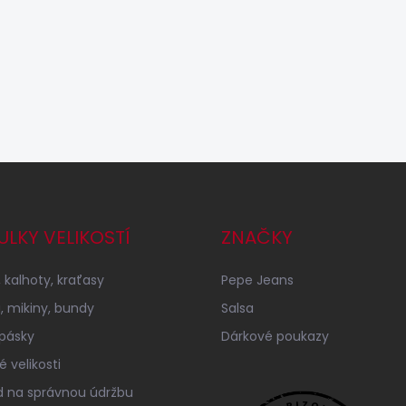
ULKY VELIKOSTÍ
ZNAČKY
 kalhoty, kraťasy
Pepe Jeans
a, mikiny, bundy
Salsa
 pásky
Dárkové poukazy
 velikosti
 na správnou údržbu