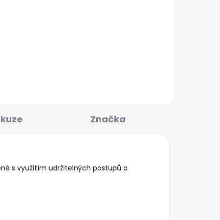
BESTSELLER
KLADEM
SKLADEM
ED
Pánské džíny TAPER FIT
STANLEY
1 870 Kč
od
skuze
Značka
né s využitím udržitelných postupů a