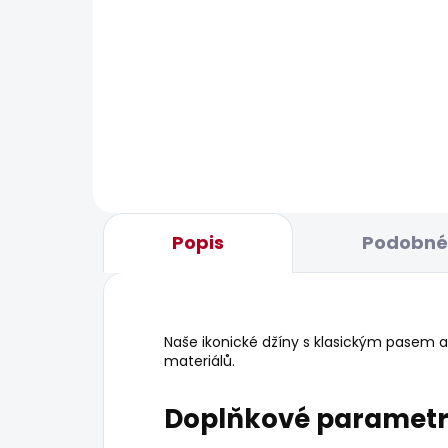
BESTSELLER
BESTS
SKLADEM
Pánské džíny STRAIGHT
Pán
JEANS CASH
JEA
1 797 Kč
1 9
Popis
Podobné 
Naše ikonické džíny s klasickým pasem 
materiálů.
Doplňkové paramet