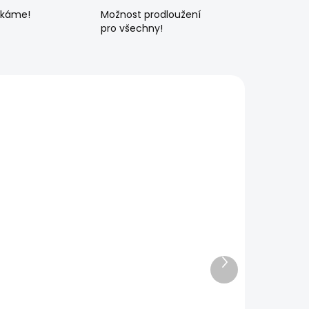
ékáme!
Možnost prodloužení
pro všechny!
Další
produkt