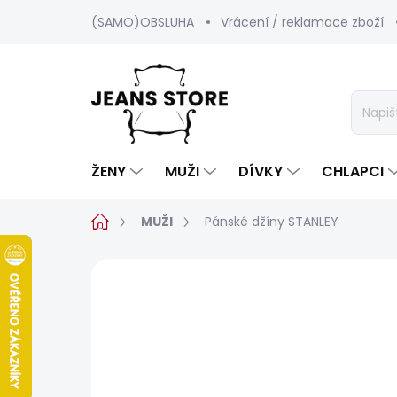
Přejít
(SAMO)OBSLUHA
Vrácení / reklamace zboží
na
obsah
ŽENY
MUŽI
DÍVKY
CHLAPCI
Domů
MUŽI
Pánské džíny STANLEY
Neohodnoceno
Podrobnosti hod
BESTSELLER
SALECODE:SRPEN:15:%