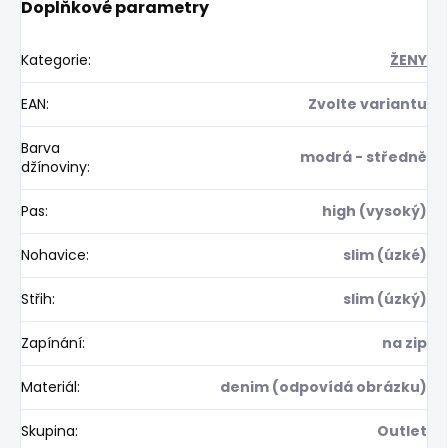
Doplňkové parametry
Kategorie
:
ŽENY
EAN
:
Zvolte variantu
Barva
modrá - středně
džínoviny
:
Pas
:
high (vysoký)
Nohavice
:
slim (úzké)
Střih
:
slim (úzký)
Zapínání
:
na zip
Materiál
:
denim (odpovídá obrázku)
Skupina
:
Outlet