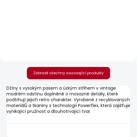
SKLADEM
SKLADEM
Dámské tričko
Dámské kraťasy
BRENDA STRIPED
FITTED SHORT MW
POPPY
440 Kč
1 378 Kč
Zobrazit všechny související produkty
Džíny s vysokým pasem a úzkým střihem v vintage
modrém odstínu doplněné o mosazné detaily, které
podtrhují jejich retro charakter. Vyrobené z recyklovaných
materiálů a tkaniny s technologií Powerflex, která zajišťuje
vynikající pružnost a dlouhotrvající tvar.