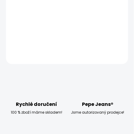
−
+
Přidat do košíku
Modelka měří 173 cm, váží 54 kg a má na sobě velikost
W27 L30
DETAILNÍ INFORMACE
ZEPTAT SE
HLÍDAT
Rychlé doručení
Pepe Jeans®
100 % zboží máme skladem!
Jsme autorizovaný prodejce!