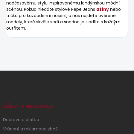
nadčasovému stylu inspirovanému londýnskou módní
scénou. Pokud hledáte stylové Pepe Jeans
džíny
nebo
trička pro každodenní nošení, u nás najdete ověřené
modely, které skvěle sedí a snadno je sladíte s každým
outfitem.
Z
á
p
a
t
í
DŮLEŽITÉ INFORMACE
Doprava a platba
Vrácení a reklamace zboží