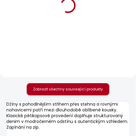
BESTSELLER
BESTSELLER
SKLADEM
SKLADEM
Pánské džíny
Pánské džíny
TAPERED JEANS
TAPERED JEANS
STANLEY
STANLEY
1 950 Kč
1 683 Kč
Zobrazit všechny související produkty
Džíny s pohodlnějším střihem přes stehna a rovnými
nohavicemi patří mezi dlouhodobě oblíbené kousky.
Klasické pětikapsové provedení doplňuje strukturovaný
denim v modročerném odstínu s autentickým vzhledem.
Zapínání na zip.