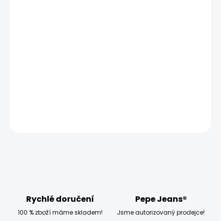
MŮŽEME DORUČIT UŽ:
ZVOLTE VARIANTU
MOŽNOSTI DORUČENÍ
−
+
Přidat do košíku
Model měří 186 cm a má na sobě velikost W32 L34
DETAILNÍ INFORMACE
ZEPTAT SE
HLÍDAT
Rychlé doručení
Pepe Jeans®
100 % zboží máme skladem!
Jsme autorizovaný prodejce!