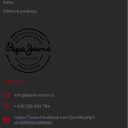
Salsa
Dárkové poukazy
KONTAKT
info
@
jeans-store.cz
+420 226 633 784
https://www.facebook.com/profile.php?
id=61555614688982