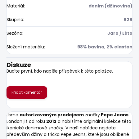
Materiál
:
denim (džínovina)
Skupina
:
B2B
Sezóna
:
Jaro / Léto
Složení materiálu
:
98% bavlna, 2% elastan
Diskuze
Buďte první, kdo napíše příspěvek k této položce.
Přidat komentář
Jsme
autorizovaným prodejcem
značky
Pepe Jeans
London již od roku
2012
a nabízíme originální kolekce této
ikonické denimové značky. V naší nabídce najdete
především džíny a trička Pepe Jeans, které jsou oblíbené