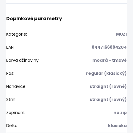
Doplňkové parametry
Kategorie
:
MUŽI
EAN
:
8447166884204
Barva džínoviny
:
modrá - tmavě
Pas
:
regular (klasický)
Nohavice
:
straight (rovné)
Střih
:
straight (rovný)
Zapínání
:
na zip
Délka
:
klasická