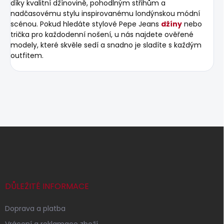
díky kvalitní džínovině, pohodlným střihům a
nadčasovému stylu inspirovanému londýnskou módní
scénou. Pokud hledáte stylové Pepe Jeans
džíny
nebo
trička pro každodenní nošení, u nás najdete ověřené
modely, které skvěle sedí a snadno je sladíte s každým
outfitem.
Z
á
p
a
t
í
DŮLEŽITÉ INFORMACE
Doprava a platba
Vrácení a reklamace zboží