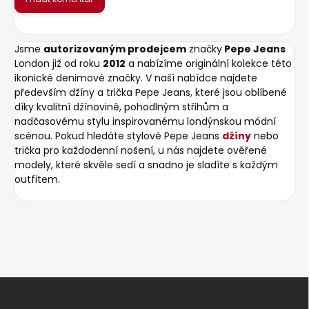
Jsme
autorizovaným prodejcem
značky
Pepe Jeans
London již od roku
2012
a nabízíme originální kolekce této
ikonické denimové značky. V naší nabídce najdete
především džíny a trička Pepe Jeans, které jsou oblíbené
díky kvalitní džínovině, pohodlným střihům a
nadčasovému stylu inspirovanému londýnskou módní
scénou. Pokud hledáte stylové Pepe Jeans
džíny
nebo
trička pro každodenní nošení, u nás najdete ověřené
modely, které skvěle sedí a snadno je sladíte s každým
outfitem.
Z
á