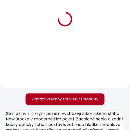
SKLADEM
SKLADEM
Dámské kraťasy
Dámská taška DENIM
REGULAR SHORT HW
TOTE BAG
MARY DESTROY
920 Kč
1 099 Kč
Zobrazit všechny související produkty
Slim džíny s nízkým pasem vycházejí z ikonického střihu
New Brooke v modernějším pojetí. Zaoblené sedlo a zadní
kapsy opticky lichotí postavě, zatímco hladká modalová
směs v kvalitě Powerflex se pohodlně přizpůsobí. Jemný