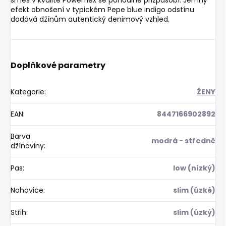
efekt obnošení v typickém Pepe blue indigo odstínu
dodává džínům autentický denimový vzhled.
Doplňkové parametry
Kategorie
:
ŽENY
EAN
:
8447166902892
Barva
modrá - středně
džínoviny
:
Pas
:
low (nízký)
Nohavice
:
slim (úzké)
Střih
:
slim (úzký)