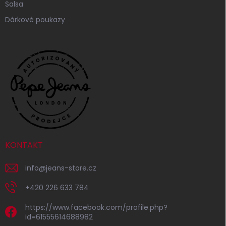
Salsa
Dárkové poukazy
KONTAKT
info
@
jeans-store.cz
+420 226 633 784
https://www.facebook.com/profile.php?
id=61555614688982