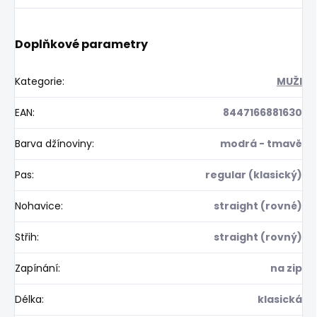
Doplňkové parametry
Kategorie
:
MUŽI
EAN
:
8447166881630
Barva džínoviny
:
modrá - tmavě
Pas
:
regular (klasický)
Nohavice
:
straight (rovné)
Střih
:
straight (rovný)
Zapínání
:
na zip
Délka
:
klasická