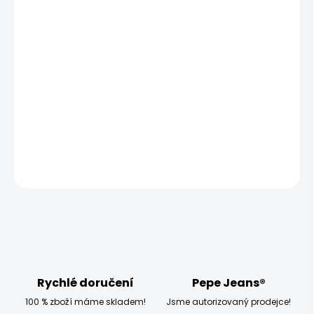
MŮŽEME DORUČIT UŽ:
ZVOLTE VARIANTU
MOŽNOSTI DORUČENÍ
−
+
Přidat do košíku
Model měří 186 cm a má na sobě velikost W32 L34
DETAILNÍ INFORMACE
ZEPTAT SE
HLÍDAT
Rychlé doručení
Pepe Jeans®
100 % zboží máme skladem!
Jsme autorizovaný prodejce!