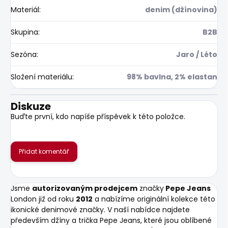
Materiál
:
denim (džínovina)
Skupina
:
B2B
Sezóna
:
Jaro / Léto
Složení materiálu
:
98% bavlna, 2% elastan
Diskuze
Buďte první, kdo napíše příspěvek k této položce.
Přidat komentář
Jsme
autorizovaným prodejcem
značky
Pepe Jeans
London již od roku
2012
a nabízíme originální kolekce této
ikonické denimové značky. V naší nabídce najdete
především džíny a trička Pepe Jeans, které jsou oblíbené