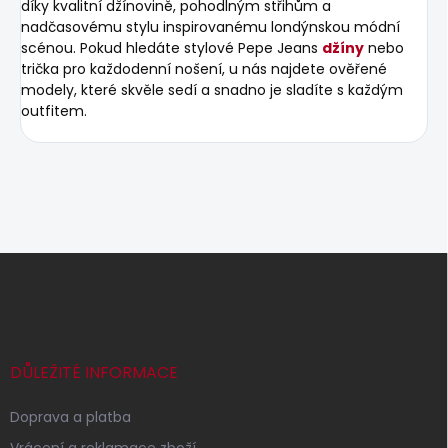
díky kvalitní džínovině, pohodlným střihům a
nadčasovému stylu inspirovanému londýnskou módní
scénou. Pokud hledáte stylové Pepe Jeans
džíny
nebo
trička pro každodenní nošení, u nás najdete ověřené
modely, které skvěle sedí a snadno je sladíte s každým
outfitem.
Z
á
p
a
t
í
DŮLEŽITÉ INFORMACE
Doprava a platba
Vrácení a reklamace zboží