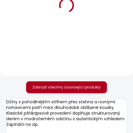
BESTSELLER
SKLADEM
SKLADEM
Pánské tričko SMALL
Pánské tričko JACKO
FLAG
631 Kč
506 Kč
Zobrazit všechny související produkty
Džíny s pohodlnějším střihem přes stehna a rovnými
nohavicemi patří mezi dlouhodobě oblíbené kousky.
Klasické pětikapsové provedení doplňuje strukturovaný
denim v modročerném odstínu s autentickým vzhledem.
Zapínání na zip.