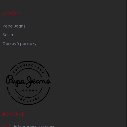
ZNAČKY
Pepe Jeans
Salsa
Dárkové poukazy
KONTAKT
info
@
jeans-store.cz