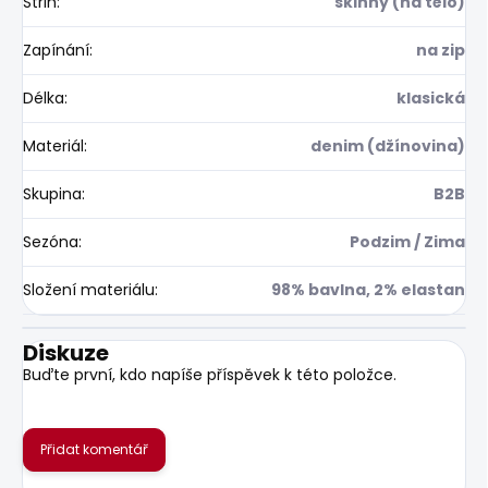
Střih
:
skinny (na tělo)
Zapínání
:
na zip
Délka
:
klasická
Materiál
:
denim (džínovina)
Skupina
:
B2B
Sezóna
:
Podzim / Zima
Složení materiálu
:
98% bavlna, 2% elastan
Diskuze
Buďte první, kdo napíše příspěvek k této položce.
Přidat komentář