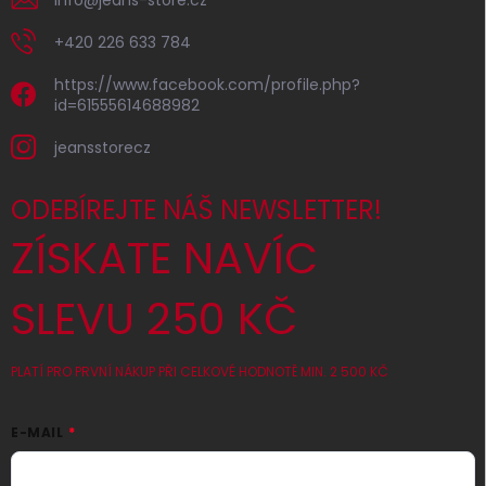
+420 226 633 784
https://www.facebook.com/profile.php?
id=61555614688982
jeansstorecz
ODEBÍREJTE NÁŠ NEWSLETTER!
ZÍSKATE NAVÍC
SLEVU 250 KČ
PLATÍ PRO PRVNÍ NÁKUP PŘI CELKOVÉ HODNOTĚ MIN. 2 500 KČ
E-MAIL