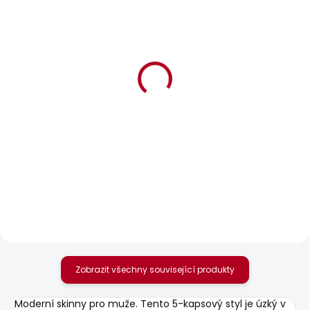
BESTSELLER
SKLADEM
SKLADEM
Pánské tričko
Pánské džíny
SUNDAY TEE
STRAIGHT JEANS
CASH
610 Kč
1 937 Kč
Zobrazit všechny související produkty
Moderní skinny pro muže. Tento 5-kapsový styl je úzký v