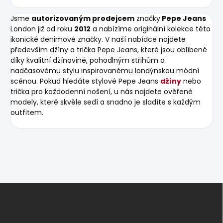
Jsme
autorizovaným prodejcem
značky
Pepe Jeans
London již od roku
2012
a nabízíme originální kolekce této
ikonické denimové značky. V naší nabídce najdete
především džíny a trička Pepe Jeans, které jsou oblíbené
díky kvalitní džínovině, pohodlným střihům a
nadčasovému stylu inspirovanému londýnskou módní
scénou. Pokud hledáte stylové Pepe Jeans
džíny
nebo
trička pro každodenní nošení, u nás najdete ověřené
modely, které skvěle sedí a snadno je sladíte s každým
outfitem.
Z
á
p
a