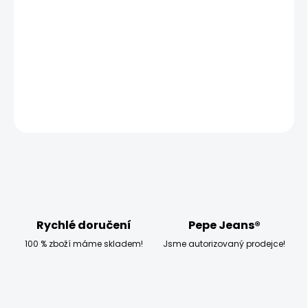
−
+
Přidat do košíku
Modelka měří 173 cm a má na sobě velikost S
DETAILNÍ INFORMACE
ZEPTAT SE
HLÍDAT
Rychlé doručení
Pepe Jeans®
100 % zboží máme skladem!
Jsme autorizovaný prodejce!