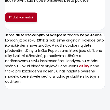
Buďte první, kdo napíše příspěvek k této položce.
Přidat komentář
Jsme
autorizovaným prodejcem
značky
Pepe Jeans
London již od roku
2012
a nabízíme originální kolekce této
ikonické denimové značky. V naší nabídce najdete
především džíny a trička Pepe Jeans, které jsou oblíbené
díky kvalitní džínovině, pohodlným střihům a
nadčasovému stylu inspirovanému londýnskou módní
scénou. Pokud hledáte stylové Pepe Jeans
džíny
nebo
trička pro každodenní nošení, u nás najdete ověřené
modely, které skvěle sedí a snadno je sladíte s každým
outfitem.