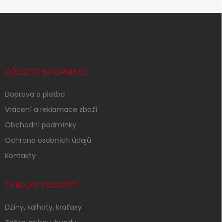
Z
á
p
a
t
í
DŮLEŽITÉ INFORMACE
Doprava a platba
Vrácení a reklamace zboží
Obchodní podmínky
Ochrana osobních údajů
Kontakty
TABULKY VELIKOSTÍ
Džíny, kalhoty, kraťasy