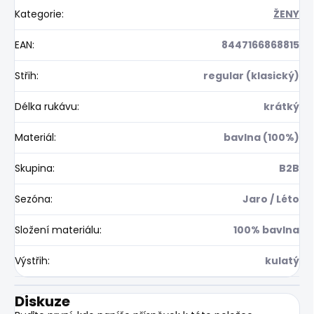
Kategorie
:
ŽENY
EAN
:
8447166868815
Střih
:
regular (klasický)
Délka rukávu
:
krátký
Materiál
:
bavlna (100%)
Skupina
:
B2B
Sezóna
:
Jaro / Léto
Složení materiálu
:
100% bavlna
Výstřih
:
kulatý
Diskuze