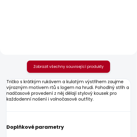
SKLADEM
SKLADEM
Dámské džíny VENUS
Dámské džíny SLIM
JEANS LW VENUS
2 156 Kč
1 950 Kč
od
Zobrazit všechny související produkty
Tričko s krátkým rukávem a kulatým výstřihem zaujme
výrazným motivem rtů s logem na hrudi. Pohodlný střih a
nadčasové provedení z něj dělají stylový kousek pro
každodenní nošení i volnočasové outfity.
Doplňkové parametry