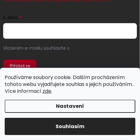
PLATÍ PRO PRVNÍ NÁKUP PŘI CELKOVÉ HODNOTĚ MIN. 2 500 KČ
E-MAIL
Vložením e-mailu souhlasíte s
podmínkami ochrany
osobních údajů
Přihlásit se
Používáme soubory cookie. Dalším procházením
tohoto webu vyjadřujete souhlas s jejich používáním..
Více informací
zde
.
Nastavení
Copyright 2026
Jeans Store
. Všechna práva vyhrazena.
Souhlasím
Vytvořil Shoptet