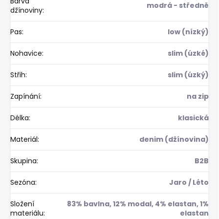
Barva
modrá - středně
džínoviny
:
Pas
:
low (nízký)
Nohavice
:
slim (úzké)
Střih
:
slim (úzký)
Zapínání
:
na zip
Délka
:
klasická
Materiál
:
denim (džínovina)
Skupina
:
B2B
Sezóna
:
Jaro / Léto
Složení
83% bavlna, 12% modal, 4% elastan, 1%
materiálu
:
elastan