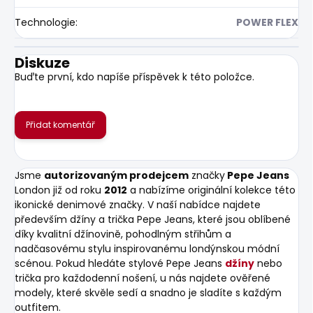
Technologie
:
POWER FLEX
Diskuze
Buďte první, kdo napíše příspěvek k této položce.
Přidat komentář
Jsme
autorizovaným prodejcem
značky
Pepe Jeans
London již od roku
2012
a nabízíme originální kolekce této
ikonické denimové značky. V naší nabídce najdete
především džíny a trička Pepe Jeans, které jsou oblíbené
díky kvalitní džínovině, pohodlným střihům a
nadčasovému stylu inspirovanému londýnskou módní
scénou. Pokud hledáte stylové Pepe Jeans
džíny
nebo
trička pro každodenní nošení, u nás najdete ověřené
modely, které skvěle sedí a snadno je sladíte s každým
outfitem.