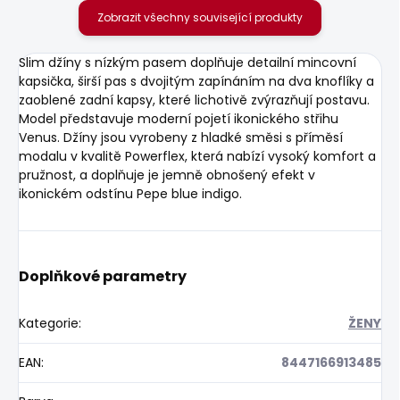
Zobrazit všechny související produkty
Slim džíny s nízkým pasem doplňuje detailní mincovní
kapsička, širší pas s dvojitým zapínáním na dva knoflíky a
zaoblené zadní kapsy, které lichotivě zvýrazňují postavu.
Model představuje moderní pojetí ikonického střihu
Venus. Džíny jsou vyrobeny z hladké směsi s příměsí
modalu v kvalitě Powerflex, která nabízí vysoký komfort a
pružnost, a doplňuje je jemně obnošený efekt v
ikonickém odstínu Pepe blue indigo.
Doplňkové parametry
Kategorie
:
ŽENY
EAN
:
8447166913485