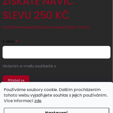
ZÍSKATE NAVÍC
SLEVU 250 KČ
PLATÍ PRO PRVNÍ NÁKUP PŘI CELKOVÉ HODNOTĚ MIN. 2 500 KČ
E-MAIL
Vložením e-mailu souhlasíte s
podmínkami ochrany
osobních údajů
Přihlásit se
Používáme soubory cookie. Dalším procházením
tohoto webu vyjadřujete souhlas s jejich používáním..
Více informací
zde
.
Nastavení