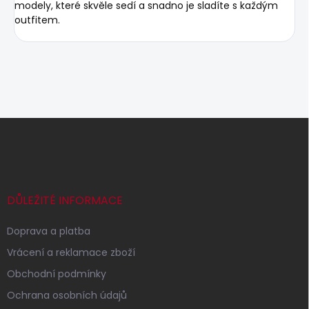
modely, které skvěle sedí a snadno je sladíte s každým
outfitem.
Z
á
p
a
t
í
DŮLEŽITÉ INFORMACE
Doprava a platba
Vrácení a reklamace zboží
Obchodní podmínky
Ochrana osobních údajů