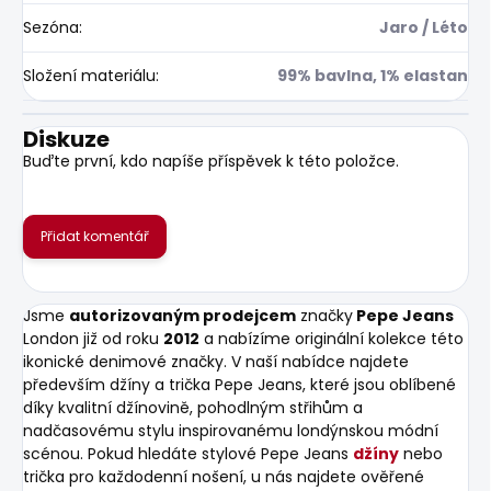
Sezóna
:
Jaro / Léto
Složení materiálu
:
99% bavlna, 1% elastan
Diskuze
Buďte první, kdo napíše příspěvek k této položce.
Přidat komentář
Jsme
autorizovaným prodejcem
značky
Pepe Jeans
London již od roku
2012
a nabízíme originální kolekce této
ikonické denimové značky. V naší nabídce najdete
především džíny a trička Pepe Jeans, které jsou oblíbené
díky kvalitní džínovině, pohodlným střihům a
nadčasovému stylu inspirovanému londýnskou módní
scénou. Pokud hledáte stylové Pepe Jeans
džíny
nebo
trička pro každodenní nošení, u nás najdete ověřené