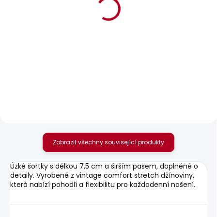
SKLADEM
SKLADEM
Dámské kraťasy
Dámské tričko
REGULAR SHORT HW
BLOOMA
MARY DESTROY
440 Kč
1 099 Kč
Zobrazit všechny související produkty
Úzké šortky s délkou 7,5 cm a širším pasem, doplněné o
detaily. Vyrobené z vintage comfort stretch džínoviny,
která nabízí pohodlí a flexibilitu pro každodenní nošení.