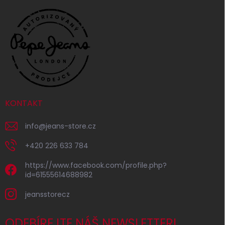
KONTAKT
info
@
jeans-store.cz
+420 226 633 784
https://www.facebook.com/profile.php?
id=61555614688982
jeansstorecz
ODEBÍREJTE NÁŠ NEWSLETTER!