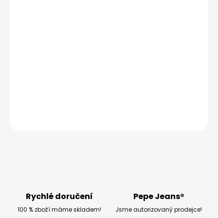
MŮŽEME DORUČIT UŽ:
ZVOLTE VARIANTU
MOŽNOSTI DORUČENÍ
−
+
Přidat do košíku
Modelka měří 173 cm a má na sobě velikost W27
DETAILNÍ INFORMACE
ZEPTAT SE
HLÍDAT
Rychlé doručení
Pepe Jeans®
100 % zboží máme skladem!
Jsme autorizovaný prodejce!