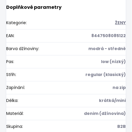
Doplňkové parametry
Kategorie
:
ŽENY
EAN
:
8447508085122
Barva džínoviny
:
modrá - středně
Pas
:
low (nízký)
Střih
:
regular (klasický)
Zapínání
:
na zip
Délka
:
krátká/mini
Materiál
:
denim (džínovina)
Skupina
:
B2B