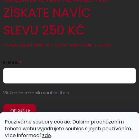
ZÍSKATE NAVÍC
SLEVU 250 KČ
PLATÍ PRO PRVNÍ NÁKUP PŘI CELKOVÉ HODNOTĚ MIN. 2 500 KČ
E-MAIL
Vložením e-mailu souhlasíte s
podmínkami ochrany
osobních údajů
Přihlásit se
Používáme soubory cookie. Dalším procházením
tohoto webu vyjadřujete souhlas s jejich používáním..
Více informací
zde
.