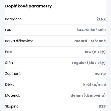
Doplňkové parametry
Kategorie
:
ŽENY
EAN
:
8447508085160
Barva džínoviny
:
modrá - středně
Pas
:
low (nízký)
Střih
:
regular (klasický)
Zapínání
:
na zip
Délka
:
krátká/mini
Materiál
:
denim (džínovina)
Skupina
:
B2B