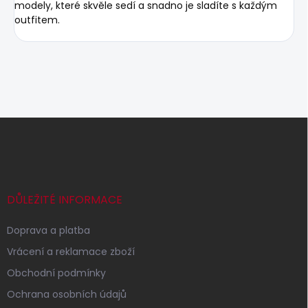
modely, které skvěle sedí a snadno je sladíte s každým
outfitem.
Z
á
p
a
t
í
DŮLEŽITÉ INFORMACE
Doprava a platba
Vrácení a reklamace zboží
Obchodní podmínky
Ochrana osobních údajů