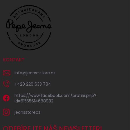
KONTAKT
info
@
jeans-store.cz
+420 226 633 784
https://www.facebook.com/profile.php?
id=61555614688982
jeansstorecz
ODEBÍREJTE NÁŠ NEWSLETTER!