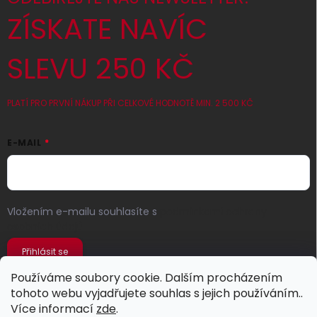
ZÍSKATE NAVÍC
SLEVU 250 KČ
PLATÍ PRO PRVNÍ NÁKUP PŘI CELKOVÉ HODNOTĚ MIN. 2 500 KČ
E-MAIL
Vložením e-mailu souhlasíte s
podmínkami ochrany
osobních údajů
Přihlásit se
Používáme soubory cookie. Dalším procházením
tohoto webu vyjadřujete souhlas s jejich používáním..
Více informací
zde
.