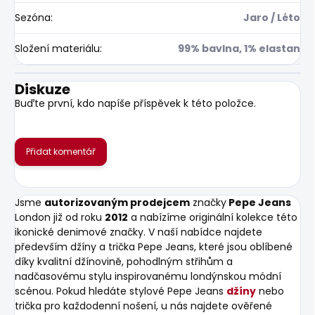
Sezóna
:
Jaro / Léto
Složení materiálu
:
99% bavlna, 1% elastan
Diskuze
Buďte první, kdo napíše příspěvek k této položce.
Přidat komentář
Jsme
autorizovaným prodejcem
značky
Pepe Jeans
London již od roku
2012
a nabízíme originální kolekce této
ikonické denimové značky. V naší nabídce najdete
především džíny a trička Pepe Jeans, které jsou oblíbené
díky kvalitní džínovině, pohodlným střihům a
nadčasovému stylu inspirovanému londýnskou módní
scénou. Pokud hledáte stylové Pepe Jeans
džíny
nebo
trička pro každodenní nošení, u nás najdete ověřené