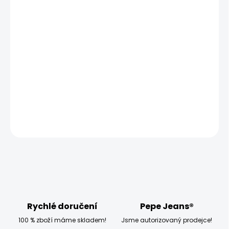
MŮŽEME DORUČIT UŽ:
ZVOLTE VARIANTU
MOŽNOSTI DORUČENÍ
−
+
Přidat do košíku
Modelka měří 173 cm a má na sobě velikost W27
DETAILNÍ INFORMACE
ZEPTAT SE
HLÍDAT
Rychlé doručení
Pepe Jeans®
100 % zboží máme skladem!
Jsme autorizovaný prodejce!