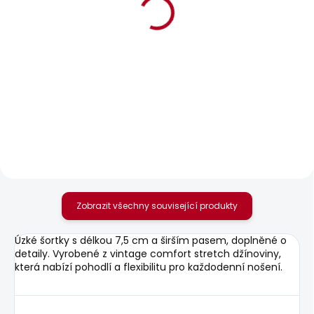
POSLEDNÍ ŠANCE
BESTSELLER
SKLADEM
SKLADEM
Dámské džíny SLIM
Dámské džíny SLIM
JEANS LW
JEANS MW ICONIC
GEN
595 Kč
1 950 Kč
Zobrazit všechny související produkty
Úzké šortky s délkou 7,5 cm a širším pasem, doplněné o
detaily. Vyrobené z vintage comfort stretch džínoviny,
která nabízí pohodlí a flexibilitu pro každodenní nošení.