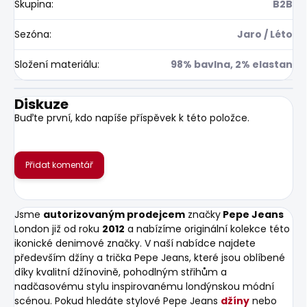
Skupina
:
B2B
Sezóna
:
Jaro / Léto
Složení materiálu
:
98% bavlna, 2% elastan
Diskuze
Buďte první, kdo napíše příspěvek k této položce.
Přidat komentář
Jsme
autorizovaným prodejcem
značky
Pepe Jeans
London již od roku
2012
a nabízíme originální kolekce této
ikonické denimové značky. V naší nabídce najdete
především džíny a trička Pepe Jeans, které jsou oblíbené
díky kvalitní džínovině, pohodlným střihům a
nadčasovému stylu inspirovanému londýnskou módní
scénou. Pokud hledáte stylové Pepe Jeans
džíny
nebo