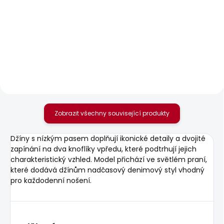
SKLADEM
SKLADEM
Dámské kraťasy
Dámské džíny SLIM
FITTED SHORT MW
JEANS LW VENUS
POPPY
1 875 Kč
1 378 Kč
Zobrazit všechny související produkty
Džíny s nízkým pasem doplňují ikonické detaily a dvojité
zapínání na dva knoflíky vpředu, které podtrhují jejich
charakteristický vzhled. Model přichází ve světlém praní,
které dodává džínům nadčasový denimový styl vhodný
pro každodenní nošení.