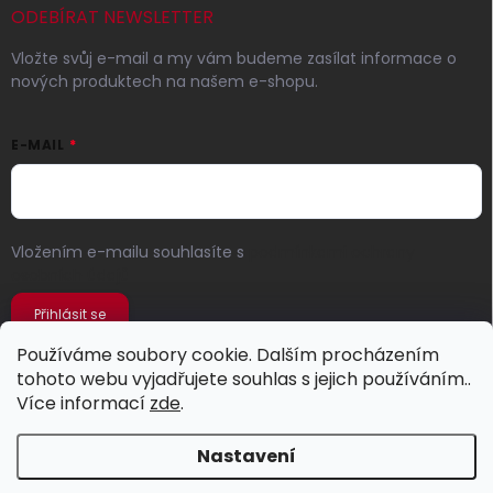
ODEBÍRAT NEWSLETTER
Vložte svůj e-mail a my vám budeme zasílat informace o
nových produktech na našem e-shopu.
E-MAIL
Vložením e-mailu souhlasíte s
podmínkami ochrany
osobních údajů
Přihlásit se
Používáme soubory cookie. Dalším procházením
tohoto webu vyjadřujete souhlas s jejich používáním..
Více informací
zde
.
Nastavení