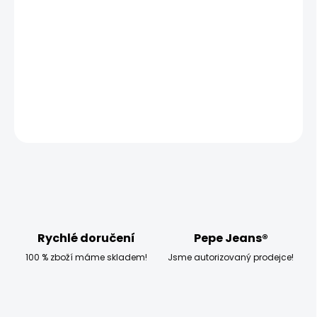
−
+
Přidat do košíku
Modelka měří 173 cm a má na sobě velikost W27 L32
DETAILNÍ INFORMACE
ZEPTAT SE
HLÍDAT
Rychlé doručení
Pepe Jeans®
100 % zboží máme skladem!
Jsme autorizovaný prodejce!