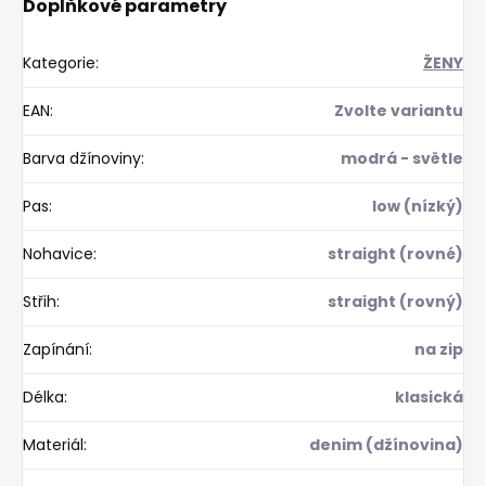
Doplňkové parametry
Kategorie
:
ŽENY
EAN
:
Zvolte variantu
Barva džínoviny
:
modrá - světle
Pas
:
low (nízký)
Nohavice
:
straight (rovné)
Střih
:
straight (rovný)
Zapínání
:
na zip
Délka
:
klasická
Materiál
:
denim (džínovina)