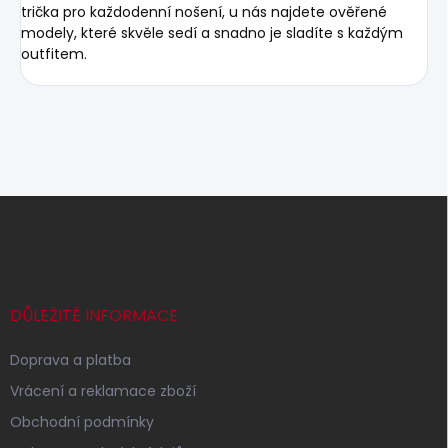
trička pro každodenní nošení, u nás najdete ověřené
modely, které skvěle sedí a snadno je sladíte s každým
outfitem.
Z
á
p
a
t
í
DŮLEŽITÉ INFORMACE
Doprava a platba
Vrácení a reklamace zboží
Obchodní podmínky