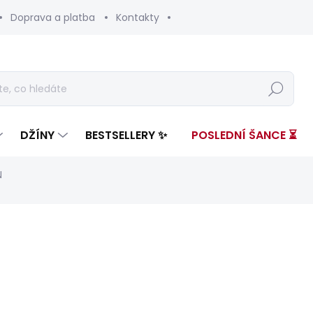
Doprava a platba
Kontakty
Hledat
DŽÍNY
BESTSELLERY ✨
POSLEDNÍ ŠANCE ⏳
N
ení
ZNAČKA:
PEPE JEANS
999 Kč
548 K
Měrná
ZVOLTE VARIANTU
cena: