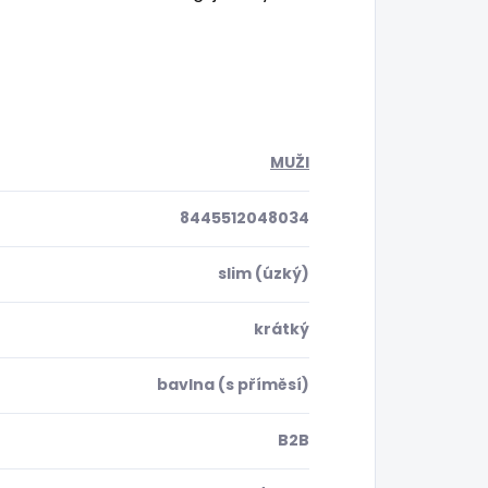
MUŽI
8445512048034
slim (úzký)
krátký
bavlna (s příměsí)
B2B