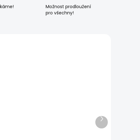
ékáme!
Možnost prodloužení
pro všechny!
Další
produkt