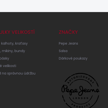
ULKY VELIKOSTÍ
ZNAČKY
 kalhoty, kraťasy
Pepe Jeans
a, mikiny, bundy
Salsa
 pásky
Dárkové poukazy
 velikosti
 na správnou údržbu