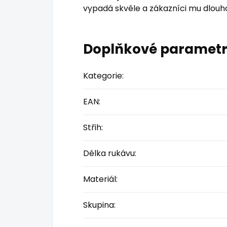
vypadá skvěle a zákazníci mu dlouho
Doplňkové paramet
Kategorie
:
EAN
:
Střih
:
Délka rukávu
:
Materiál
:
Skupina
: