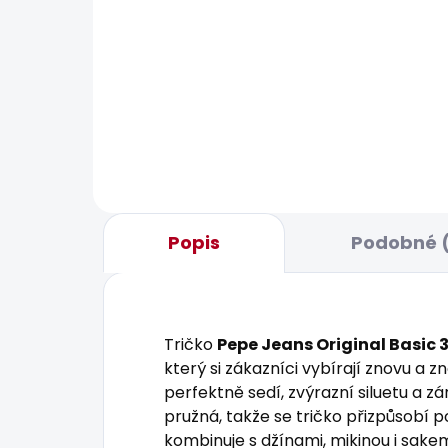
BESTSELLER
BESTS
SKLADEM
Pánské tričko JACKO
Pán
JEA
631 Kč
1 93
Popis
Podobné (
Tričko
Pepe Jeans Original Basic 
který si zákazníci vybírají znovu a 
perfektně sedí, zvýrazní siluetu a
pružná, takže se tričko přizpůsobí
kombinuje s džínami, mikinou i sakem