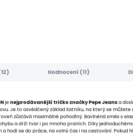
ELLER
BESTSELLER
SKLADEM
S
ské džíny STRAIGHT
Pánské džíny SLIM
NS CASH
GYMDIGO JEANS TRA
7 Kč
1 937 Kč
12)
Hodnocení (11)
D
3N
je
nejprodávanější tričko značky Pepe Jeans
a dos
znovu. Je to osvědčený základ šatníku, na který se můžete s
 zároveň zůstává maximálně pohodlný. Bavlněná směs s el
 pohybu a drží tvar i po mnoha praních. Díky jednoduch
 a hodí se do práce, na volný čas i na cestování. Pokud hl