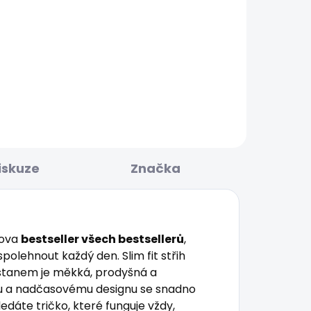
BESTSELLER
KLADEM
SKLADEM
Pánské džíny SKINNY
CK
JEANS FINSBURY
1 683 Kč
iskuze
Značka
lova
bestseller všech bestsellerů
,
polehnout každý den. Slim fit střih
astanem je měkká, prodyšná a
ému a nadčasovému designu se snadno
edáte tričko, které funguje vždy,