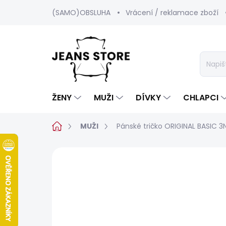
Přejít
(SAMO)OBSLUHA
Vrácení / reklamace zboží
na
obsah
ŽENY
MUŽI
DÍVKY
CHLAPCI
Domů
MUŽI
Pánské tričko ORIGINAL BASIC 3
11 hodnocení
Podrobnosti hodnoc
BESTSELLER
SALECODE:SRPEN:15:%