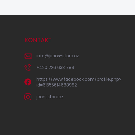
KONTAKT
info
@
jeans-store.cz
+420 226 633 784
https://www.facebook.com/profile.php?
id=61555614688982
jeansstorecz