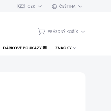
CZK
ČEŠTINA
PRÁZDNÝ KOŠÍK
NÁKUPNÍ
KOŠÍK
DÁRKOVÉ POUKAZY 💌
ZNAČKY
č