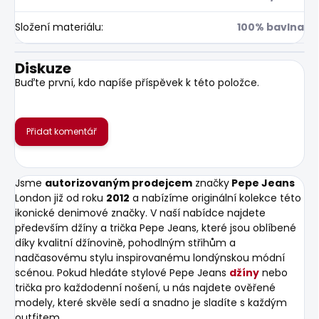
Složení materiálu
:
100% bavlna
Diskuze
Buďte první, kdo napíše příspěvek k této položce.
Přidat komentář
Jsme
autorizovaným prodejcem
značky
Pepe Jeans
London již od roku
2012
a nabízíme originální kolekce této
ikonické denimové značky. V naší nabídce najdete
především džíny a trička Pepe Jeans, které jsou oblíbené
díky kvalitní džínovině, pohodlným střihům a
nadčasovému stylu inspirovanému londýnskou módní
scénou. Pokud hledáte stylové Pepe Jeans
džíny
nebo
trička pro každodenní nošení, u nás najdete ověřené
modely, které skvěle sedí a snadno je sladíte s každým
outfitem.