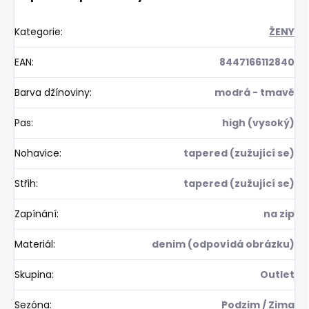
Kategorie
:
ŽENY
EAN
:
8447166112840
Barva džínoviny
:
modrá - tmavě
Pas
:
high (vysoký)
Nohavice
:
tapered (zužující se)
Střih
:
tapered (zužující se)
Zapínání
:
na zip
Materiál
:
denim (odpovídá obrázku)
Skupina
:
Outlet
Sezóna
:
Podzim / Zima