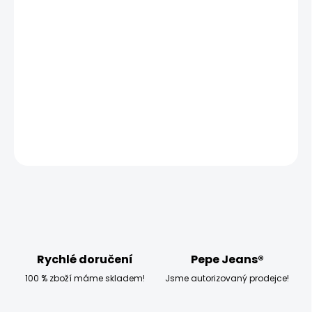
MŮŽEME DORUČIT UŽ:
ZVOLTE VARIANTU
MOŽNOSTI DORUČENÍ
−
+
Přidat do košíku
DETAILNÍ INFORMACE
ZEPTAT SE
HLÍDAT
Rychlé doručení
Pepe Jeans®
100 % zboží máme skladem!
Jsme autorizovaný prodejce!