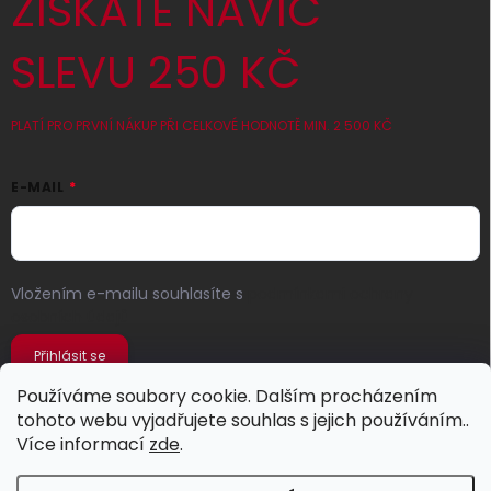
ZÍSKATE NAVÍC
SLEVU 250 KČ
PLATÍ PRO PRVNÍ NÁKUP PŘI CELKOVÉ HODNOTĚ MIN. 2 500 KČ
E-MAIL
Vložením e-mailu souhlasíte s
podmínkami ochrany
osobních údajů
Přihlásit se
Používáme soubory cookie. Dalším procházením
tohoto webu vyjadřujete souhlas s jejich používáním..
Více informací
zde
.