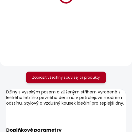
BESTSELLER
SKLADEM
SKLADEM
Dámské tričko MAE
Dámské džíny SLIM
JEANS MW GEN PUSH
506 Kč
UP
1 683 Kč
Zobrazit všechny související produkty
Džíny s vysokým pasem a zúženým střihem vyrobené z
lehkého letního pevného denimu v petrolejově modrém
odstínu. Stylový a vzdušný kousek ideální pro teplejší dny.
Doplňkové parametry