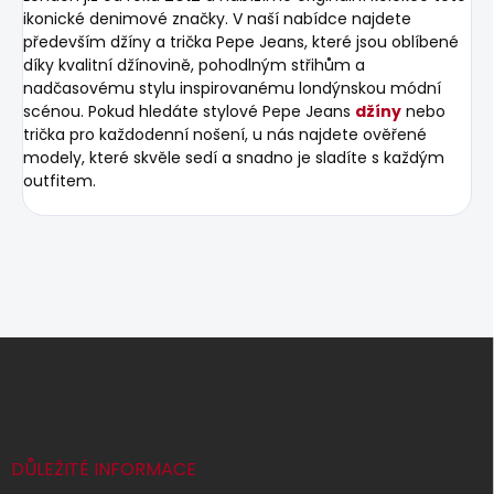
ikonické denimové značky. V naší nabídce najdete
především džíny a trička Pepe Jeans, které jsou oblíbené
díky kvalitní džínovině, pohodlným střihům a
nadčasovému stylu inspirovanému londýnskou módní
scénou. Pokud hledáte stylové Pepe Jeans
džíny
nebo
trička pro každodenní nošení, u nás najdete ověřené
modely, které skvěle sedí a snadno je sladíte s každým
outfitem.
Z
á
p
a
t
í
DŮLEŽITÉ INFORMACE