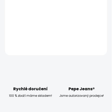
MOŽNOSTI DORUČENÍ
−
+
Přidat do košíku
Model měří 186 cm a má na sobě velikost W32 L34
DETAILNÍ INFORMACE
ZEPTAT SE
HLÍDAT
Rychlé doručení
Pepe Jeans®
100 % zboží máme skladem!
Jsme autorizovaný prodejce!