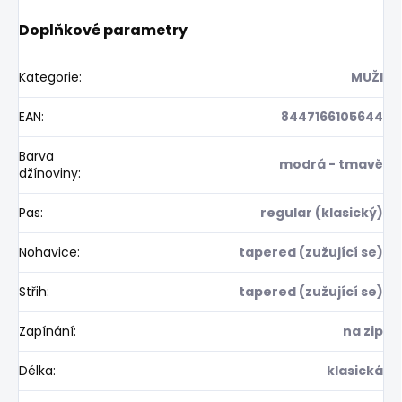
Doplňkové parametry
Kategorie
:
MUŽI
EAN
:
8447166105644
Barva
modrá - tmavě
džínoviny
:
Pas
:
regular (klasický)
Nohavice
:
tapered (zužující se)
Střih
:
tapered (zužující se)
Zapínání
:
na zip
Délka
:
klasická