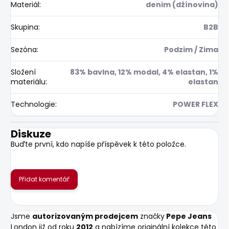
Materiál
:
denim (džínovina)
Skupina
:
B2B
Sezóna
:
Podzim / Zima
Složení
83% bavlna, 12% modal, 4% elastan, 1%
materiálu
:
elastan
Technologie
:
POWER FLEX
Diskuze
Buďte první, kdo napíše příspěvek k této položce.
Přidat komentář
Jsme
autorizovaným prodejcem
značky
Pepe Jeans
London již od roku
2012
a nabízíme originální kolekce této