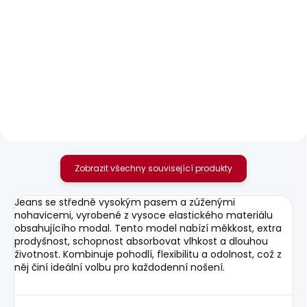
SKLADEM
SKLADEM
Pánské džíny SKINNY
Pánská mikina GIO
JEANS FINSBURY
CREW
1 209 Kč
1 203 Kč
Zobrazit všechny související produkty
Jeans se středně vysokým pasem a zúženými
nohavicemi, vyrobené z vysoce elastického materiálu
obsahujícího modal. Tento model nabízí měkkost, extra
prodyšnost, schopnost absorbovat vlhkost a dlouhou
životnost. Kombinuje pohodlí, flexibilitu a odolnost, což z
něj činí ideální volbu pro každodenní nošení.