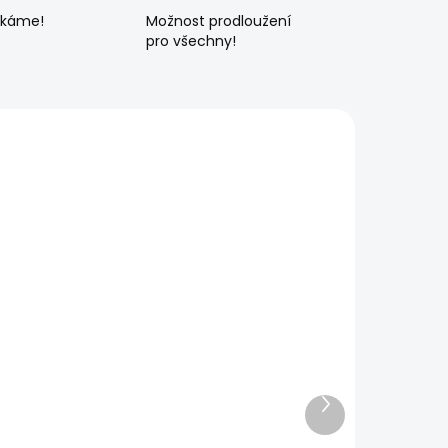
ékáme!
Možnost prodloužení
pro všechny!
Další
produkt