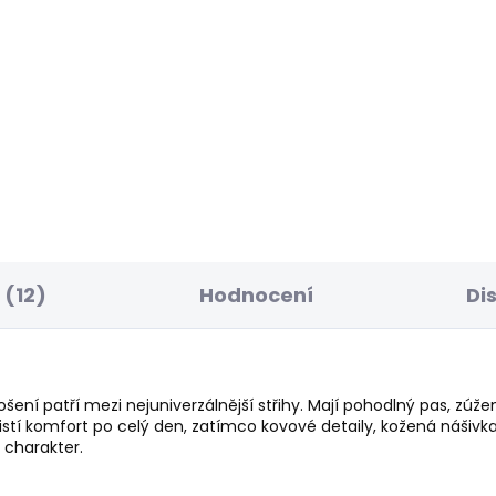
ELLER
BESTSELLER
SKLADEM
S
ské tričko JACKO
Pánské džíny TAPER
JEANS STANLEY FS
 Kč
BLEACH BLUE
1 950 Kč
(12)
Hodnocení
Di
ení patří mezi nejuniverzálnější střihy. Mají pohodlný pas, zúžen
stí komfort po celý den, zatímco kovové detaily, kožená nášivka 
 charakter.