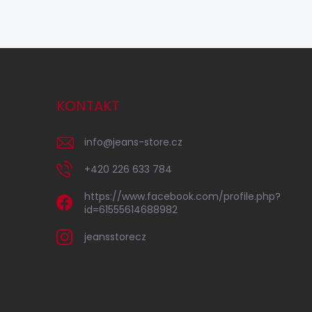
KONTAKT
info
@
jeans-store.cz
+420 226 633 784
https://www.facebook.com/profile.php?
id=61555614688982
jeansstorecz