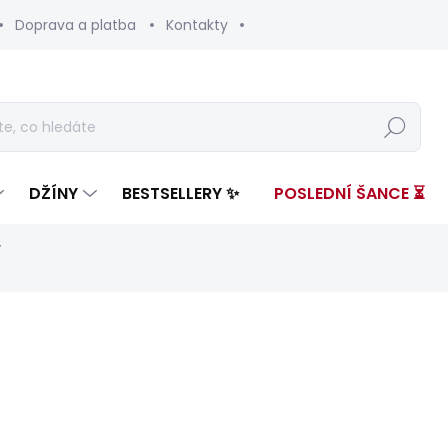
Doprava a platba
Kontakty
Hledat
DŽÍNY
BESTSELLERY ✨
POSLEDNÍ ŠANCE ⏳
Y
nocení
ZNAČKA:
PEPE JEANS
od 3 299 Kč
Měrná
ZVOLTE VARIANTU
cena: