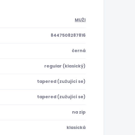
MUŽI
8447508287816
černá
regular (klasický)
tapered (zužující se)
tapered (zužující se)
na zip
klasická