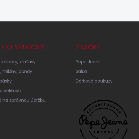
ULKY VELIKOSTÍ
ZNAČKY
 kalhoty, kraťasy
Pepe Jeans
a, mikiny, bundy
Salsa
 pásky
Dárkové poukazy
 velikosti
 na správnou údržbu