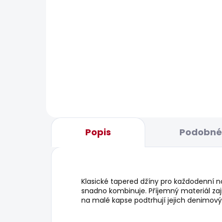
BESTS
SKLADEM
Pánské kraťasy REGULAR
Pán
CHINO SHORT
631
1 168 Kč
Popis
Podobné 
Klasické tapered džíny pro každodenní noš
snadno kombinuje. Příjemný materiál zaji
na malé kapse podtrhují jejich denimový