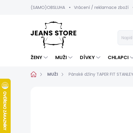
Přejít
(SAMO)OBSLUHA
Vrácení / reklamace zboží
na
obsah
ŽENY
MUŽI
DÍVKY
CHLAPCI
Domů
MUŽI
Pánské džíny TAPER FIT STANLE
Neohodnoceno
Podrobnosti hod
BESTSELLER
SALECODE:SRPEN:15:%