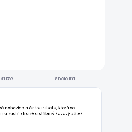
BESTSELLER
KLADEM
SKLADEM
ED
Pánské tričko ORIGINAL
BASIC 3N
548 Kč
skuze
Značka
é nohavice a čistou siluetu, která se
na zadní straně a stříbrný kovový štítek