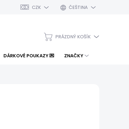
CZK
ČEŠTINA
PRÁZDNÝ KOŠÍK
NÁKUPNÍ
KOŠÍK
DÁRKOVÉ POUKAZY 💌
ZNAČKY
od
1 870 Kč