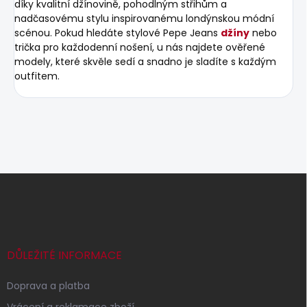
díky kvalitní džínovině, pohodlným střihům a
nadčasovému stylu inspirovanému londýnskou módní
scénou. Pokud hledáte stylové Pepe Jeans
džíny
nebo
trička pro každodenní nošení, u nás najdete ověřené
modely, které skvěle sedí a snadno je sladíte s každým
outfitem.
Z
á
p
a
t
í
DŮLEŽITÉ INFORMACE
Doprava a platba
Vrácení a reklamace zboží