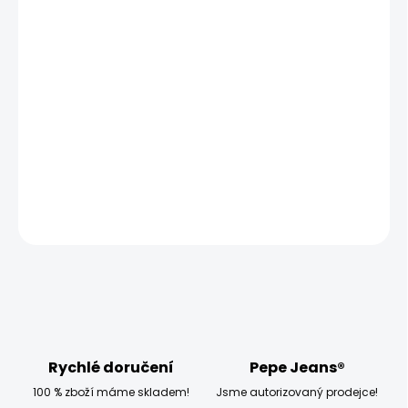
MŮŽEME DORUČIT UŽ:
ZVOLTE VARIANTU
MOŽNOSTI DORUČENÍ
−
+
Přidat do košíku
Model měří 186 cm a má na sobě velikost W32 L34
DETAILNÍ INFORMACE
ZEPTAT SE
HLÍDAT
Rychlé doručení
Pepe Jeans®
100 % zboží máme skladem!
Jsme autorizovaný prodejce!