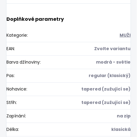
Doplňkové parametry
Kategorie
:
MUŽI
EAN
:
Zvolte variantu
Barva džínoviny
:
modrá - světle
Pas
:
regular (klasický)
Nohavice
:
tapered (zužující se)
Střih
:
tapered (zužující se)
Zapínání
:
na zip
Délka
:
klasická