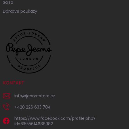
Salsa
Dárkové poukazy
KONTAKT
info
@
jeans-store.cz
+420 226 633 784
https://www.facebook.com/profile.php?
id=61555614688982