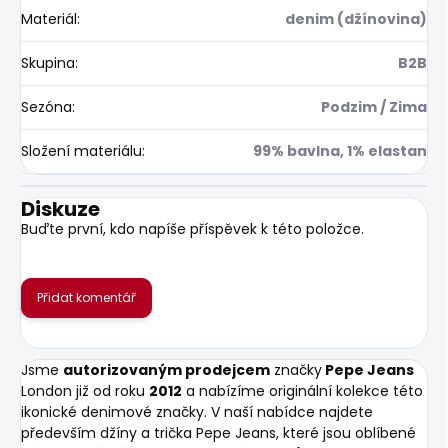
Materiál
:
denim (džínovina)
Skupina
:
B2B
Sezóna
:
Podzim / Zima
Složení materiálu
:
99% bavlna, 1% elastan
Diskuze
Buďte první, kdo napíše příspěvek k této položce.
Přidat komentář
Jsme
autorizovaným prodejcem
značky
Pepe Jeans
London již od roku
2012
a nabízíme originální kolekce této
ikonické denimové značky. V naší nabídce najdete
především džíny a trička Pepe Jeans, které jsou oblíbené