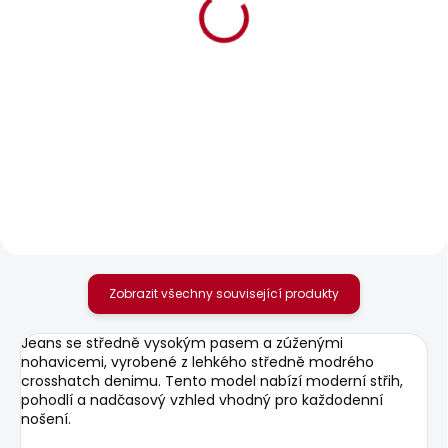
BESTSELLER
BESTSELLER
SKLADEM
SKLADEM
Pánské džíny
Pánské tričko JACKO
TAPERED JEANS
STRIPES
STANLEY
610 Kč
1 683 Kč
Zobrazit všechny související produkty
Jeans se středně vysokým pasem a zúženými
nohavicemi, vyrobené z lehkého středně modrého
crosshatch denimu. Tento model nabízí moderní střih,
pohodlí a nadčasový vzhled vhodný pro každodenní
nošení.