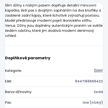
Slim džíny s nízkým pasem doplňuje detailní mincovní
kapsička, širší pas s dvojitým zapínáním na dva knoflíky a
zaoblené zadní kapsy, které lichotivě zvýrazňují postavu.
Model představuje moderní pojetí ikonického střihu
Venus. Džíny jsou doplněny autentickým praním ve světle
šedém odstínu, které jim dodává moderní denimový
vzhled.
Doplňkové parametry
Kategorie
:
ŽENY
EAN
:
8447166556422
Barva džínoviny
:
šedá
Pas
:
low (nízký)