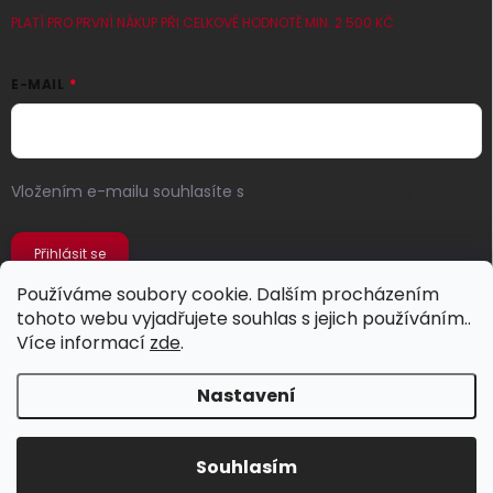
PLATÍ PRO PRVNÍ NÁKUP PŘI CELKOVÉ HODNOTĚ MIN. 2 500 KČ
E-MAIL
Vložením e-mailu souhlasíte s
podmínkami ochrany
osobních údajů
Přihlásit se
Používáme soubory cookie. Dalším procházením
tohoto webu vyjadřujete souhlas s jejich používáním..
Více informací
zde
.
Nastavení
Copyright 2026
Jeans Store
. Všechna práva vyhrazena.
Souhlasím
Vytvořil Shoptet