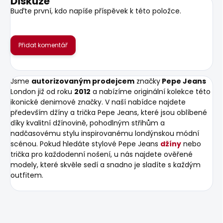
Diskuze
Buďte první, kdo napíše příspěvek k této položce.
Přidat komentář
Jsme
autorizovaným prodejcem
značky
Pepe Jeans
London již od roku
2012
a nabízíme originální kolekce této
ikonické denimové značky. V naší nabídce najdete
především džíny a trička Pepe Jeans, které jsou oblíbené
díky kvalitní džínovině, pohodlným střihům a
nadčasovému stylu inspirovanému londýnskou módní
scénou. Pokud hledáte stylové Pepe Jeans
džíny
nebo
trička pro každodenní nošení, u nás najdete ověřené
modely, které skvěle sedí a snadno je sladíte s každým
outfitem.