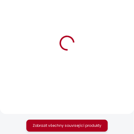
BESTSELLER
BESTSELLER
SKLADEM
SKLADEM
Dámské džíny SLIM
Dámské džíny VENUS
JEANS MW GEN PUSH
2 156 Kč
UP
1 649 Kč
od
Zobrazit všechny související produkty