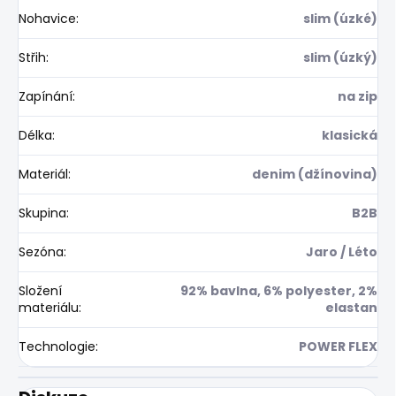
Nohavice
:
slim (úzké)
Střih
:
slim (úzký)
Zapínání
:
na zip
Délka
:
klasická
Materiál
:
denim (džínovina)
Skupina
:
B2B
Sezóna
:
Jaro / Léto
Složení
92% bavlna, 6% polyester, 2%
materiálu
:
elastan
Technologie
:
POWER FLEX